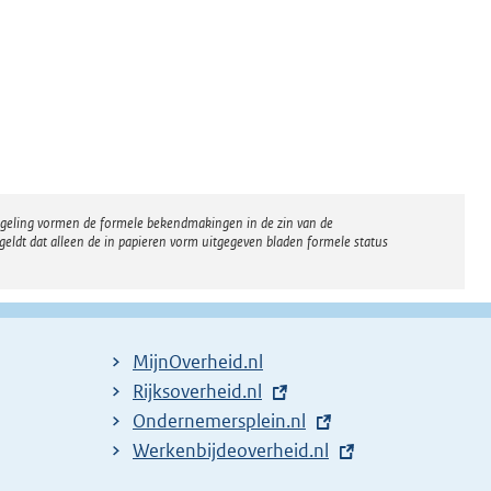
regeling vormen de formele bekendmakingen in de zin van de
eldt dat alleen de in papieren vorm uitgegeven bladen formele status
MijnOverheid.nl
E
Rijksoverheid.nl
x
E
Ondernemersplein.nl
t
x
E
Werkenbijdeoverheid.nl
e
t
x