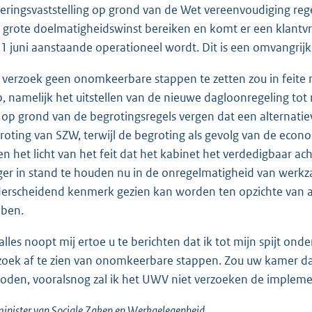
keringsvaststelling op grond van de Wet vereenvoudiging re
 grote doelmatigheidswinst bereiken en komt er een klantvri
 1 juni aanstaande operationeel wordt. Dit is een omvangrij
 verzoek geen onomkeerbare stappen te zetten zou in feit
p, namelijk het uitstellen van de nieuwe dagloonregeling tot
 op grond van de begrotingsregels vergen dat een alternat
roting van SZW, terwijl de begroting als gevolg van de econo
en het licht van het feit dat het kabinet het verdedigbaar ach
ger in stand te houden nu in de onregelmatigheid van wer
erscheidend kenmerk gezien kan worden ten opzichte van 
ben.
 alles noopt mij ertoe u te berichten dat ik tot mijn spijt 
zoek af te zien van onomkeerbare stappen. Zou uw kamer dat
oden, vooralsnog zal ik het UWV niet verzoeken de impleme
inister van Sociale Zaken en Werkgelegenheid,