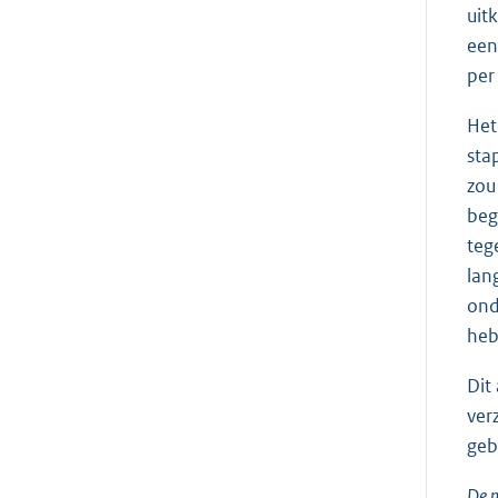
uit
een
per
Het
sta
zou
beg
teg
lan
ond
heb
Dit
ver
geb
De m