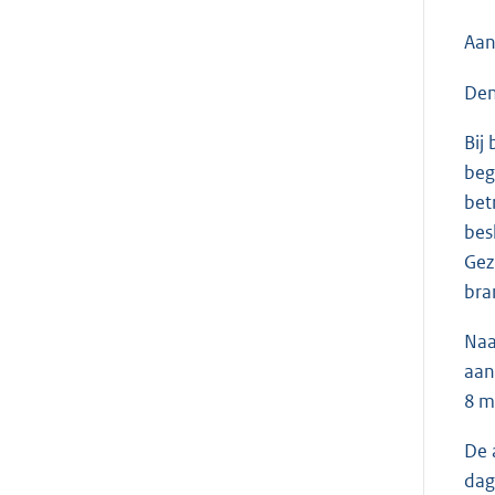
Aan
Den
Bij
beg
bet
bes
Gez
bra
Naa
aan
8 m
De 
dag