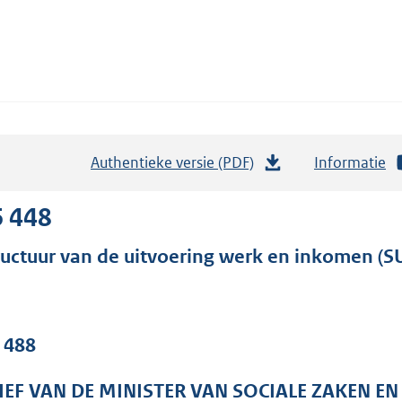
Authentieke versie (PDF)
b
Informatie
e
s
6 448
t
ructuur van de uitvoering werk en inkomen (S
a
n
d
s
. 488
g
r
IEF VAN DE MINISTER VAN SOCIALE ZAKEN E