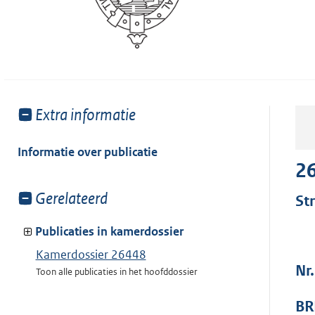
Toon
Extra informatie
meer
van:
Informatie over publicatie
2
Toon
Gerelateerd
St
meer
van:
Publicaties in kamerdossier
Kamerdossier 26448
Nr
Toon alle publicaties in het hoofddossier
BR