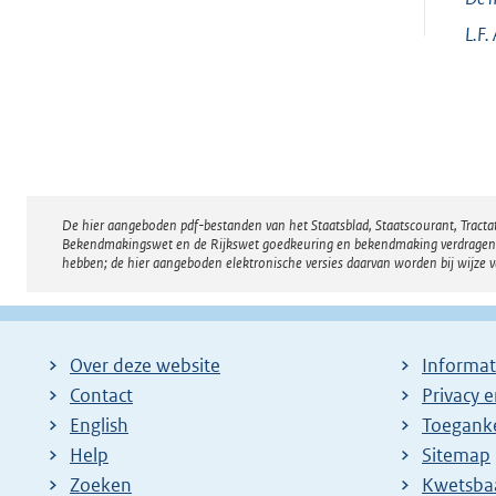
L.F.
De hier aangeboden pdf-bestanden van het Staatsblad, Staatscourant, Tract
Disclaimer
Bekendmakingswet en de Rijkswet goedkeuring en bekendmaking verdragen voor
hebben; de hier aangeboden elektronische versies daarvan worden bij wijze 
Over deze website
Informat
Contact
Privacy 
English
Toeganke
Help
Sitemap
Zoeken
E
Kwetsba