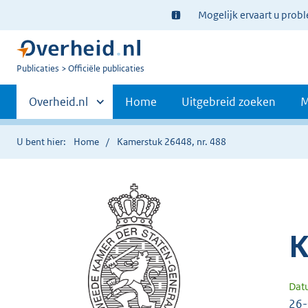
Ter
Mogelijk ervaart u prob
informatie:
U
Publicaties
Officiële publicaties
bent
Primaire
nu
Andere
Overheid.nl
Home
Uitgebreid zoeken
M
hier:
sites
navigatie
binnen
U bent hier:
Home
Kamerstuk 26448, nr. 488
K
Dat
26