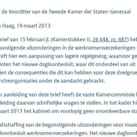
o
o
 de Voorzitter van de Tweede Kamer der Staten-Generaal
t
 Haag, 19 maart 2013
t
e
 brief van 15 februari jl. (Kamerstukken II,
26 448, nr. 487
) he
:
unstigende uitzonderingen in de werknemersverzekeringen voo
4
reft hier een aanpassing van lagere regelgeving, waarvoor ge
1
loten het nieuwe dagloonbesluit, waar dit onderdeel van uit
K
ien de consequenties die dit kan hebben voor deze doelgroep,
b
ncheorganisaties onder de aandacht gebracht.
r aanleiding van deze brief heeft de vaste Kamercommissie
leiding daarvan schriftelijke vragen te stellen. In het kader
aart 2013 het kabinet om voorlopig geen onomkeerbare sta
afschaffing van de begunstigende uitzonderingen voor musici
loonbesluit werknemersverzekeringen. Het nieuwe dagloonbe