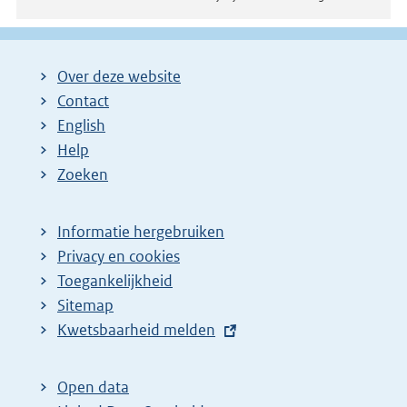
Over deze website
Contact
English
Help
Zoeken
Informatie hergebruiken
Privacy en cookies
Toegankelijkheid
Sitemap
E
Kwetsbaarheid melden
x
t
Open data
e