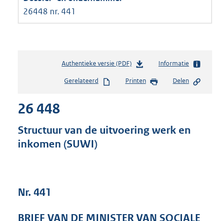
26448 nr. 441
Authentieke versie (PDF)
b
Informatie
e
Gerelateerd
Printen
Delen
s
t
26 448
a
n
d
Structuur van de uitvoering werk en
s
inkomen (SUWI)
g
r
o
o
t
Nr. 441
t
e
BRIEF VAN DE MINISTER VAN SOCIALE
: