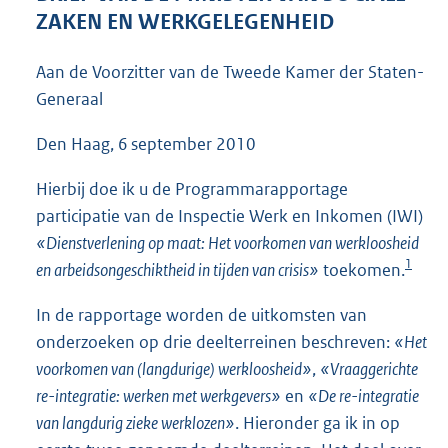
4
ZAKEN EN WERKGELEGENHEID
7
K
Aan de Voorzitter van de Tweede Kamer der Staten-
b
Generaal
Den Haag, 6 september 2010
Hierbij doe ik u de Programmarapportage
participatie van de Inspectie Werk en Inkomen (IWI)
«Dienstverlening op maat: Het voorkomen van werkloosheid
1
en arbeidsongeschiktheid in tijden van crisis»
toekomen.
In de rapportage worden de uitkomsten van
onderzoeken op drie deelterreinen beschreven:
«Het
voorkomen van (langdurige) werkloosheid»
,
«Vraaggerichte
re-integratie: werken met werkgevers»
en
«De re-integratie
van langdurig zieke werklozen»
. Hieronder ga ik in op