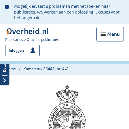
Ter
Mogelijk ervaart u problemen met het zoeken naar
informatie:
publicaties. We werken aan een oplossing. Excuses voor
het ongemak.
Menu
U
Publicaties
Officiële publicaties
bent
Inloggen
nu
hier:
Home
Kamerstuk 26448, nr. 441