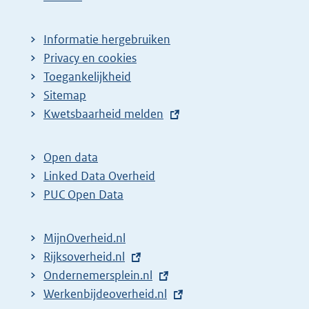
Informatie hergebruiken
Privacy en cookies
Toegankelijkheid
Sitemap
E
Kwetsbaarheid melden
x
t
Open data
e
Linked Data Overheid
r
PUC Open Data
n
e
MijnOverheid.nl
l
E
Rijksoverheid.nl
i
x
E
Ondernemersplein.nl
n
t
x
E
Werkenbijdeoverheid.nl
k