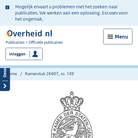
Ter
Mogelijk ervaart u problemen met het zoeken naar
informatie:
publicaties. We werken aan een oplossing. Excuses voor
het ongemak.
Menu
U
Publicaties
Officiële publicaties
bent
Inloggen
nu
hier:
Home
Kamerstuk 26407, nr. 149