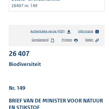
26407 nr. 149
Authentieke versie (PDF)
b
Informatie
e
Gerelateerd
Printen
Delen
s
t
26 407
a
n
d
Biodiversiteit
s
g
r
o
Nr. 149
o
t
t
BRIEF VAN DE MINISTER VOOR NATUUR
e
EN STIKSTOF
: