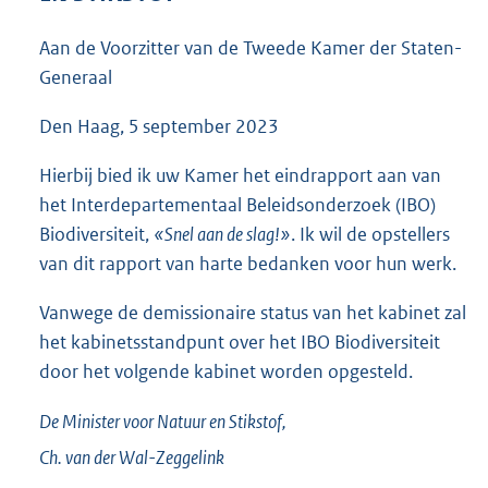
3
7
Aan de Voorzitter van de Tweede Kamer der Staten-
K
Generaal
b
Den Haag, 5 september 2023
Hierbij bied ik uw Kamer het eindrapport aan van
het Interdepartementaal Beleidsonderzoek (IBO)
Biodiversiteit,
«Snel aan de slag!»
. Ik wil de opstellers
van dit rapport van harte bedanken voor hun werk.
Vanwege de demissionaire status van het kabinet zal
het kabinetsstandpunt over het IBO Biodiversiteit
door het volgende kabinet worden opgesteld.
De Minister voor Natuur en Stikstof,
Ch. van der
Wal-Zeggelink