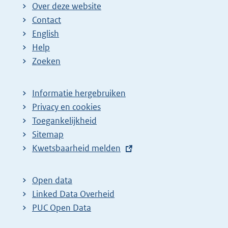
Over deze website
Contact
English
Help
Zoeken
Informatie hergebruiken
Privacy en cookies
Toegankelijkheid
Sitemap
E
Kwetsbaarheid melden
x
t
Open data
e
Linked Data Overheid
r
PUC Open Data
n