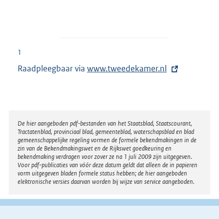
1
Raadpleegbaar via
E
www.tweedekamer.nl
x
t
e
r
Disclaimer
De hier aangeboden pdf-bestanden van het Staatsblad, Staatscourant,
Tractatenblad, provinciaal blad, gemeenteblad, waterschapsblad en blad
n
gemeenschappelijke regeling vormen de formele bekendmakingen in de
e
zin van de Bekendmakingswet en de Rijkswet goedkeuring en
bekendmaking verdragen voor zover ze na 1 juli 2009 zijn uitgegeven.
l
Voor pdf-publicaties van vóór deze datum geldt dat alleen de in papieren
i
vorm uitgegeven bladen formele status hebben; de hier aangeboden
elektronische versies daarvan worden bij wijze van service aangeboden.
n
k
: