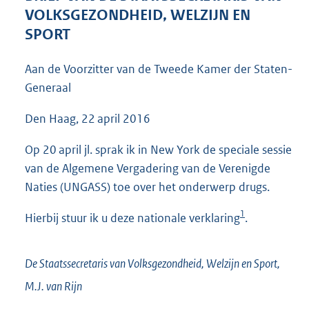
3
VOLKSGEZONDHEID, WELZIJN EN
6
SPORT
K
b
Aan de Voorzitter van de Tweede Kamer der Staten-
Generaal
Den Haag, 22 april 2016
Op 20 april jl. sprak ik in New York de speciale sessie
van de Algemene Vergadering van de Verenigde
Naties (UNGASS) toe over het onderwerp drugs.
1
Hierbij stuur ik u deze nationale verklaring
.
De Staatssecretaris van Volksgezondheid, Welzijn en Sport,
M.J. van
Rijn