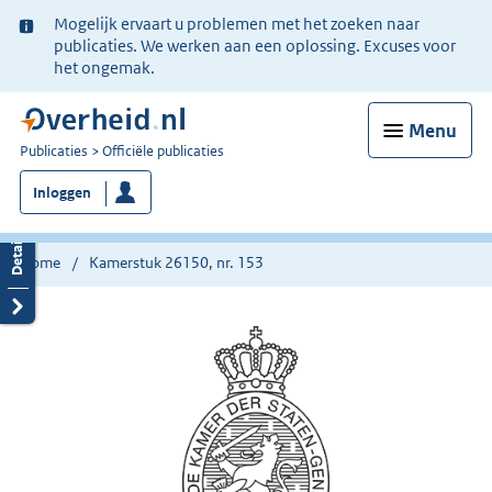
Ter
Mogelijk ervaart u problemen met het zoeken naar
informatie:
publicaties. We werken aan een oplossing. Excuses voor
het ongemak.
Menu
U
Publicaties
Officiële publicaties
bent
Inloggen
nu
hier:
Home
Kamerstuk 26150, nr. 153