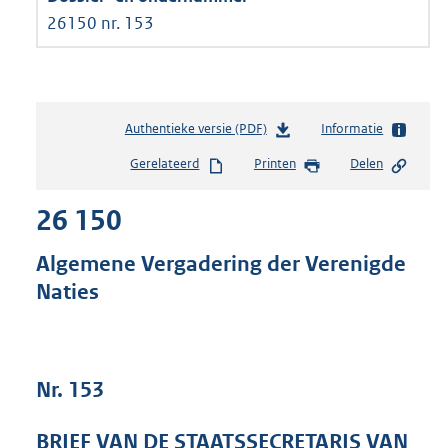
26150 nr. 153
Authentieke versie (PDF)
b
Informatie
e
Gerelateerd
Printen
Delen
s
t
26 150
a
n
d
Algemene Vergadering der Verenigde
s
Naties
g
r
o
o
t
Nr. 153
t
e
BRIEF VAN DE STAATSSECRETARIS VAN
: