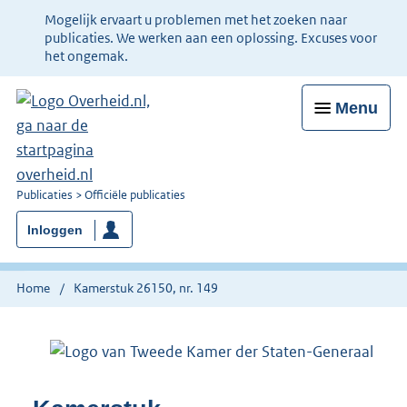
Ter
Mogelijk ervaart u problemen met het zoeken naar
informatie:
publicaties. We werken aan een oplossing. Excuses voor
het ongemak.
Menu
U
Publicaties
Officiële publicaties
bent
Inloggen
nu
hier:
Home
Kamerstuk 26150, nr. 149