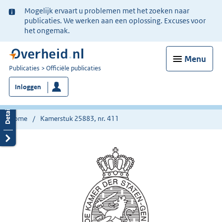
Ter
Mogelijk ervaart u problemen met het zoeken naar
informatie:
publicaties. We werken aan een oplossing. Excuses voor
het ongemak.
Menu
U
Publicaties
Officiële publicaties
bent
Inloggen
nu
hier:
Home
Kamerstuk 25883, nr. 411