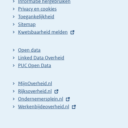
Informatie hergebruiken
Privacy en cookies
Toegankelijkheid
Sitemap
E
Kwetsbaarheid melden
x
t
Open data
e
Linked Data Overheid
r
PUC Open Data
n
e
MijnOverheid.nl
l
E
Rijksoverheid.nl
i
x
E
Ondernemersplein.nl
n
t
x
E
Werkenbijdeoverheid.nl
k
e
t
x
:
r
e
t