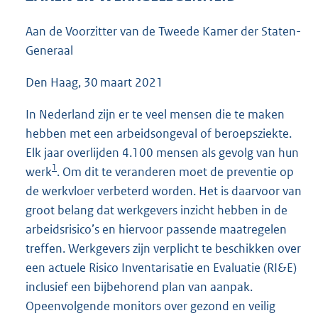
5
6
Aan de Voorzitter van de Tweede Kamer der Staten-
K
Generaal
b
Den Haag, 30 maart 2021
In Nederland zijn er te veel mensen die te maken
hebben met een arbeidsongeval of beroepsziekte.
Elk jaar overlijden 4.100 mensen als gevolg van hun
1
werk
. Om dit te veranderen moet de preventie op
de werkvloer verbeterd worden. Het is daarvoor van
groot belang dat werkgevers inzicht hebben in de
arbeidsrisico’s en hiervoor passende maatregelen
treffen. Werkgevers zijn verplicht te beschikken over
een actuele Risico Inventarisatie en Evaluatie (RI&E)
inclusief een bijbehorend plan van aanpak.
Opeenvolgende monitors over gezond en veilig