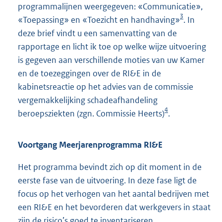
programmalijnen weergegeven: «Communicatie»,
3
«Toepassing» en «Toezicht en handhaving»
. In
deze brief vindt u een samenvatting van de
rapportage en licht ik toe op welke wijze uitvoering
is gegeven aan verschillende moties van uw Kamer
en de toezeggingen over de RI&E in de
kabinetsreactie op het advies van de commissie
vergemakkelijking schadeafhandeling
4
beroepsziekten (zgn. Commissie Heerts)
.
Voortgang Meerjarenprogramma RI&E
Het programma bevindt zich op dit moment in de
eerste fase van de uitvoering. In deze fase ligt de
focus op het verhogen van het aantal bedrijven met
een RI&E en het bevorderen dat werkgevers in staat
zijn de risico’s goed te inventariseren.