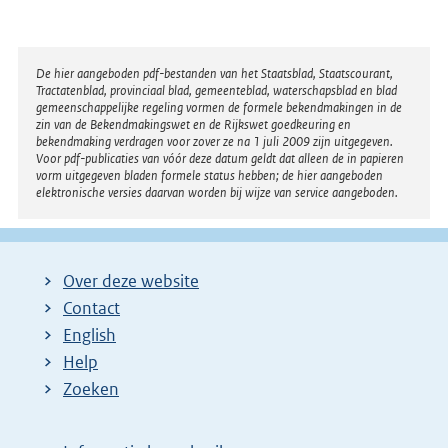
l
i
n
Disclaimer
De hier aangeboden pdf-bestanden van het Staatsblad, Staatscourant,
k
Tractatenblad, provinciaal blad, gemeenteblad, waterschapsblad en blad
:
gemeenschappelijke regeling vormen de formele bekendmakingen in de
zin van de Bekendmakingswet en de Rijkswet goedkeuring en
bekendmaking verdragen voor zover ze na 1 juli 2009 zijn uitgegeven.
Voor pdf-publicaties van vóór deze datum geldt dat alleen de in papieren
vorm uitgegeven bladen formele status hebben; de hier aangeboden
elektronische versies daarvan worden bij wijze van service aangeboden.
Over deze website
Contact
English
Help
Zoeken