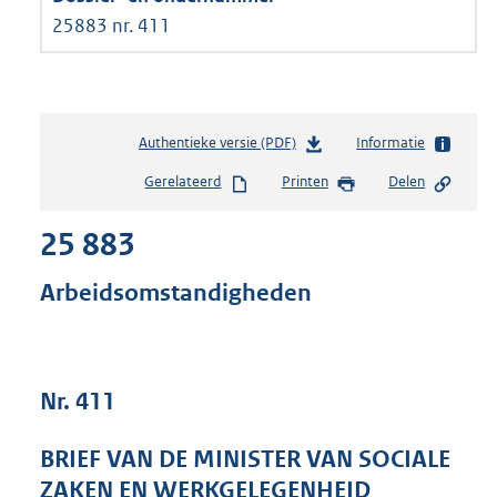
25883 nr. 411
Authentieke versie (PDF)
b
Informatie
e
Gerelateerd
Printen
Delen
s
t
25 883
a
n
d
Arbeidsomstandigheden
s
g
r
o
Nr. 411
o
t
t
BRIEF VAN DE MINISTER VAN SOCIALE
e
ZAKEN EN WERKGELEGENHEID
: