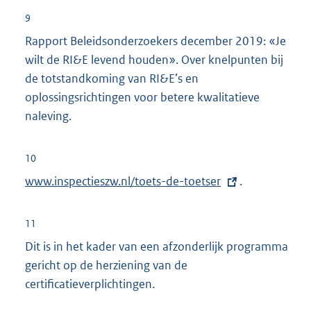
9
Rapport Beleidsonderzoekers december 2019: «Je
wilt de RI&E levend houden». Over knelpunten bij
de totstandkoming van RI&E’s en
oplossingsrichtingen voor betere kwalitatieve
naleving.
10
E
www.inspectieszw.nl/toets-de-toetser
.
x
t
11
e
Dit is in het kader van een afzonderlijk programma
r
gericht op de herziening van de
n
certificatieverplichtingen.
e