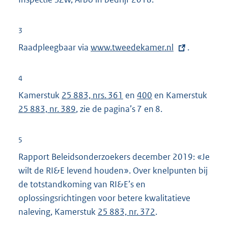
3
Raadpleegbaar via
E
www.tweedekamer.nl
.
x
t
4
e
Kamerstuk
25 883, nrs. 361
en
400
en Kamerstuk
r
25 883, nr. 389
, zie de pagina’s 7 en 8.
n
e
5
l
Rapport Beleidsonderzoekers december 2019: «Je
i
wilt de RI&E levend houden». Over knelpunten bij
n
de totstandkoming van RI&E’s en
k
oplossingsrichtingen voor betere kwalitatieve
:
naleving, Kamerstuk
25 883, nr. 372
.