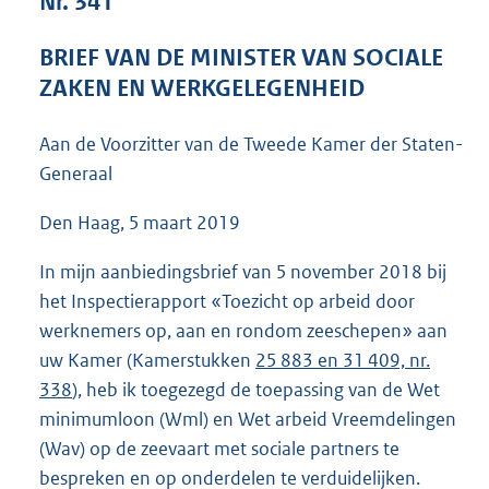
Nr. 341
3
8
BRIEF VAN DE MINISTER VAN SOCIALE
K
ZAKEN EN WERKGELEGENHEID
b
Aan de Voorzitter van de Tweede Kamer der Staten-
Generaal
Den Haag, 5 maart 2019
In mijn aanbiedingsbrief van 5 november 2018 bij
het Inspectierapport «Toezicht op arbeid door
werknemers op, aan en rondom zeeschepen» aan
uw Kamer (Kamerstukken
25 883 en 31 409, nr.
338
), heb ik toegezegd de toepassing van de Wet
minimumloon (Wml) en Wet arbeid Vreemdelingen
(Wav) op de zeevaart met sociale partners te
bespreken en op onderdelen te verduidelijken.