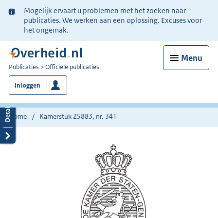
Ter
Mogelijk ervaart u problemen met het zoeken naar
informatie:
publicaties. We werken aan een oplossing. Excuses voor
het ongemak.
Menu
U
Publicaties
Officiële publicaties
bent
Inloggen
nu
hier:
Home
Kamerstuk 25883, nr. 341