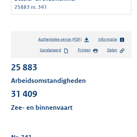
25883 nr. 341
Authentieke versie (PDF)
b
Informatie
e
Gerelateerd
Printen
Delen
s
t
25 883
a
n
d
Arbeidsomstandigheden
s
g
31 409
r
o
Zee- en binnenvaart
o
t
t
e
: