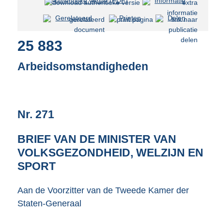
Authentieke versie (PDF)
b
Informatie
e
Gerelateerd
Printen
Delen
s
t
25 883
a
n
d
Arbeidsomstandigheden
s
g
r
o
Nr. 271
o
t
t
BRIEF VAN DE MINISTER VAN
e
VOLKSGEZONDHEID, WELZIJN EN
:
3
SPORT
7
K
Aan de Voorzitter van de Tweede Kamer der
b
Staten-Generaal