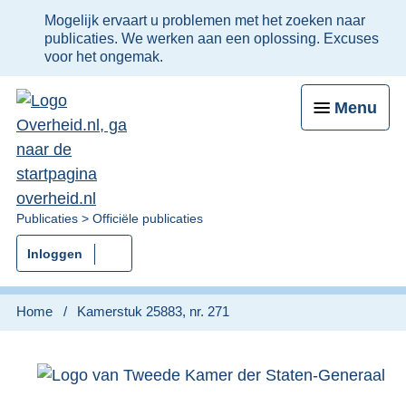
Ter
Mogelijk ervaart u problemen met het zoeken naar
informatie:
publicaties. We werken aan een oplossing. Excuses
voor het ongemak.
Menu
U
Publicaties
Officiële publicaties
bent
Inloggen
nu
hier:
Home
Kamerstuk 25883, nr. 271