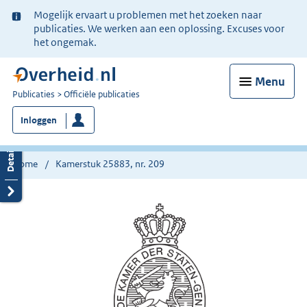
Ter
Mogelijk ervaart u problemen met het zoeken naar
informatie:
publicaties. We werken aan een oplossing. Excuses voor
het ongemak.
Menu
U
Publicaties
Officiële publicaties
bent
Inloggen
nu
hier:
Home
Kamerstuk 25883, nr. 209