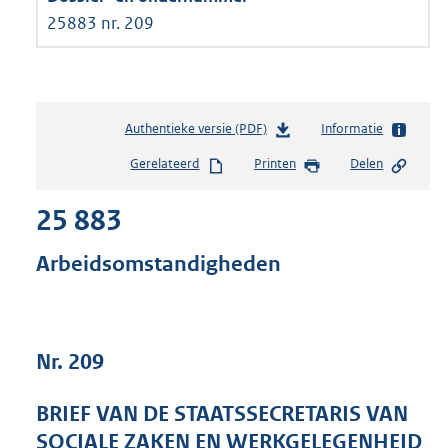
25883 nr. 209
Authentieke versie (PDF)
b
Informatie
e
Gerelateerd
Printen
Delen
s
t
25 883
a
n
d
Arbeidsomstandigheden
s
g
r
o
Nr. 209
o
t
t
BRIEF VAN DE STAATSSECRETARIS VAN
e
SOCIALE ZAKEN EN WERKGELEGENHEID
: