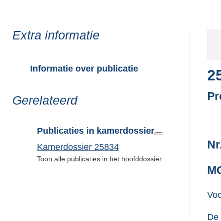
Toon
Extra informatie
meer
van:
Informatie over publicatie
2
Pr
Toon
Gerelateerd
meer
van:
Publicaties in kamerdossier
Nr
Kamerdossier 25834
Toon alle publicaties in het hoofddossier
MO
Voo
De