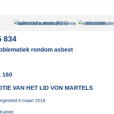
Authentieke versie (PDF)
b
Informatie
e
s
5 834
t
oblematiek rondom asbest
a
n
d
s
. 160
g
r
TIE VAN HET LID VON MARTELS
o
o
rgesteld
6 maart 2019
t
 Kamer,
t