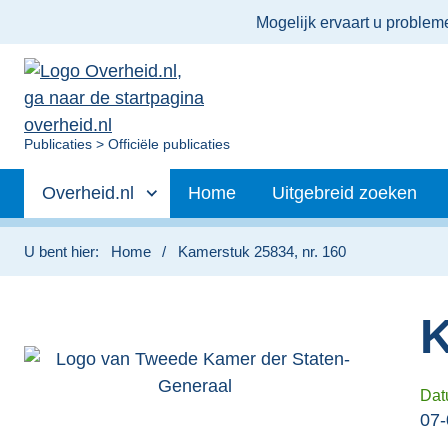
Ter
Mogelijk ervaart u proble
informatie:
U
Publicaties
Officiële publicaties
bent
Primaire
nu
Andere
Overheid.nl
Home
Uitgebreid zoeken
hier:
navigatie
sites
binnen
U bent hier:
Home
Kamerstuk 25834, nr. 160
K
Dat
07-