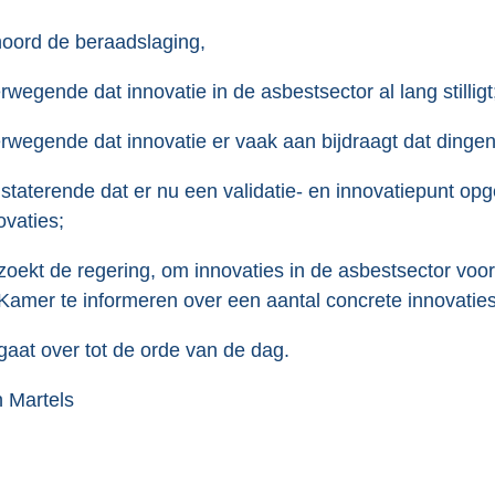
e
oord de beraadslaging,
:
3
rwegende dat innovatie in de asbestsector al lang stilligt
5
K
rwegende dat innovatie er vaak aan bijdraagt dat dinge
b
staterende dat er nu een validatie- en innovatiepunt opg
ovaties;
zoekt de regering, om innovaties in de asbestsector voor
Kamer te informeren over een aantal concrete innovaties
gaat over tot de orde van de dag.
 Martels