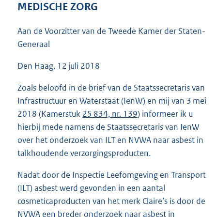
MEDISCHE ZORG
:
3
9
Aan de Voorzitter van de Tweede Kamer der Staten-
K
Generaal
b
Den Haag, 12 juli 2018
Zoals beloofd in de brief van de Staatssecretaris van
Infrastructuur en Waterstaat (IenW) en mij van 3 mei
2018 (Kamerstuk
25 834, nr. 139
) informeer ik u
hierbij mede namens de Staatssecretaris van IenW
over het onderzoek van ILT en NVWA naar asbest in
talkhoudende verzorgingsproducten.
Nadat door de Inspectie Leefomgeving en Transport
(ILT) asbest werd gevonden in een aantal
cosmeticaproducten van het merk Claire’s is door de
NVWA een breder onderzoek naar asbest in