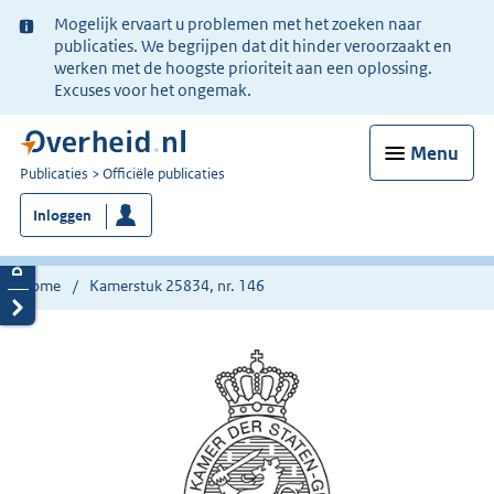
Ter
Mogelijk ervaart u problemen met het zoeken naar
informatie:
publicaties. We begrijpen dat dit hinder veroorzaakt en
werken met de hoogste prioriteit aan een oplossing.
Excuses voor het ongemak.
Menu
U
Publicaties
Officiële publicaties
bent
Inloggen
nu
hier:
Home
Kamerstuk 25834, nr. 146