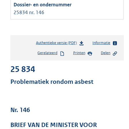
25834 nr. 146
Authentieke versie (PDF)
b
Informatie
e
Gerelateerd
Printen
Delen
s
t
25 834
a
n
d
Problematiek rondom asbest
s
g
r
o
Nr. 146
o
t
t
BRIEF VAN DE MINISTER VOOR
e