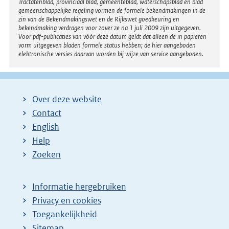
Tractatenblad, provinciaal blad, gemeenteblad, waterschapsblad en blad
gemeenschappelijke regeling vormen de formele bekendmakingen in de
zin van de Bekendmakingswet en de Rijkswet goedkeuring en
bekendmaking verdragen voor zover ze na 1 juli 2009 zijn uitgegeven.
Voor pdf-publicaties van vóór deze datum geldt dat alleen de in papieren
vorm uitgegeven bladen formele status hebben; de hier aangeboden
elektronische versies daarvan worden bij wijze van service aangeboden.
Over deze website
Contact
English
Help
Zoeken
Informatie hergebruiken
Privacy en cookies
Toegankelijkheid
Sitemap