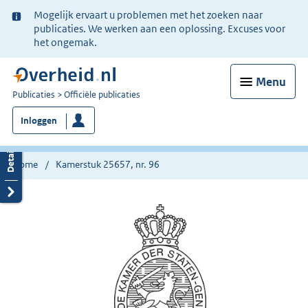
Ter
Mogelijk ervaart u problemen met het zoeken naar
informatie:
publicaties. We werken aan een oplossing. Excuses voor
het ongemak.
Menu
U
Publicaties
Officiële publicaties
bent
Inloggen
nu
hier:
Home
Kamerstuk 25657, nr. 96