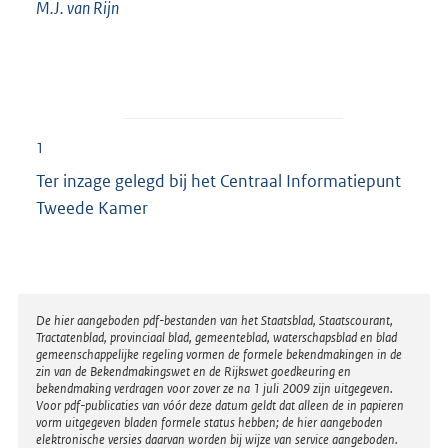
M.J. van
Rijn
1
Ter inzage gelegd bij het Centraal Informatiepunt
Tweede Kamer
Disclaimer
De hier aangeboden pdf-bestanden van het Staatsblad, Staatscourant,
Tractatenblad, provinciaal blad, gemeenteblad, waterschapsblad en blad
gemeenschappelijke regeling vormen de formele bekendmakingen in de
zin van de Bekendmakingswet en de Rijkswet goedkeuring en
bekendmaking verdragen voor zover ze na 1 juli 2009 zijn uitgegeven.
Voor pdf-publicaties van vóór deze datum geldt dat alleen de in papieren
vorm uitgegeven bladen formele status hebben; de hier aangeboden
elektronische versies daarvan worden bij wijze van service aangeboden.