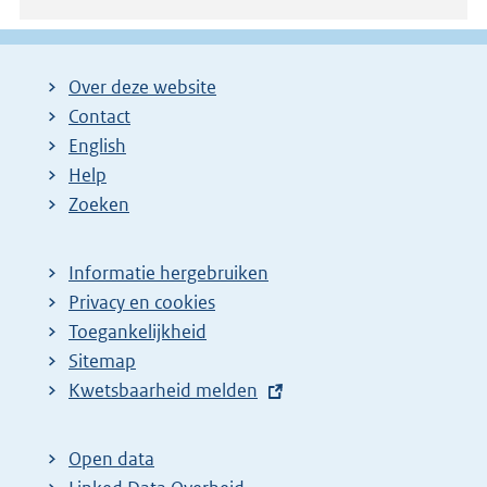
Over deze website
Contact
English
Help
Zoeken
Informatie hergebruiken
Privacy en cookies
Toegankelijkheid
Sitemap
E
Kwetsbaarheid melden
x
t
Open data
e