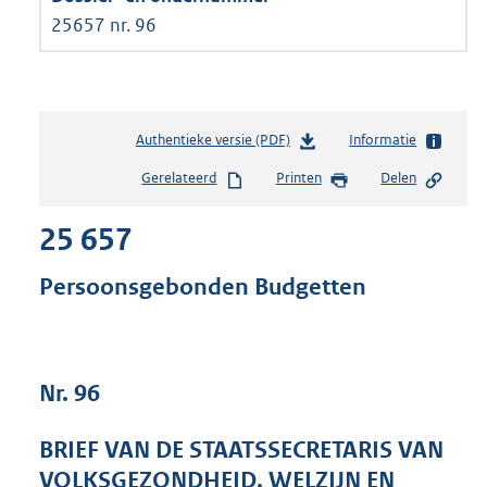
25657 nr. 96
Authentieke versie (PDF)
b
Informatie
e
Gerelateerd
Printen
Delen
s
t
25 657
a
n
d
Persoonsgebonden Budgetten
s
g
r
o
Nr. 96
o
t
t
BRIEF VAN DE STAATSSECRETARIS VAN
e
VOLKSGEZONDHEID, WELZIJN EN
: