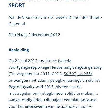
4
SPORT
3
K
Aan de Voorzitter van de Tweede Kamer der Staten-
b
Generaal
Den Haag, 2 december 2012
Aanleiding
Op 24 juni 2012 heeft u de tweede
voortgangsrapportage Hervorming Langdurige Zorg
(TK, vergaderjaar 2011–2012,
30 597, nr. 255
)
ontvangen met daarin de pgb-maatregelen uit het
Begrotingsakkoord 2013. Als één van de
maatregelen om het pgb meer solide te maken, is
aangekondigd dat u dit najaar een plan ontvangt
voor het intensiveren van de aanpak van pgb-