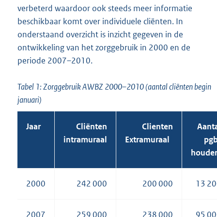
verbeterd waardoor ook steeds meer informatie
beschikbaar komt over individuele cliënten. In
onderstaand overzicht is inzicht gegeven in de
ontwikkeling van het zorggebruik in 2000 en de
periode 2007–2010.
Tabel 1: Zorggebruik AWBZ 2000–2010 (aantal cliënten begin
januari)
Jaar
Cliënten
Clienten
Aant
1
intramuraal
Extramuraal
pgb
houder
2000
242 000
200 000
13 2
2007
259 000
238 000
95 0