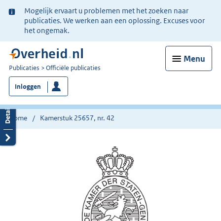
Ter
Mogelijk ervaart u problemen met het zoeken naar
informatie:
publicaties. We werken aan een oplossing. Excuses voor
het ongemak.
Menu
U
Publicaties
Officiële publicaties
bent
Inloggen
nu
hier:
Home
Kamerstuk 25657, nr. 42