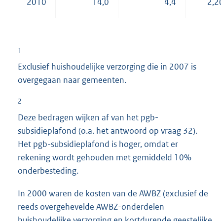
2010
14,0
4,4
2,2
1
Exclusief huishoudelijke verzorging die in 2007 is
overgegaan naar gemeenten.
2
Deze bedragen wijken af van het pgb-
subsidieplafond (o.a. het antwoord op vraag 32).
Het pgb-subsidieplafond is hoger, omdat er
rekening wordt gehouden met gemiddeld 10%
onderbesteding.
In 2000 waren de kosten van de AWBZ (exclusief de
reeds overgehevelde AWBZ-onderdelen
huishoudelijke verzorging en kortdurende geestelijke