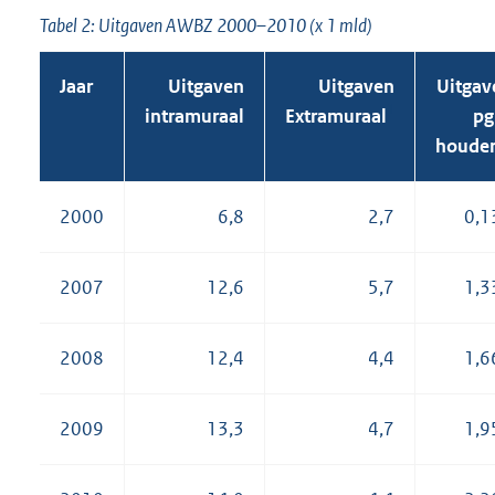
Tabel 2: Uitgaven AWBZ 2000–2010 (x 1 mld)
Jaar
Uitgaven
Uitgaven
Uitgav
1
intramuraal
Extramuraal
pg
houder
2000
6,8
2,7
0,1
2007
12,6
5,7
1,3
2008
12,4
4,4
1,6
2009
13,3
4,7
1,9