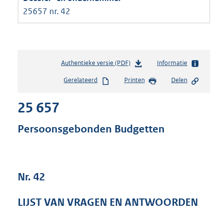
25657 nr. 42
Authentieke versie (PDF)
b
Informatie
e
Gerelateerd
Printen
Delen
s
t
25 657
a
n
d
Persoonsgebonden Budgetten
s
g
r
o
Nr. 42
o
t
t
LIJST VAN VRAGEN EN ANTWOORDEN
e
: