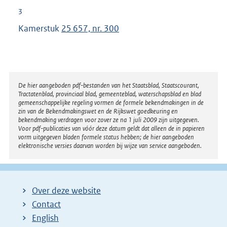
n
3
e
Kamerstuk
25 657, nr. 300
l
i
n
k
:
Disclaimer
De hier aangeboden pdf-bestanden van het Staatsblad, Staatscourant,
Tractatenblad, provinciaal blad, gemeenteblad, waterschapsblad en blad
gemeenschappelijke regeling vormen de formele bekendmakingen in de
zin van de Bekendmakingswet en de Rijkswet goedkeuring en
bekendmaking verdragen voor zover ze na 1 juli 2009 zijn uitgegeven.
Voor pdf-publicaties van vóór deze datum geldt dat alleen de in papieren
vorm uitgegeven bladen formele status hebben; de hier aangeboden
elektronische versies daarvan worden bij wijze van service aangeboden.
Over deze website
Contact
English