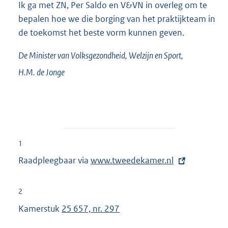
Ik ga met ZN, Per Saldo en V&VN in overleg om te
bepalen hoe we die borging van het praktijkteam in
de toekomst het beste vorm kunnen geven.
De Minister van Volksgezondheid, Welzijn en Sport,
H.M. de
Jonge
1
Raadpleegbaar via
E
www.tweedekamer.nl
x
t
2
e
Kamerstuk
25 657, nr. 297
r