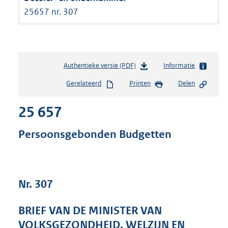
25657 nr. 307
Authentieke versie (PDF)
b
Informatie
e
Gerelateerd
Printen
Delen
s
t
25 657
a
n
d
Persoonsgebonden Budgetten
s
g
r
o
Nr. 307
o
t
t
BRIEF VAN DE MINISTER VAN
e
VOLKSGEZONDHEID, WELZIJN EN
: