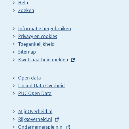
Help
Zoeken
Informatie hergebruiken
Privacy en cookies
Toegankelijkheid
Sitemap
E
Kwetsbaarheid melden
x
t
Open data
e
Linked Data Overheid
r
PUC Open Data
n
e
MijnOverheid.nl
l
E
Rijksoverheid.nl
i
x
E
Ondernemersplein.nl