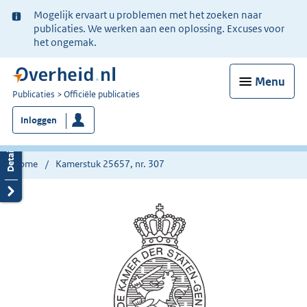
Ter
Mogelijk ervaart u problemen met het zoeken naar
informatie:
publicaties. We werken aan een oplossing. Excuses voor
het ongemak.
Menu
U
Publicaties
Officiële publicaties
bent
Inloggen
nu
hier:
Home
Kamerstuk 25657, nr. 307