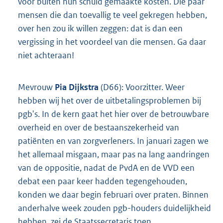
voor buiten hun schuld gemaakte kosten. Die paar
mensen die dan toevallig te veel gekregen hebben,
over hen zou ik willen zeggen: dat is dan een
vergissing in het voordeel van die mensen. Ga daar
niet achteraan!
Mevrouw
Pia Dijkstra
(D66): Voorzitter. Weer
hebben wij het over de uitbetalingsproblemen bij
pgb's. In de kern gaat het hier over de betrouwbare
overheid en over de bestaanszekerheid van
patiënten en van zorgverleners. In januari zagen we
het allemaal misgaan, maar pas na lang aandringen
van de oppositie, nadat de PvdA en de VVD een
debat een paar keer hadden tegengehouden,
konden we daar begin februari over praten. Binnen
anderhalve week zouden pgb-houders duidelijkheid
hebben, zei de Staatssecretaris toen.