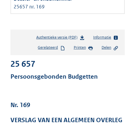
25657 nr. 169
Authentieke versie (PDF)
b
Informatie
e
Gerelateerd
Printen
Delen
s
t
25 657
a
n
d
Persoonsgebonden Budgetten
s
g
r
o
Nr. 169
o
t
t
VERSLAG VAN EEN ALGEMEEN OVERLEG
e
: