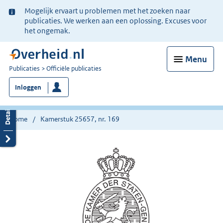
Ter
Mogelijk ervaart u problemen met het zoeken naar
informatie:
publicaties. We werken aan een oplossing. Excuses voor
het ongemak.
Menu
U
Publicaties
Officiële publicaties
bent
Inloggen
nu
hier:
Home
Kamerstuk 25657, nr. 169