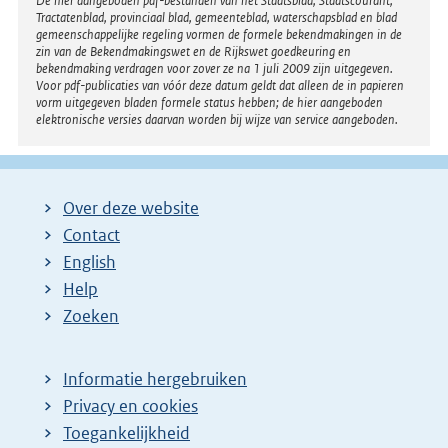
Disclaimer
De hier aangeboden pdf-bestanden van het Staatsblad, Staatscourant,
Tractatenblad, provinciaal blad, gemeenteblad, waterschapsblad en blad
gemeenschappelijke regeling vormen de formele bekendmakingen in de
zin van de Bekendmakingswet en de Rijkswet goedkeuring en
bekendmaking verdragen voor zover ze na 1 juli 2009 zijn uitgegeven.
Voor pdf-publicaties van vóór deze datum geldt dat alleen de in papieren
vorm uitgegeven bladen formele status hebben; de hier aangeboden
elektronische versies daarvan worden bij wijze van service aangeboden.
Over deze website
Contact
English
Help
Zoeken
Informatie hergebruiken
Privacy en cookies
Toegankelijkheid