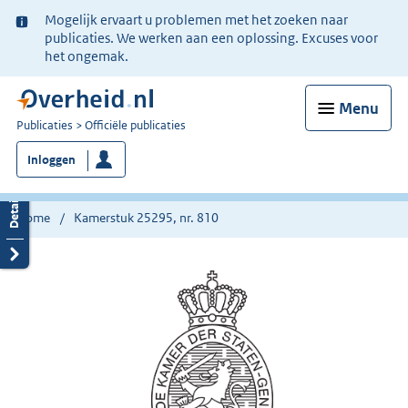
Ter
Mogelijk ervaart u problemen met het zoeken naar
informatie:
publicaties. We werken aan een oplossing. Excuses voor
het ongemak.
Menu
U
Publicaties
Officiële publicaties
bent
Inloggen
nu
hier:
Home
Kamerstuk 25295, nr. 810