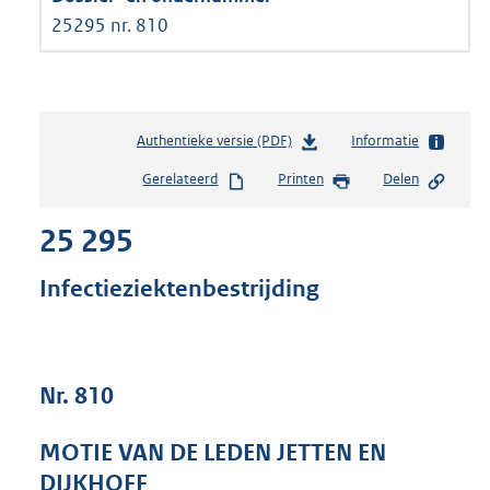
25295 nr. 810
Authentieke versie (PDF)
b
Informatie
e
Gerelateerd
Printen
Delen
s
t
25 295
a
n
d
Infectieziektenbestrijding
s
g
r
o
Nr. 810
o
t
t
MOTIE VAN DE LEDEN JETTEN EN
e
DIJKHOFF
: