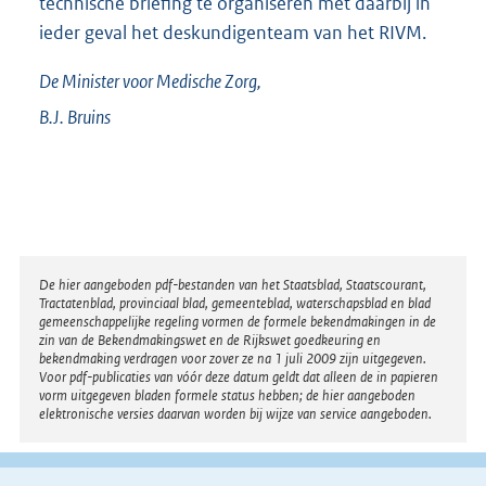
technische briefing te organiseren met daarbij in
ieder geval het deskundigenteam van het RIVM.
De Minister voor Medische Zorg,
B.J.
Bruins
Disclaimer
De hier aangeboden pdf-bestanden van het Staatsblad, Staatscourant,
Tractatenblad, provinciaal blad, gemeenteblad, waterschapsblad en blad
gemeenschappelijke regeling vormen de formele bekendmakingen in de
zin van de Bekendmakingswet en de Rijkswet goedkeuring en
bekendmaking verdragen voor zover ze na 1 juli 2009 zijn uitgegeven.
Voor pdf-publicaties van vóór deze datum geldt dat alleen de in papieren
vorm uitgegeven bladen formele status hebben; de hier aangeboden
elektronische versies daarvan worden bij wijze van service aangeboden.