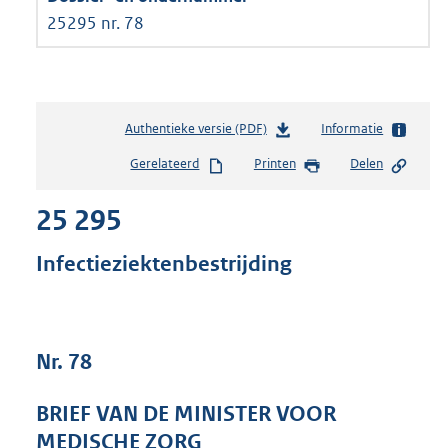
25295 nr. 78
Authentieke versie (PDF)
b
Informatie
e
Gerelateerd
Printen
Delen
s
t
25 295
a
n
d
Infectieziektenbestrijding
s
g
r
o
Nr. 78
o
t
t
BRIEF VAN DE MINISTER VOOR
e
MEDISCHE ZORG
: