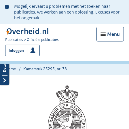
Ter
Mogelijk ervaart u problemen met het zoeken naar
informatie:
publicaties. We werken aan een oplossing. Excuses voor
het ongemak.
Menu
U
Publicaties
Officiële publicaties
bent
Inloggen
nu
hier:
Home
Kamerstuk 25295, nr. 78