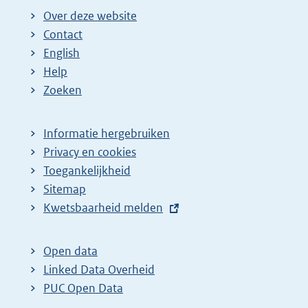
Over deze website
Contact
English
Help
Zoeken
Informatie hergebruiken
Privacy en cookies
Toegankelijkheid
Sitemap
E
Kwetsbaarheid melden
x
t
Open data
e
Linked Data Overheid
r
PUC Open Data
n