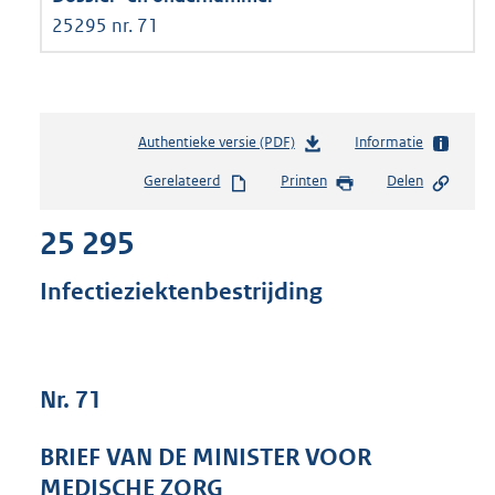
25295 nr. 71
Authentieke versie (PDF)
b
Informatie
e
Gerelateerd
Printen
Delen
s
t
25 295
a
n
d
Infectieziektenbestrijding
s
g
r
o
Nr. 71
o
t
t
BRIEF VAN DE MINISTER VOOR
e
MEDISCHE ZORG
: