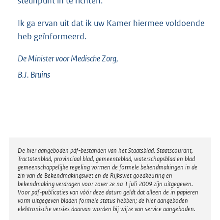
steunpunt in te richten.
Ik ga ervan uit dat ik uw Kamer hiermee voldoende
heb geïnformeerd.
De Minister voor Medische Zorg,
B.J.
Bruins
Disclaimer
De hier aangeboden pdf-bestanden van het Staatsblad, Staatscourant,
Tractatenblad, provinciaal blad, gemeenteblad, waterschapsblad en blad
gemeenschappelijke regeling vormen de formele bekendmakingen in de
zin van de Bekendmakingswet en de Rijkswet goedkeuring en
bekendmaking verdragen voor zover ze na 1 juli 2009 zijn uitgegeven.
Voor pdf-publicaties van vóór deze datum geldt dat alleen de in papieren
vorm uitgegeven bladen formele status hebben; de hier aangeboden
elektronische versies daarvan worden bij wijze van service aangeboden.