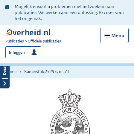
Ter
Mogelijk ervaart u problemen met het zoeken naar
informatie:
publicaties. We werken aan een oplossing. Excuses voor
het ongemak.
Menu
U
Publicaties
Officiële publicaties
bent
Inloggen
nu
hier:
Home
Kamerstuk 25295, nr. 71