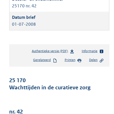
25170 nr. 42
01-07-2008
Authentieke versie (PDF)
b
Informatie
e
Gerelateerd
Printen
Delen
s
t
a
n
25 170
d
Wachttijden in de curatieve zorg
s
g
r
o
o
nr. 42