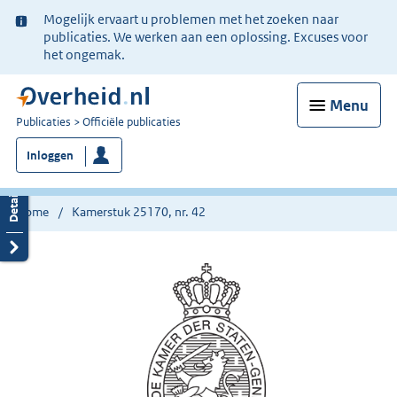
Ter
Mogelijk ervaart u problemen met het zoeken naar
informatie:
publicaties. We werken aan een oplossing. Excuses voor
het ongemak.
Menu
U
Publicaties
Officiële publicaties
bent
Inloggen
nu
hier:
Home
Kamerstuk 25170, nr. 42