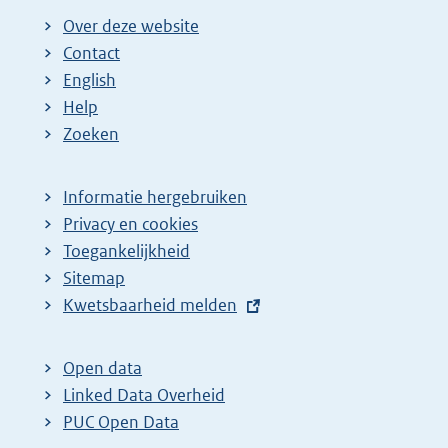
Over deze website
Contact
English
Help
Zoeken
Informatie hergebruiken
Privacy en cookies
Toegankelijkheid
Sitemap
E
Kwetsbaarheid melden
x
t
Open data
e
Linked Data Overheid
r
PUC Open Data
n