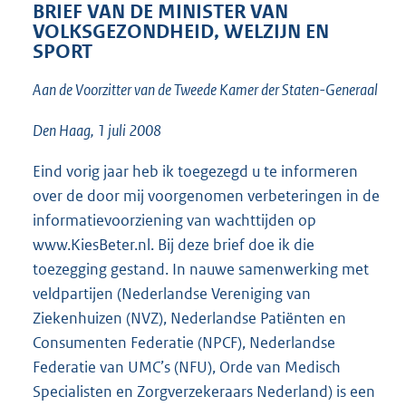
t
BRIEF VAN DE MINISTER VAN
t
VOLKSGEZONDHEID, WELZIJN EN
e
SPORT
:
2
Aan de Voorzitter van de Tweede Kamer der Staten-Generaal
4
K
Den Haag, 1 juli 2008
b
Eind vorig jaar heb ik toegezegd u te informeren
over de door mij voorgenomen verbeteringen in de
informatievoorziening van wachttijden op
www.KiesBeter.nl. Bij deze brief doe ik die
toezegging gestand. In nauwe samenwerking met
veldpartijen (Nederlandse Vereniging van
Ziekenhuizen (NVZ), Nederlandse Patiënten en
Consumenten Federatie (NPCF), Nederlandse
Federatie van UMC’s (NFU), Orde van Medisch
Specialisten en Zorgverzekeraars Nederland) is een