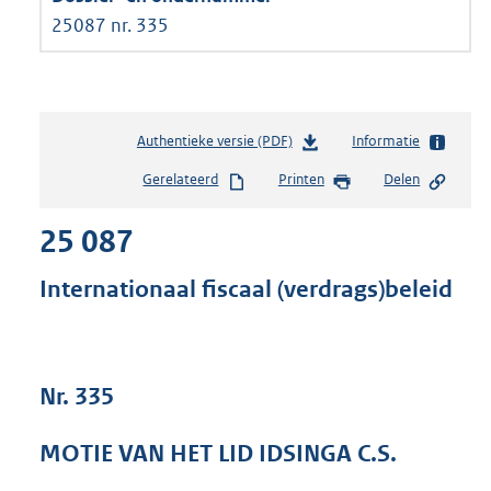
25087 nr. 335
Authentieke versie (PDF)
b
Informatie
e
Gerelateerd
Printen
Delen
s
t
25 087
a
n
d
Internationaal fiscaal (verdrags)beleid
s
g
r
o
Nr. 335
o
t
t
MOTIE VAN HET LID IDSINGA C.S.
e
: