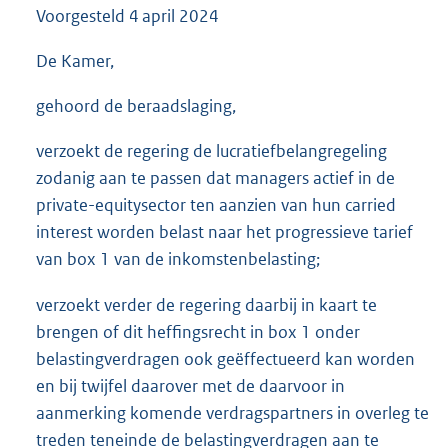
Voorgesteld
4 april 2024
3
6
K
De Kamer,
b
gehoord de beraadslaging,
verzoekt de regering de lucratiefbelangregeling
zodanig aan te passen dat managers actief in de
private-equitysector ten aanzien van hun carried
interest worden belast naar het progressieve tarief
van box 1 van de inkomstenbelasting;
verzoekt verder de regering daarbij in kaart te
brengen of dit heffingsrecht in box 1 onder
belastingverdragen ook geëffectueerd kan worden
en bij twijfel daarover met de daarvoor in
aanmerking komende verdragspartners in overleg te
treden teneinde de belastingverdragen aan te