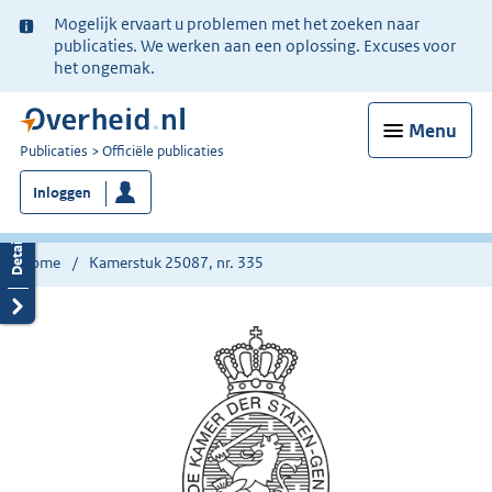
Ter
Mogelijk ervaart u problemen met het zoeken naar
informatie:
publicaties. We werken aan een oplossing. Excuses voor
het ongemak.
Menu
U
Publicaties
Officiële publicaties
bent
Inloggen
nu
hier:
Home
Kamerstuk 25087, nr. 335