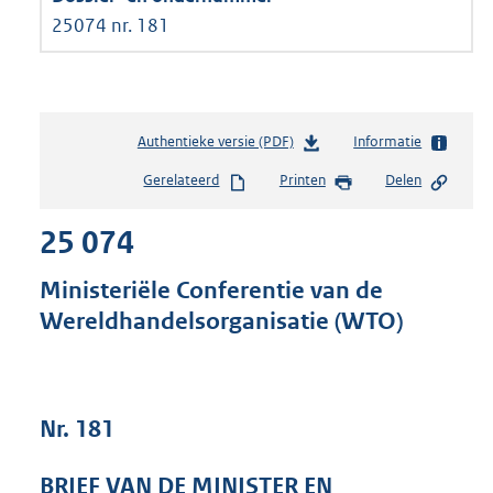
25074 nr. 181
Authentieke versie (PDF)
b
Informatie
e
Gerelateerd
Printen
Delen
s
t
25 074
a
n
d
Ministeriële Conferentie van de
s
Wereldhandelsorganisatie (WTO)
g
r
o
o
t
Nr. 181
t
e
BRIEF VAN DE MINISTER EN
: