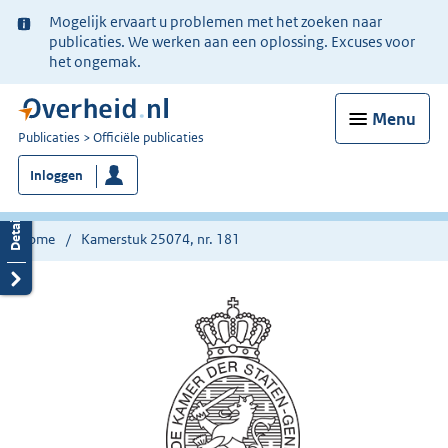
Ter
Mogelijk ervaart u problemen met het zoeken naar
informatie:
publicaties. We werken aan een oplossing. Excuses voor
het ongemak.
Menu
U
Publicaties
Officiële publicaties
bent
Inloggen
nu
hier:
Home
Kamerstuk 25074, nr. 181