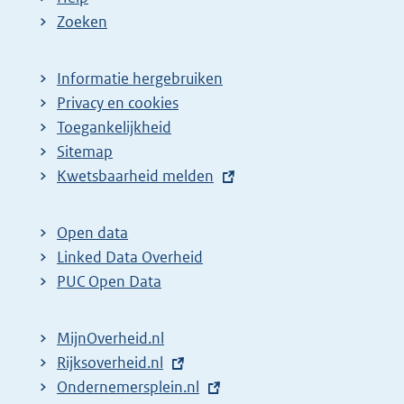
Zoeken
Informatie hergebruiken
Privacy en cookies
Toegankelijkheid
Sitemap
E
Kwetsbaarheid melden
x
t
Open data
e
Linked Data Overheid
r
PUC Open Data
n
e
MijnOverheid.nl
l
E
Rijksoverheid.nl
i
x
E
Ondernemersplein.nl
n