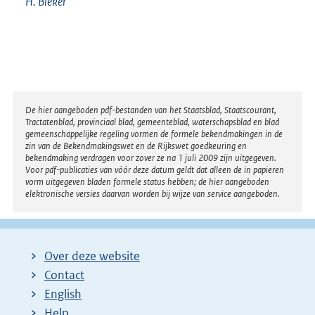
H.
Bleker
Disclaimer
De hier aangeboden pdf-bestanden van het Staatsblad, Staatscourant,
Tractatenblad, provinciaal blad, gemeenteblad, waterschapsblad en blad
gemeenschappelijke regeling vormen de formele bekendmakingen in de
zin van de Bekendmakingswet en de Rijkswet goedkeuring en
bekendmaking verdragen voor zover ze na 1 juli 2009 zijn uitgegeven.
Voor pdf-publicaties van vóór deze datum geldt dat alleen de in papieren
vorm uitgegeven bladen formele status hebben; de hier aangeboden
elektronische versies daarvan worden bij wijze van service aangeboden.
Over deze website
Contact
English
Help