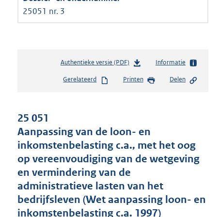
25051 nr. 3
Authentieke versie (PDF)
b
Informatie
e
Gerelateerd
Printen
Delen
s
t
a
n
25 051
d
Aanpassing van de loon- en
s
inkomstenbelasting c.a., met het oog
g
r
op vereenvoudiging van de wetgeving
o
en vermindering van de
o
administratieve lasten van het
t
t
bedrijfsleven (Wet aanpassing loon- en
e
inkomstenbelasting c.a. 1997)
: