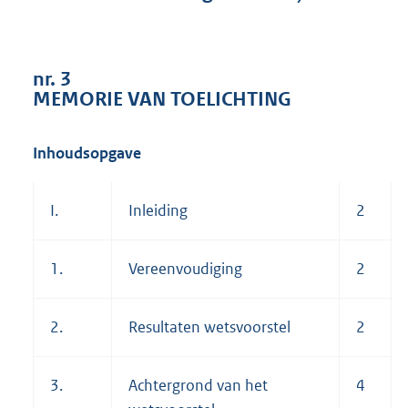
1
6
6
K
nr. 3
b
MEMORIE VAN TOELICHTING
Inhoudsopgave
I.
Inleiding
2
1.
Vereenvoudiging
2
2.
Resultaten wetsvoorstel
2
3.
Achtergrond van het
4