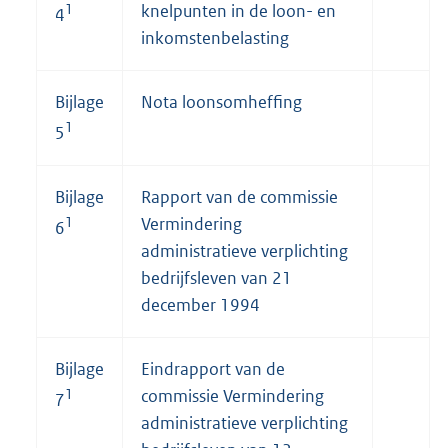
1
knelpunten in de loon- en
4
inkomstenbelasting
Bijlage
Nota loonsomheffing
1
5
Bijlage
Rapport van de commissie
1
Vermindering
6
administratieve verplichting
bedrijfsleven van 21
december 1994
Bijlage
Eindrapport van de
1
commissie Vermindering
7
administratieve verplichting