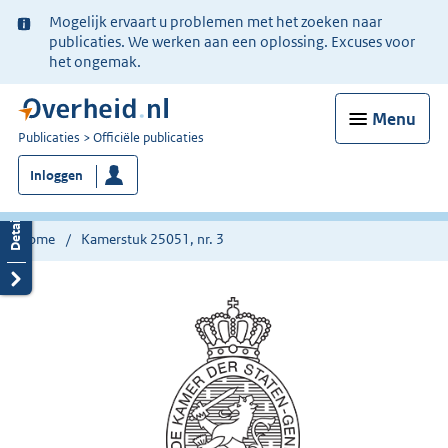
Ter
Mogelijk ervaart u problemen met het zoeken naar
informatie:
publicaties. We werken aan een oplossing. Excuses voor
het ongemak.
Menu
U
Publicaties
Officiële publicaties
bent
Inloggen
nu
hier:
Home
Kamerstuk 25051, nr. 3