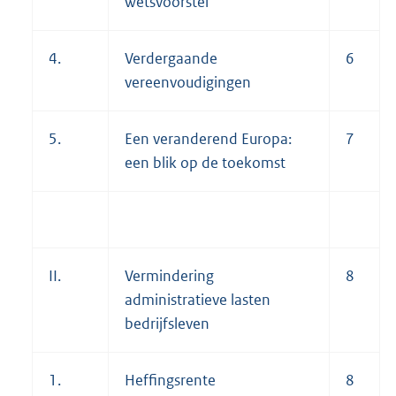
wetsvoorstel
4.
Verdergaande
6
vereenvoudigingen
5.
Een veranderend Europa:
7
een blik op de toekomst
II.
Vermindering
8
administratieve lasten
bedrijfsleven
1.
Heffingsrente
8