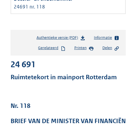
24691 nr. 118
Authentieke versie (PDF)
b
Informatie
e
Gerelateerd
Printen
Delen
s
t
24 691
a
n
d
Ruimtetekort in mainport Rotterdam
s
g
r
o
Nr. 118
o
t
t
BRIEF VAN DE MINISTER VAN FINANCIËN
e
: