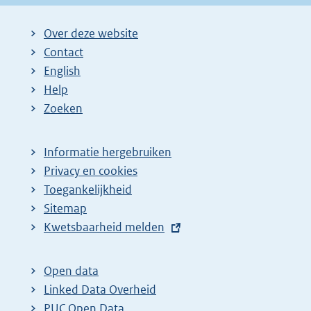
Over deze website
Contact
English
Help
Zoeken
Informatie hergebruiken
Privacy en cookies
Toegankelijkheid
Sitemap
E
Kwetsbaarheid melden
x
t
Open data
e
Linked Data Overheid
r
PUC Open Data