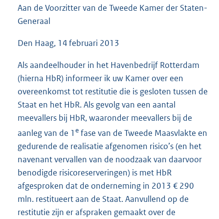
Aan de Voorzitter van de Tweede Kamer der Staten-
4
5
Generaal
K
b
Den Haag, 14 februari 2013
Als aandeelhouder in het Havenbedrijf Rotterdam
(hierna HbR) informeer ik uw Kamer over een
overeenkomst tot restitutie die is gesloten tussen de
Staat en het HbR. Als gevolg van een aantal
meevallers bij HbR, waaronder meevallers bij de
e
aanleg van de 1
fase van de Tweede Maasvlakte en
gedurende de realisatie afgenomen risico’s (en het
navenant vervallen van de noodzaak van daarvoor
benodigde risicoreserveringen) is met HbR
afgesproken dat de onderneming in 2013 € 290
mln. restitueert aan de Staat. Aanvullend op de
restitutie zijn er afspraken gemaakt over de