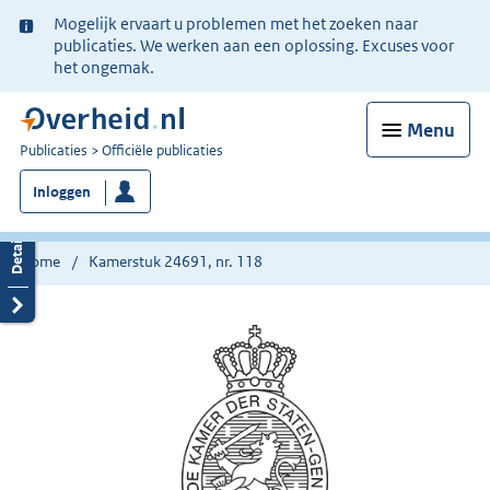
Ter
Mogelijk ervaart u problemen met het zoeken naar
informatie:
publicaties. We werken aan een oplossing. Excuses voor
het ongemak.
Menu
U
Publicaties
Officiële publicaties
bent
Inloggen
nu
hier:
Home
Kamerstuk 24691, nr. 118