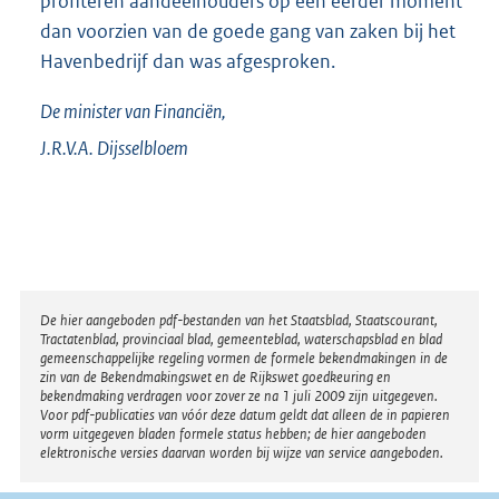
profiteren aandeelhouders op een eerder moment
dan voorzien van de goede gang van zaken bij het
Havenbedrijf dan was afgesproken.
De minister van Financiën,
J.R.V.A.
Dijsselbloem
Disclaimer
De hier aangeboden pdf-bestanden van het Staatsblad, Staatscourant,
Tractatenblad, provinciaal blad, gemeenteblad, waterschapsblad en blad
gemeenschappelijke regeling vormen de formele bekendmakingen in de
zin van de Bekendmakingswet en de Rijkswet goedkeuring en
bekendmaking verdragen voor zover ze na 1 juli 2009 zijn uitgegeven.
Voor pdf-publicaties van vóór deze datum geldt dat alleen de in papieren
vorm uitgegeven bladen formele status hebben; de hier aangeboden
elektronische versies daarvan worden bij wijze van service aangeboden.