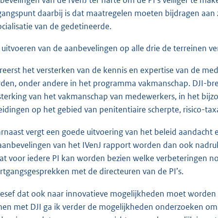
bevelingen van de IVenJ ter harte om de PI’s veiliger te m
gangspunt daarbij is dat maatregelen moeten bijdragen aan zo
ocialisatie van de gedetineerde.
 uitvoeren van de aanbevelingen op alle drie de terreinen ve
ereerst het versterken van de kennis en expertise van de me
den, onder andere in het programma vakmanschap. DJI-bre
sterking van het vakmanschap van medewerkers, in het bijz
eidingen op het gebied van penitentiaire scherpte, risico-ta
rnaast vergt een goede uitvoering van het beleid aandach
aanbevelingen van het IVenJ rapport worden dan ook nadruk
at voor iedere PI kan worden bezien welke verbeteringen no
rtgangsgesprekken met de directeuren van de PI’s.
besef dat ook naar innovatieve mogelijkheden moet worden
en met DJI ga ik verder de mogelijkheden onderzoeken om h