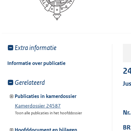
Toon
Extra informatie
meer
van:
Informatie over publicatie
2
Toon
Gerelateerd
Jus
meer
van:
Publicaties in kamerdossier
Kamerdossier 24587
Nr
Toon alle publicaties in het hoofddossier
BR
Hoofddocument en bijlagen