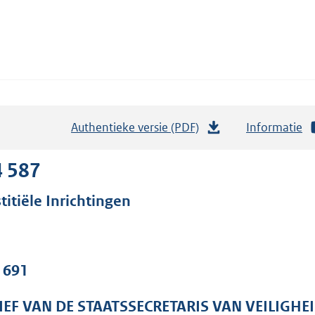
Authentieke versie (PDF)
b
Informatie
e
s
4 587
t
titiële Inrichtingen
a
n
d
s
. 691
g
r
IEF VAN DE STAATSSECRETARIS VAN VEILIGHEI