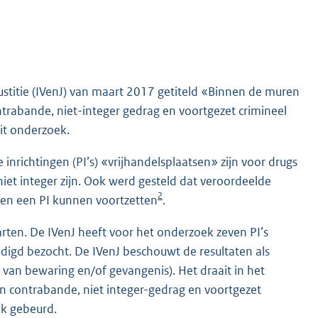
 Justitie (IVenJ) van maart 2017 getiteld «Binnen de muren
ntrabande, niet-integer gedrag en voortgezet crimineel
dit onderzoek.
nrichtingen (PI’s) «vrijhandelsplaatsen» zijn voor drugs
et integer zijn. Ook werd gesteld dat veroordeelde
2
nnen een PI kunnen voortzetten
.
arten. De IVenJ heeft voor het onderzoek zeven PI’s
ndigd bezocht. De IVenJ beschouwt de resultaten als
s van bewaring en/of gevangenis). Het draait in het
 contrabande, niet integer-gedrag en voortgezet
ek gebeurd.