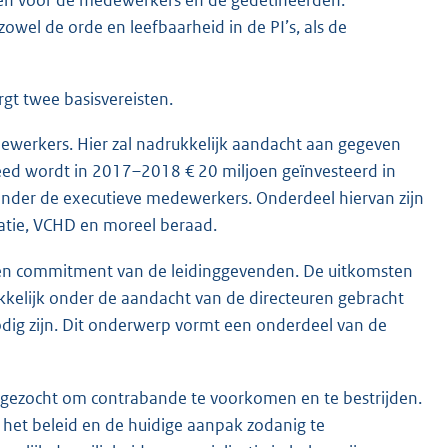
aken voor de medewerkers en de gedetineerden.
wel de orde en leefbaarheid in de PI’s, als de
rgt twee basisvereisten.
dewerkers. Hier zal nadrukkelijk aandacht aan gegeven
ed wordt in 2017–2018 € 20 miljoen geïnvesteerd in
onder de executieve medewerkers. Onderdeel hiervan zijn
xatie, VCHD en moreel beraad.
t en commitment van de leidinggevenden. De uitkomsten
kelijk onder de aandacht van de directeuren gebracht
dig zijn. Dit onderwerp vormt een onderdeel van de
 gezocht om contrabande te voorkomen en te bestrijden.
et beleid en de huidige aanpak zodanig te