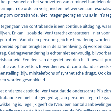
 het personeel en het voortzetten van crimineel handelen d
ermijnen de orde en veiligheid en het werken aan resocialisa
ang om contrabande, niet-integer gedrag en VCHD in PI’s te
 tegengaan van contrabande is een continue uitdaging, waarbi
blijven. Er kan – zoals de IVenJ terecht constateert – niet 
getroffen. Vanuit een persoonsgerichte benadering worden 
rbereid op hun terugkeer in de samenleving. Zij worden daa
rag. Gedragsverandering is echter niet eenvoudig, bijvoorbe
tsbaarheid. Een deel van de gedetineerden blijft bewust prob
entie voort te zetten. Bovendien wordt contrabande steeds kl
enstelling (bijv. minitelefoons of synthetische drugs). Oo
nen worden gesmokkeld.
het onderzoek stelt de IVenJ vast dat de onderzochte PI’s zi
trabande en niet-integer gedrag van personeel tegen te gaa
wikkeling is. Tegelijk geeft de IVenJ een aantal aanbevelin