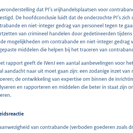
veronderstelling dat PI’s vrijhandelsplaatsen voor contraban
estigd. De hoofdconclusie luidt dat de onderzochte PI’s zic
trabande en niet-integer gedrag van personeel tegen te gaa
rtzetten van crimineel handelen door gedetineerden tijdens h
 de mogelijkheden om contrabande en niet-integer gedrag v
gepaste middelen die helpen bij het traceren van contrabande, 
het rapport geeft de IVenJ een aantal aanbevelingen voor he
al aandacht naar uit moet gaan zijn: een zodanige inzet va
voeren; de ontwikkeling van expertise om binnen de inrichti
lyseren en rapporteren en middelen die beter in staat zijn
ceren.
eidsreactie
aanwezigheid van contrabande (verboden goederen zoals dru