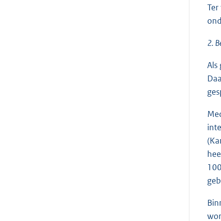
Ter
ond
2. B
Als
Daa
ges
Med
int
(Ka
hee
100
geb
Bin
wor