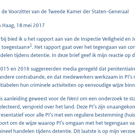
o
o
 de Voorzitter van de Tweede Kamer der Staten-Generaal
t
 Haag, 18 mei 2017
t
e
rbij bied ik u het rapport aan van de Inspectie Veiligheid en
:
1
t toegestaan»
. Het rapport gaat over het tegengaan van co
5
delen tijdens detentie. In deze brief geef ik mijn reactie op 
6
K
2015 en 2016 suggereerden media geregeld dat penitentiaire i
b
andere contrabande, en dat medewerkers werkzaam in PI’s ni
titiabelen hun criminele activiteiten op eenvoudige wijze bi
 is aanleiding geweest voor de IVenJ om een onderzoek te st
electeerd, verspreid over het land. Deze PI’s zijn onaangeko
resentatief voor alle PI’s met een reguliere bestemming (hui
port om de wijze waarop PI’s omgaan met het tegengaan van
mineel handelen tijdens detentie. Dit laatste is op mijn verzo