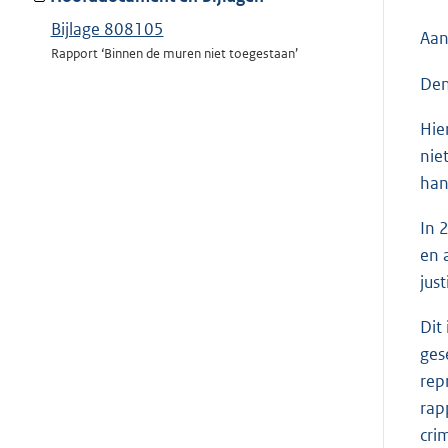
Bijlage 808105
Aan
Rapport ‘Binnen de muren niet toegestaan’
Den
Hie
nie
han
In 
en 
jus
Dit
ges
rep
rap
cri