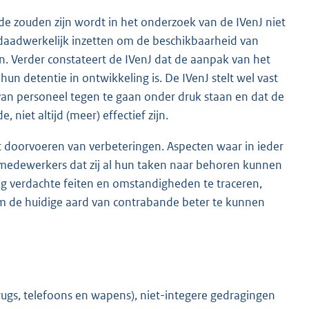
de zouden zijn wordt in het onderzoek van de IVenJ niet
h daadwerkelijk inzetten om de beschikbaarheid van
n. Verder constateert de IVenJ dat de aanpak van het
un detentie in ontwikkeling is. De IVenJ stelt wel vast
an personeel tegen te gaan onder druk staan en dat de
niet altijd (meer) effectief zijn.
t doorvoeren van verbeteringen. Aspecten waar in ieder
n medewerkers dat zij al hun taken naar behoren kunnen
ng verdachte feiten en omstandigheden te traceren,
 om de huidige aard van contrabande beter te kunnen
gs, telefoons en wapens), niet-integere gedragingen