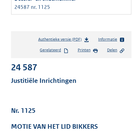
24587 nr. 1125
Authentieke versie (PDF)
b
Informatie
e
Gerelateerd
Printen
Delen
s
t
24 587
a
n
d
Justitiële Inrichtingen
s
g
r
o
Nr. 1125
o
t
t
MOTIE VAN HET LID BIKKERS
e
: