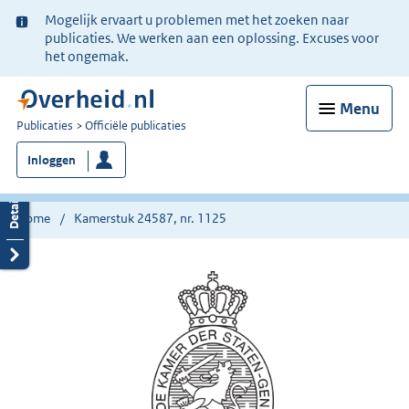
Ter
Mogelijk ervaart u problemen met het zoeken naar
informatie:
publicaties. We werken aan een oplossing. Excuses voor
het ongemak.
Menu
U
Publicaties
Officiële publicaties
bent
Inloggen
nu
hier:
Home
Kamerstuk 24587, nr. 1125