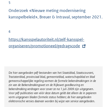
5
Onderzoek «Nieuwe meting modernisering
kansspelbeleid», Breuer & Intraval, september 2021.
6
E
https://kansspelautoriteit.nl/zelf-kansspel-
x
organiseren/promotioneel/gedragscode
t
e
r
n
Disclaimer
De hier aangeboden pdf-bestanden van het Staatsblad, Staatscourant,
Tractatenblad, provinciaal blad, gemeenteblad, waterschapsblad en blad
e
gemeenschappelijke regeling vormen de formele bekendmakingen in de
l
zin van de Bekendmakingswet en de Rijkswet goedkeuring en
bekendmaking verdragen voor zover ze na 1 juli 2009 zijn uitgegeven.
i
Voor pdf-publicaties van vóór deze datum geldt dat alleen de in papieren
n
vorm uitgegeven bladen formele status hebben; de hier aangeboden
elektronische versies daarvan worden bij wijze van service aangeboden.
k