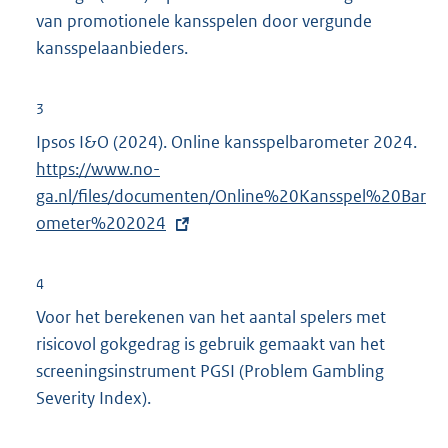
van promotionele kansspelen door vergunde
kansspelaanbieders.
3
Ipsos I&O (2024). Online kansspelbarometer 2024.
E
https://www.no-
x
ga.nl/files/documenten/Online%20Kansspel%20Bar
t
ometer%202024
e
r
n
4
e
Voor het berekenen van het aantal spelers met
l
risicovol gokgedrag is gebruik gemaakt van het
i
screeningsinstrument PGSI (Problem Gambling
n
Severity Index).
k
: