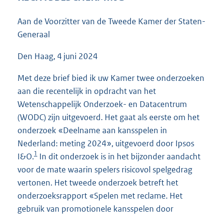
4
4
Aan de Voorzitter van de Tweede Kamer der Staten-
K
Generaal
b
Den Haag, 4 juni 2024
Met deze brief bied ik uw Kamer twee onderzoeken
aan die recentelijk in opdracht van het
Wetenschappelijk Onderzoek- en Datacentrum
(WODC) zijn uitgevoerd. Het gaat als eerste om het
onderzoek «Deelname aan kansspelen in
Nederland: meting 2024», uitgevoerd door Ipsos
1
I&O.
In dit onderzoek is in het bijzonder aandacht
voor de mate waarin spelers risicovol spelgedrag
vertonen. Het tweede onderzoek betreft het
onderzoeksrapport «Spelen met reclame. Het
gebruik van promotionele kansspelen door