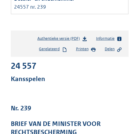
24557 nr. 239
Authentieke versie (PDF)
b
Informatie
e
Gerelateerd
Printen
Delen
s
t
24 557
a
n
d
Kansspelen
s
g
r
o
Nr. 239
o
t
t
BRIEF VAN DE MINISTER VOOR
e
RECHTSBESCHERMING
: