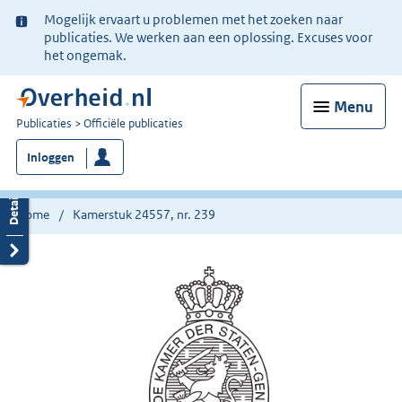
Ter
Mogelijk ervaart u problemen met het zoeken naar
informatie:
publicaties. We werken aan een oplossing. Excuses voor
het ongemak.
Menu
U
Publicaties
Officiële publicaties
bent
Inloggen
nu
hier:
Home
Kamerstuk 24557, nr. 239