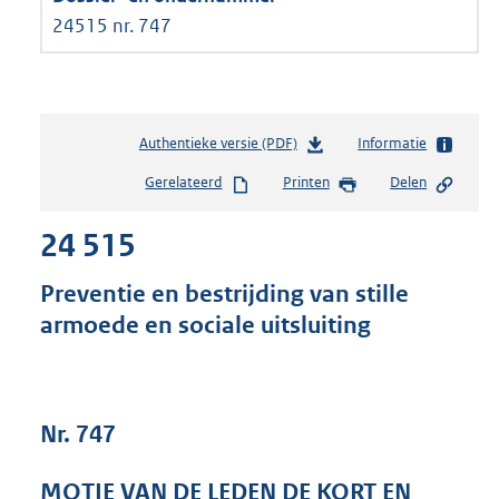
24515 nr. 747
Authentieke versie (PDF)
b
Informatie
e
Gerelateerd
Printen
Delen
s
t
24 515
a
n
d
Preventie en bestrijding van stille
s
armoede en sociale uitsluiting
g
r
o
o
t
Nr. 747
t
e
MOTIE VAN DE LEDEN DE KORT EN
: