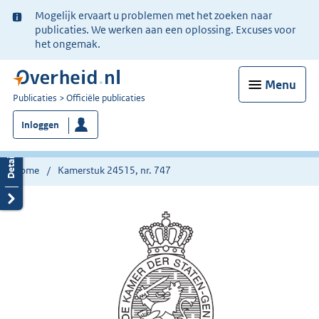
Ter
Mogelijk ervaart u problemen met het zoeken naar
informatie:
publicaties. We werken aan een oplossing. Excuses voor
het ongemak.
Menu
U
Publicaties
Officiële publicaties
bent
Inloggen
nu
hier:
Home
Kamerstuk 24515, nr. 747