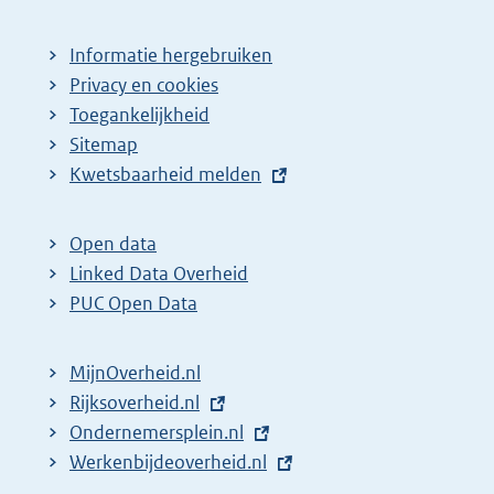
Informatie hergebruiken
Privacy en cookies
Toegankelijkheid
Sitemap
E
Kwetsbaarheid melden
x
t
Open data
e
Linked Data Overheid
r
PUC Open Data
n
e
MijnOverheid.nl
l
E
Rijksoverheid.nl
i
x
E
Ondernemersplein.nl
n
t
x
E
Werkenbijdeoverheid.nl
k
e
t
x