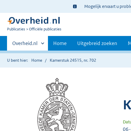
Ter
Mogelijk ervaart u prob
informatie:
U
Publicaties
Officiële publicaties
bent
Primaire
nu
Andere
Overheid.nl
Home
Uitgebreid zoeken
M
hier:
sites
navigatie
binnen
U bent hier:
Home
Kamerstuk 24515, nr. 702
K
Dat
06-