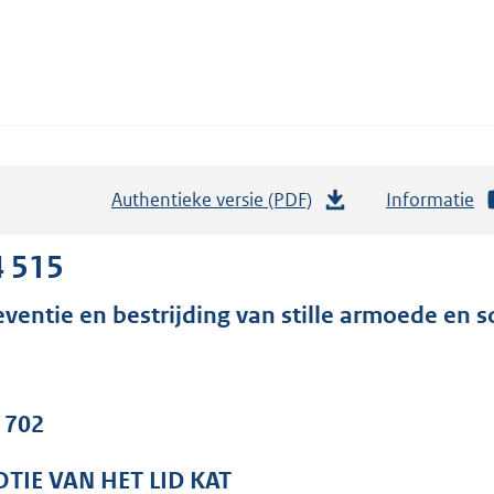
Authentieke versie (PDF)
b
Informatie
e
s
4 515
t
eventie en bestrijding van stille armoede en so
a
n
d
s
. 702
g
r
TIE VAN HET LID KAT