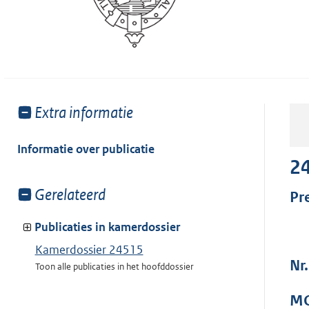
Toon
Extra informatie
meer
van:
Informatie over publicatie
2
Toon
Gerelateerd
Pr
meer
van:
Publicaties in kamerdossier
Kamerdossier 24515
Nr
Toon alle publicaties in het hoofddossier
MO