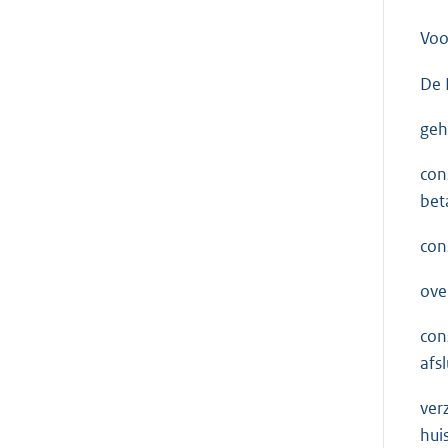
Voo
De 
geh
con
bet
con
ove
con
afs
ver
hui