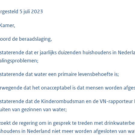
o
o
rgesteld
5 juli 2023
t
Kamer,
t
e
oord de beraadslaging,
:
3
staterende dat er jaarlijks duizenden huishoudens in Nede
5
alingsproblemen;
K
b
staterende dat water een primaire levensbehoefte is;
rwegende dat het onacceptabel is dat mensen worden afges
staterende dat de Kinderombudsman en de VN-rapporteur 
luiten van gezinnen van water;
zoekt de regering om in gesprek te treden met drinkwaterbe
shoudens in Nederland niet meer worden afgesloten van wa