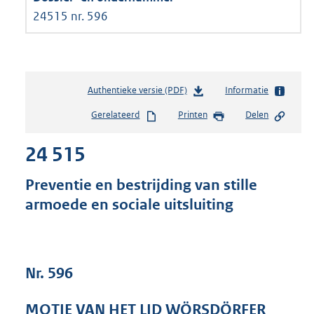
24515 nr. 596
Authentieke versie (PDF)
b
Informatie
e
Gerelateerd
Printen
Delen
s
t
24 515
a
n
d
Preventie en bestrijding van stille
s
armoede en sociale uitsluiting
g
r
o
o
t
Nr. 596
t
e
MOTIE VAN HET LID WÖRSDÖRFER
: