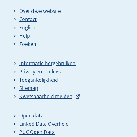
Over deze website
Contact
English
Help
Zoeken
Informatie hergebruiken
Privacy en cookies
Toegankelijkheid
Sitemap
E
Kwetsbaarheid melden
x
t
Open data
e
Linked Data Overheid
r
PUC Open Data