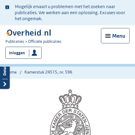
Ter
Mogelijk ervaart u problemen met het zoeken naar
informatie:
publicaties. We werken aan een oplossing. Excuses voor
het ongemak.
Menu
U
Publicaties
Officiële publicaties
bent
Inloggen
nu
hier:
Home
Kamerstuk 24515, nr. 596