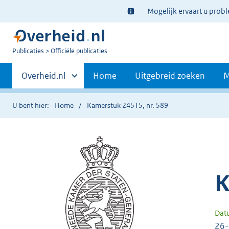
Ter
Mogelijk ervaart u prob
informatie:
U
Publicaties
Officiële publicaties
bent
Primaire
nu
Andere
Overheid.nl
Home
Uitgebreid zoeken
M
hier:
sites
navigatie
binnen
U bent hier:
Home
Kamerstuk 24515, nr. 589
K
Dat
26-