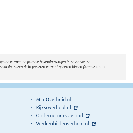
regeling vormen de formele bekendmakingen in de zin van de
eldt dat alleen de in papieren vorm uitgegeven bladen formele status
MijnOverheid.nl
E
Rijksoverheid.nl
x
E
Ondernemersplein.nl
t
x
E
Werkenbijdeoverheid.nl
e
t
x