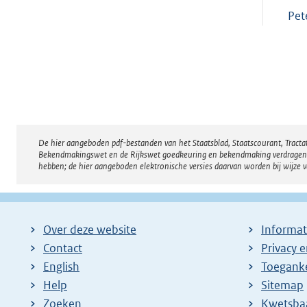
Pet
De hier aangeboden pdf-bestanden van het Staatsblad, Staatscourant, Tract
Disclaimer
Bekendmakingswet en de Rijkswet goedkeuring en bekendmaking verdragen voor
hebben; de hier aangeboden elektronische versies daarvan worden bij wijze 
Over deze website
Informat
Contact
Privacy 
English
Toeganke
Help
Sitemap
Zoeken
E
Kwetsba