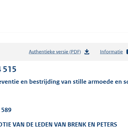
Authentieke versie (PDF)
b
Informatie
e
s
4 515
t
eventie en bestrijding van stille armoede en so
a
n
d
s
. 589
g
r
TIE VAN DE LEDEN VAN BRENK EN PETERS