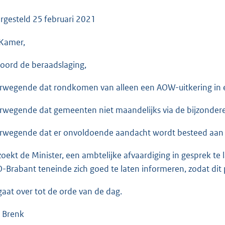
o
o
rgesteld
25 februari 2021
t
Kamer,
t
e
oord de beraadslaging,
:
3
rwegende dat rondkomen van alleen een AOW-uitkering in ee
6
K
rwegende dat gemeenten niet maandelijks via de bijzondere
b
rwegende dat er onvoldoende aandacht wordt besteed aan d
zoekt de Minister, een ambtelijke afvaardiging in gesprek t
-Brabant teneinde zich goed te laten informeren, zodat dit
gaat over tot de orde van de dag.
 Brenk