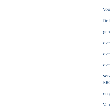
Voo
De 
geh
ove
ove
ove
ver
KBO
en 
Van