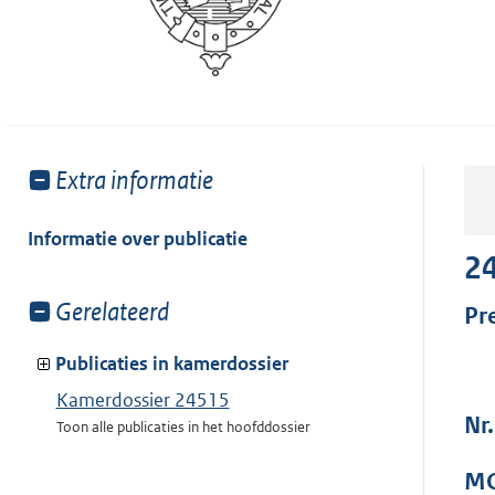
Toon
Extra informatie
meer
van:
Informatie over publicatie
2
Toon
Gerelateerd
Pr
meer
van:
Publicaties in kamerdossier
Kamerdossier 24515
Nr
Toon alle publicaties in het hoofddossier
MO