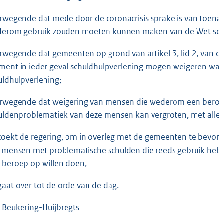
:
3
rwegende dat mede door de coronacrisis sprake is van toe
6
erom gebruik zouden moeten kunnen maken van de Wet sch
K
b
rwegende dat gemeenten op grond van artikel 3, lid 2, van 
ent in ieder geval schuldhulpverlening mogen weigeren wa
uldhulpverlening;
rwegende dat weigering van mensen die wederom een beroe
uldenproblematiek van deze mensen kan vergroten, met alle
zoekt de regering, om in overleg met de gemeenten te bevo
 mensen met problematische schulden die reeds gebruik h
 beroep op willen doen,
gaat over tot de orde van de dag.
 Beukering-Huijbregts