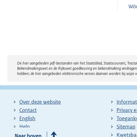
Wör
De hier aangeboden pdf-bestanden van het Staatsblad, Staatscourant, Tract
Disclaimer
Bekendmakingswet en de Rijkswet goedkeuring en bekendmaking verdragen voor
hebben; de hier aangeboden elektronische versies daarvan worden bij wijze 
Over deze website
Informat
Contact
Privacy 
English
Toeganke
Help
Sitemap
Zoeken
Kwetsba
Naar boven