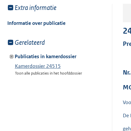
Toon
Extra informatie
meer
van:
Informatie over publicatie
2
Toon
Gerelateerd
Pr
meer
van:
Publicaties in kamerdossier
Kamerdossier 24515
Nr
Toon alle publicaties in het hoofddossier
MO
Voo
De 
geh