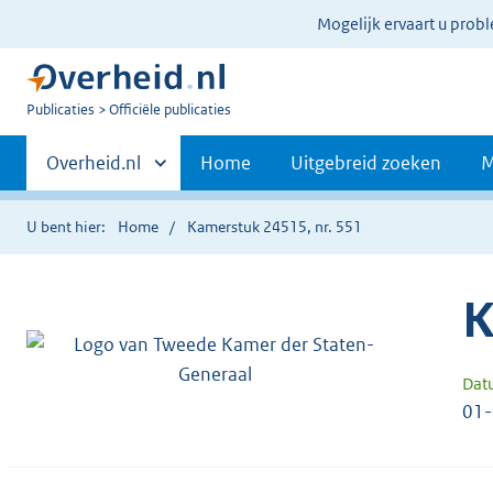
Ter
Mogelijk ervaart u prob
informatie:
U
Publicaties
Officiële publicaties
bent
Primaire
nu
Andere
Overheid.nl
Home
Uitgebreid zoeken
M
hier:
sites
navigatie
binnen
U bent hier:
Home
Kamerstuk 24515, nr. 551
K
Dat
01-