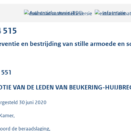
Authentieke versie (PDF)
b
Informatie
e
s
4 515
t
eventie en bestrijding van stille armoede en so
a
n
d
s
. 551
g
r
TIE VAN DE LEDEN VAN BEUKERING-HUIJBR
o
o
rgesteld
30 juni 2020
t
Kamer,
t
e
oord de beraadslaging,