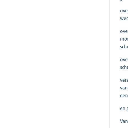
ove
wed
ove
mom
sch
ove
sch
ver
van
een
en 
Van