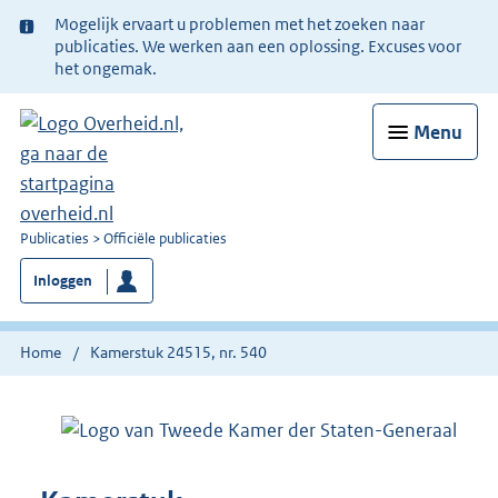
Ter
Mogelijk ervaart u problemen met het zoeken naar
informatie:
publicaties. We werken aan een oplossing. Excuses voor
het ongemak.
Menu
U
Publicaties
Officiële publicaties
bent
Inloggen
nu
hier:
Home
Kamerstuk 24515, nr. 540