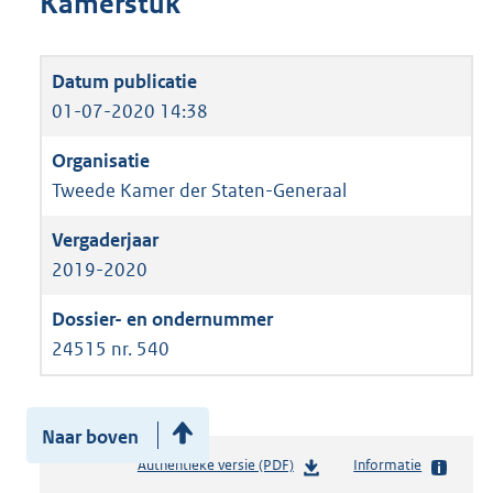
Kamerstuk
01-07-2020 14:38
Tweede Kamer der Staten-Generaal
2019-2020
24515 nr. 540
Naar boven
Authentieke versie (PDF)
b
Informatie
e