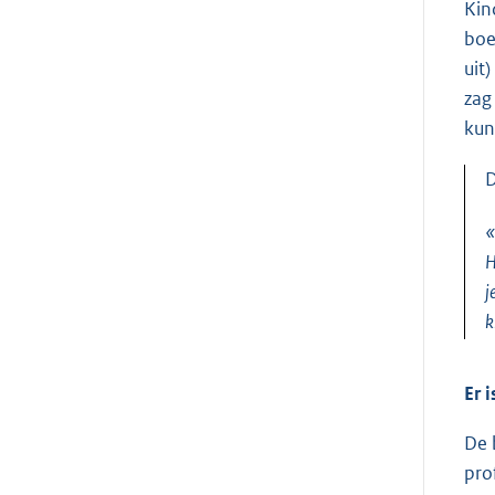
Kin
boe
uit
zag
kun
D
«
H
j
k
Er 
De 
pro