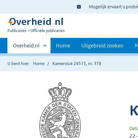
Ter
Mogelijk ervaart u prob
informatie:
U
Publicaties
Officiële publicaties
bent
Primaire
nu
Andere
Overheid.nl
Home
Uitgebreid zoeken
M
hier:
sites
navigatie
binnen
U bent hier:
Home
Kamerstuk 24515, nr. 378
K
Dat
22-