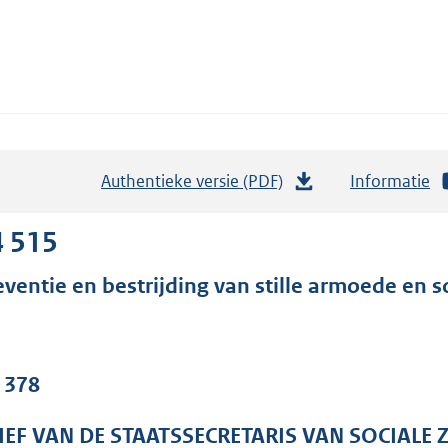
Authentieke versie (PDF)
b
Informatie
e
s
4 515
t
eventie en bestrijding van stille armoede en so
a
n
d
s
. 378
g
r
IEF VAN DE STAATSSECRETARIS VAN SOCIALE