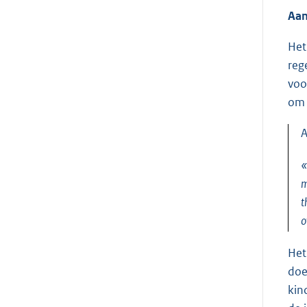
Aan
Het
reg
voo
om 
A
«
m
t
o
Het
doe
kin