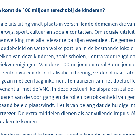
 komt de 100 miljoen terecht bij de kinderen?
iale uitsluiting vindt plaats in verschillende domeinen die va
erwijs, sport, cultuur en sociale contacten. Om sociale uitslu
enwerking met alle relevante partijen essentieel. De gemeen
oedebeleid en weten welke partijen in de bestaande lokale 
eiken van deze kinderen, zoals scholen, Centra voor Jeugd en
iekverenigingen. Van deze 100 miljoen euro zal 85 miljoen 
eenten via een decentralisatie-uitkering, verdeeld naar rat
 gezin met een laag inkomen. Ten aanzien van het doeltreffen
venant af met de VNG. In deze bestuurlijke afspraken zal 
lueren van de voortgang en de rol en betrokkenheid van gem
taand beleid plaatsvindt: Het is van belang dat de huidig
rtgezet. De extra middelen dienen als aanvullende impuls. 
praken te komen.