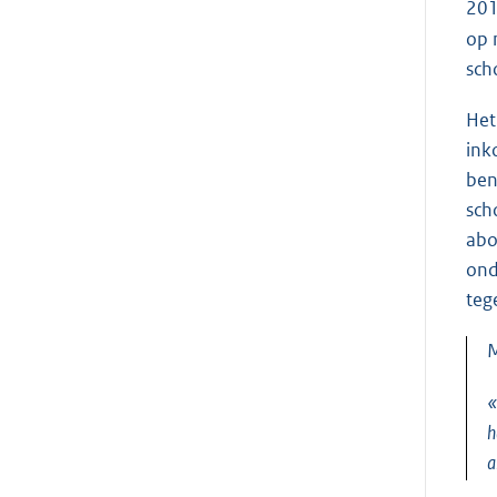
201
op 
sch
Het
ink
ben
sch
abo
ond
teg
«
h
a