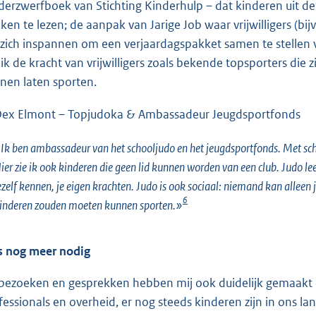
derzwerfboek van Stichting Kinderhulp – dat kinderen uit d
ken te lezen; de aanpak van Jarige Job waar vrijwilligers (b
) zich inspannen om een verjaardagspakket samen te stellen
 ik de kracht van vrijwilligers zoals bekende topsporters die 
nen laten sporten.
ex Elmont – Topjudoka & Ambassadeur Jeugdsportfonds
Ik ben ambassadeur van het schooljudo en het jeugdsportfonds. Met sch
ier zie ik ook kinderen die geen lid kunnen worden van een club. Judo l
ezelf kennen, je eigen krachten. Judo is ook sociaal: niemand kan alleen j
6
inderen zouden moeten kunnen sporten.»
is nog meer nodig
bezoeken en gesprekken hebben mij ook duidelijk gemaakt da
fessionals en overheid, er nog steeds kinderen zijn in ons lan