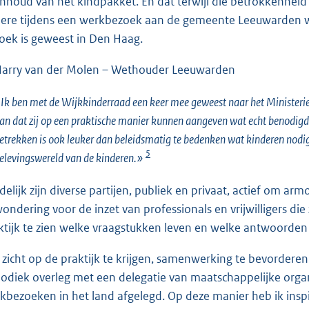
inhoud van het kindpakket. En dat terwijl die betrokkenheid 
ere tijdens een werkbezoek aan de gemeente Leeuwarden wa
oek is geweest in Den Haag.
arry van der Molen – Wethouder Leeuwarden
Ik ben met de Wijkkinderraad een keer mee geweest naar het Ministerie 
an dat zij op een praktische manier kunnen aangeven wat echt benodigd 
etrekken is ook leuker dan beleidsmatig te bedenken wat kinderen nodig
5
elevingswereld van de kinderen.»
delijk zijn diverse partijen, publiek en privaat, actief om ar
ondering voor de inzet van professionals en vrijwilligers die
ktijk te zien welke vraagstukken leven en welke antwoorde
zicht op de praktijk te krijgen, samenwerking te bevordere
iodiek overleg met een delegatie van maatschappelijke orga
kbezoeken in het land afgelegd. Op deze manier heb ik insp