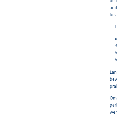
de 
and
bez
H
«
d
b
b
Lan
bew
pra
Om 
per
wer