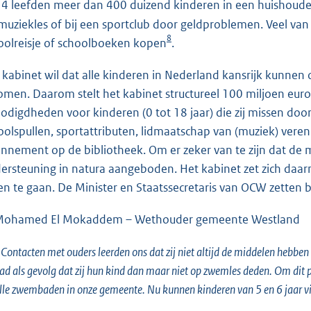
4 leefden meer dan 400 duizend kinderen in een huishoud
muziekles of bij een sportclub door geldproblemen. Veel va
8
oolreisje of schoolboeken kopen
.
 kabinet wil dat alle kinderen in Nederland kansrijk kunnen
omen. Daarom stelt het kabinet structureel 100 miljoen euro
odigdheden voor kinderen (0 tot 18 jaar) die zij missen do
oolspullen, sportattributen, lidmaatschap van (muziek) veren
nnement op de bibliotheek. Om er zeker van te zijn dat de m
ersteuning in natura aangeboden. Het kabinet zet zich daar
en te gaan. De Minister en Staatssecretaris van OCW zetten 
Mohamed El Mokaddem – Wethouder gemeente Westland
Contacten met ouders leerden ons dat zij niet altijd de middelen hebben
ad als gevolg dat zij hun kind dan maar niet op zwemles deden. Om dit
lle zwembaden in onze gemeente. Nu kunnen kinderen van 5 en 6 jaar 