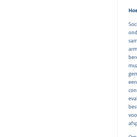
Hoe
Soc
ond
sam
arm
ber
muz
gem
een
con
eva
bes
voo
afs