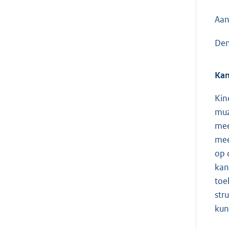
Aan
Den
Kan
Kin
muz
mee
mee
op 
kan
toe
str
kun