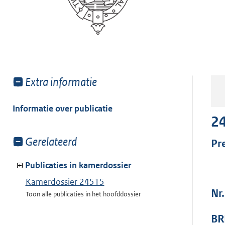
Toon
Extra informatie
meer
van:
Informatie over publicatie
2
Toon
Gerelateerd
Pr
meer
van:
Publicaties in kamerdossier
Kamerdossier 24515
Nr
Toon alle publicaties in het hoofddossier
BR