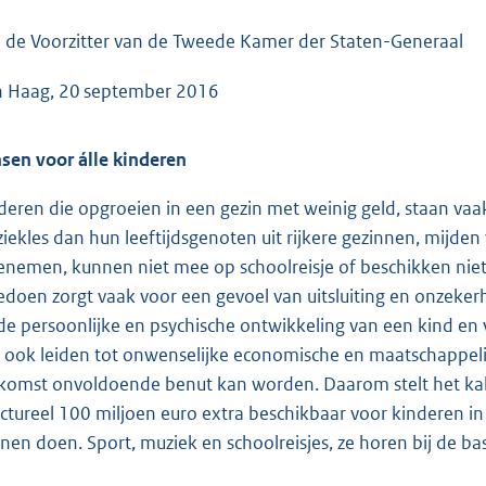
o
o
 de Voorzitter van de Tweede Kamer der Staten-Generaal
t
 Haag, 20 september 2016
t
e
:
sen voor álle kinderen
5
deren die opgroeien in een gezin met weinig geld, staan vaak a
4
iekles dan hun leeftijdsgenoten uit rijkere gezinnen, mijde
K
nemen, kunnen niet mee op schoolreisje of beschikken niet o
b
doen zorgt vaak voor een gevoel van uitsluiting en onzekerh
de persoonlijke en psychische ontwikkeling van een kind en 
 ook leiden tot onwenselijke economische en maatschappeli
komst onvoldoende benut kan worden. Daarom stelt het kab
uctureel 100 miljoen euro extra beschikbaar voor kinderen 
nen doen. Sport, muziek en schoolreisjes, ze horen bij de bas