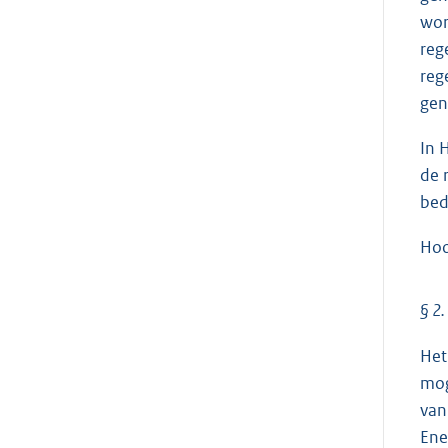
wor
reg
reg
gen
In 
de 
bed
Hoo
§ 2.
Het
mog
van
Ene