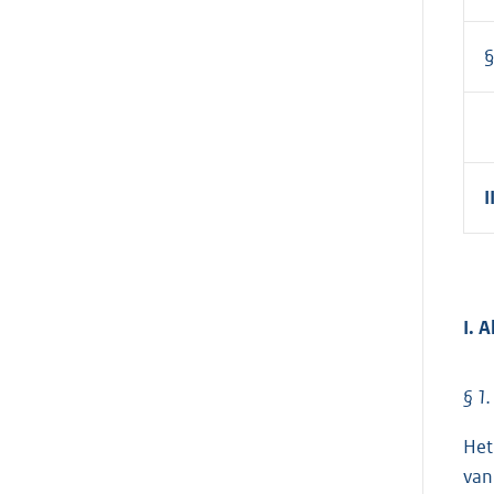
§
I
I. 
§ 1.
Het
van