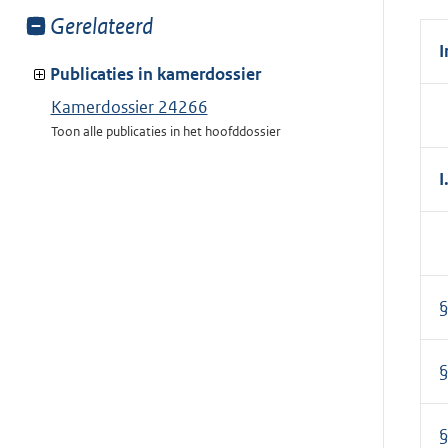
Toon
Gerelateerd
meer
van:
Publicaties in kamerdossier
Kamerdossier 24266
Toon alle publicaties in het hoofddossier
I
§
§
§