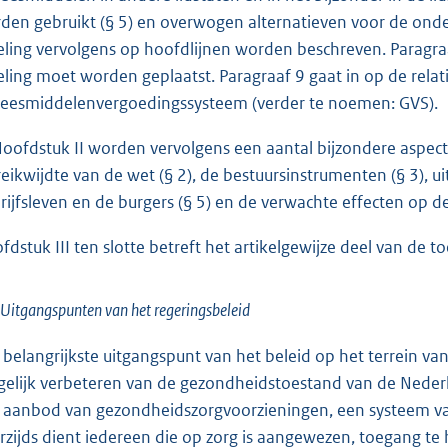
den gebruikt (§ 5) en overwogen alternatieven voor de onderh
eling vervolgens op hoofdlijnen worden beschreven. Paragraa
eling moet worden geplaatst. Paragraaf 9 gaat in op de relat
eesmiddelenvergoedingssysteem (verder te noemen: GVS).
Hoofdstuk II worden vervolgens een aantal bijzondere aspecte
reikwijdte van de wet (§ 2), de bestuursinstrumenten (§ 3), u
rijfsleven en de burgers (§ 5) en de verwachte effecten op de
fdstuk III ten slotte betreft het artikelgewijze deel van de to
 Uitgangspunten van het regeringsbeleid
 belangrijkste uitgangspunt van het beleid op het terrein v
elijk verbeteren van de gezondheidstoestand van de Nederl
 aanbod van gezondheidszorgvoorzieningen, een systeem van
rzijds dient iedereen die op zorg is aangewezen, toegang te