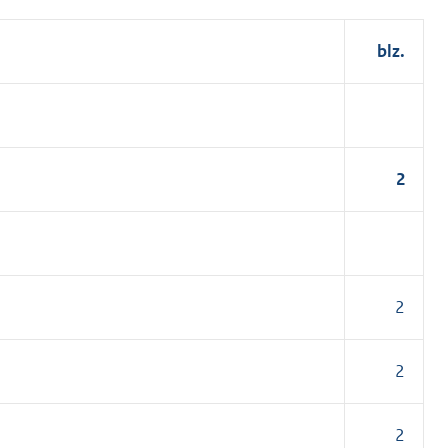
blz.
2
2
2
2