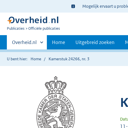
Ter
Mogelijk ervaart u prob
informatie:
U
Publicaties
Officiële publicaties
bent
Primaire
nu
Andere
Overheid.nl
Home
Uitgebreid zoeken
M
hier:
sites
navigatie
binnen
U bent hier:
Home
Kamerstuk 24266, nr. 3
K
Dat
11