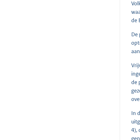
Vol
waa
de 
De 
opt
aan
Vri
ing
de 
gez
ove
In 
uit
4),
gen