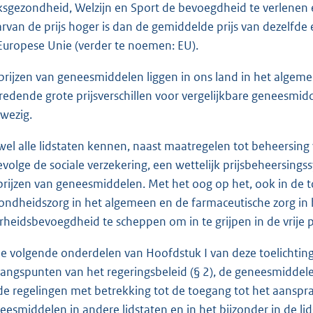
ksgezondheid, Welzijn en Sport de bevoegdheid te verlenen
rvan de prijs hoger is dan de gemiddelde prijs van dezelfde
Europese Unie (verder te noemen: EU).
prijzen van geneesmiddelen liggen in ons land in het algemee
redende grote prijsverschillen voor vergelijkbare geneesmidd
wezig.
jwel alle lidstaten kennen, naast maatregelen tot beheersin
evolge de sociale verzekering, een wettelijk prijsbeheersing
prijzen van geneesmiddelen. Met het oog op het, ook in de
ondheidszorg in het algemeen en de farmaceutische zorg in h
rheidsbevoegdheid te scheppen om in te grijpen in de vrije
de volgende onderdelen van Hoofdstuk I van deze toelichti
gangspunten van het regeringsbeleid (§ 2), de geneesmiddele
 de regelingen met betrekking tot de toegang tot het aanspr
eesmiddelen in andere lidstaten en in het bijzonder in de lid