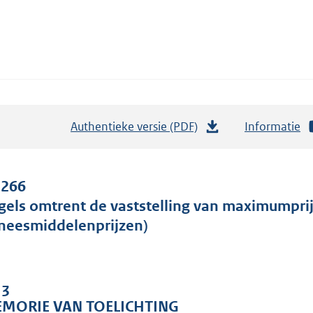
Authentieke versie (PDF)
b
Informatie
e
s
t
 266
a
gels omtrent de vaststelling van maximumpr
n
neesmiddelenprijzen)
d
s
g
 3
r
MORIE VAN TOELICHTING