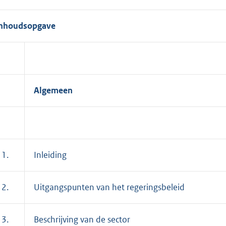
o
o
Inhoudsopgave
t
t
e
:
8
.
Algemeen
7
K
b
 1.
Inleiding
 2.
Uitgangspunten van het regeringsbeleid
 3.
Beschrijving van de sector