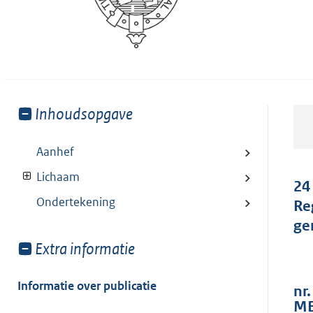
Toon
Inhoudsopgave
meer
van:
Aanhef
Lichaam
24
Ondertekening
Re
ge
Toon
Extra informatie
meer
van:
Informatie over publicatie
nr.
ME