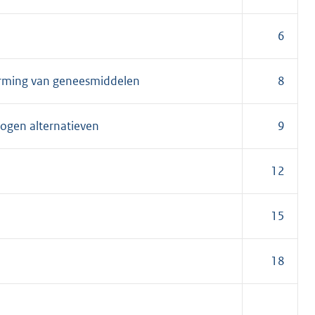
6
orming van geneesmiddelen
8
ogen alternatieven
9
12
15
18