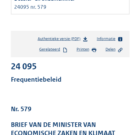
24095 nr. 579
Authentieke versie (PDF)
b
Informatie
e
Gerelateerd
Printen
Delen
s
t
24 095
a
n
d
Frequentiebeleid
s
g
r
o
Nr. 579
o
t
t
BRIEF VAN DE MINISTER VAN
e
ECONOMISCHE ZAKEN EN KLIMAAT
: