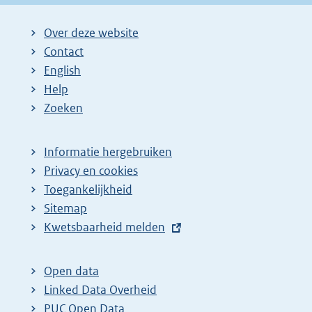
Over deze website
Contact
English
Help
Zoeken
Informatie hergebruiken
Privacy en cookies
Toegankelijkheid
Sitemap
E
Kwetsbaarheid melden
x
t
Open data
e
Linked Data Overheid
r
PUC Open Data