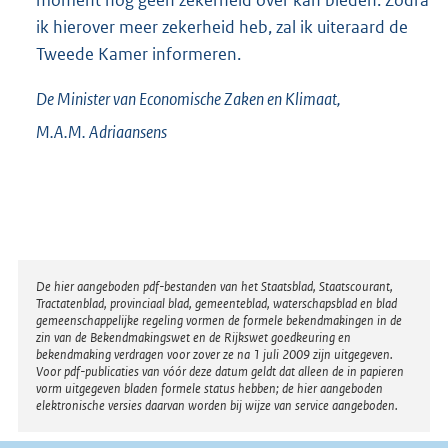
moment nog geen zekerheid over kan bieden. Zodra
ik hierover meer zekerheid heb, zal ik uiteraard de
Tweede Kamer informeren.
De Minister van Economische Zaken en Klimaat,
M.A.M.
Adriaansens
Disclaimer
De hier aangeboden pdf-bestanden van het Staatsblad, Staatscourant,
Tractatenblad, provinciaal blad, gemeenteblad, waterschapsblad en blad
gemeenschappelijke regeling vormen de formele bekendmakingen in de
zin van de Bekendmakingswet en de Rijkswet goedkeuring en
bekendmaking verdragen voor zover ze na 1 juli 2009 zijn uitgegeven.
Voor pdf-publicaties van vóór deze datum geldt dat alleen de in papieren
vorm uitgegeven bladen formele status hebben; de hier aangeboden
elektronische versies daarvan worden bij wijze van service aangeboden.