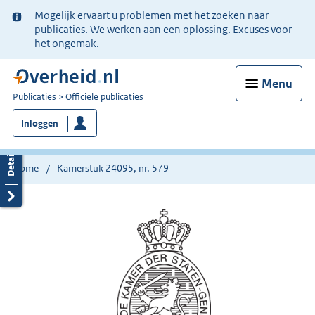
Ter
Mogelijk ervaart u problemen met het zoeken naar
informatie:
publicaties. We werken aan een oplossing. Excuses voor
het ongemak.
Menu
U
Publicaties
Officiële publicaties
bent
Inloggen
nu
hier:
Home
Kamerstuk 24095, nr. 579