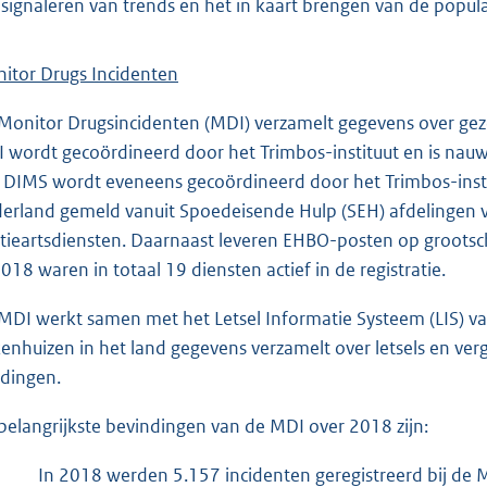
 signaleren van trends en het in kaart brengen van de popula
itor Drugs Incidenten
Monitor Drugsincidenten (MDI) verzamelt gegevens over gez
 wordt gecoördineerd door het Trimbos-instituut en is nauw
 DIMS wordt eveneens gecoördineerd door het Trimbos-instit
erland gemeld vanuit Spoedeisende Hulp (SEH) afdelingen 
itieartsdiensten. Daarnaast leveren EHBO-posten op grootsc
2018 waren in totaal 19 diensten actief in de registratie.
MDI werkt samen met het Letsel Informatie Systeem (LIS) va
kenhuizen in het land gegevens verzamelt over letsels en ve
dingen.
belangrijkste bevindingen van de MDI over 2018 zijn:
In 2018 werden 5.157 incidenten geregistreerd bij de M