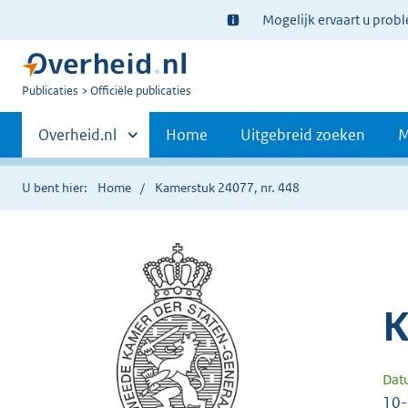
Ter
Mogelijk ervaart u prob
informatie:
U
Publicaties
Officiële publicaties
bent
Primaire
nu
Andere
Overheid.nl
Home
Uitgebreid zoeken
M
hier:
sites
navigatie
binnen
U bent hier:
Home
Kamerstuk 24077, nr. 448
K
Dat
10-