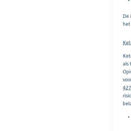
De 
het
Ket
Ket
als
Opi
voo
42
ris
bela
•