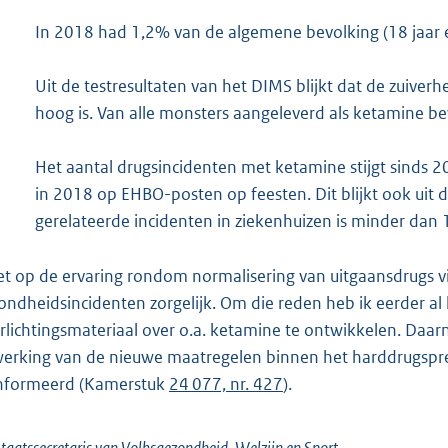
In 2018 had 1,2% van de algemene bevolking (18 jaar e
Uit de testresultaten van het DIMS blijkt dat de zuiver
hoog is. Van alle monsters aangeleverd als ketamine b
Het aantal drugsincidenten met ketamine stijgt sinds 2
in 2018 op EHBO-posten op feesten. Dit blijkt ook uit
gerelateerde incidenten in ziekenhuizen is minder dan 1
et op de ervaring rondom normalisering van uitgaansdrugs vin
ondheidsincidenten zorgelijk. Om die reden heb ik eerder al
rlichtingsmateriaal over o.a. ketamine te ontwikkelen. Daa
werking van de nieuwe maatregelen binnen het harddrugsprev
nformeerd (Kamerstuk
24 077, nr. 427
).