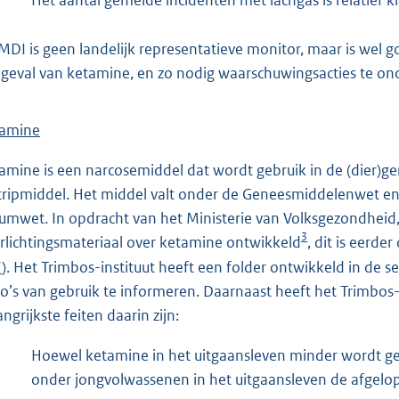
MDI is geen landelijk representatieve monitor, maar is wel go
 geval van ketamine, en zo nodig waarschuwingsacties te o
amine
amine is een narcosemiddel dat wordt gebruik in de (dier)g
 tripmiddel. Het middel valt onder de Geneesmiddelenwet en
umwet. In opdracht van het Ministerie van Volksgezondheid, 
3
rlichtingsmateriaal over ketamine ontwikkeld
, dit is eerd
7
). Het Trimbos-instituut heeft een folder ontwikkeld in de 
ico’s van gebruik te informeren. Daarnaast heeft het Trimbos
ngrijkste feiten daarin zijn:
Hoewel ketamine in het uitgaansleven minder wordt geb
onder jongvolwassenen in het uitgaansleven de afgelop