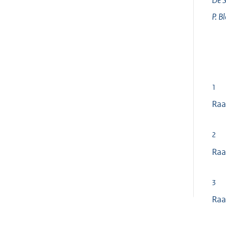
De S
P.
Bl
1
Raa
2
Raa
3
Raa