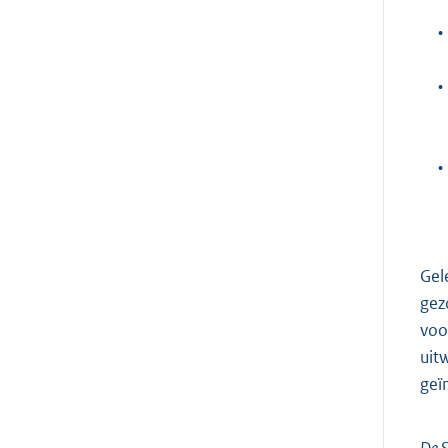
•
•
•
Gel
gez
voo
uit
geï