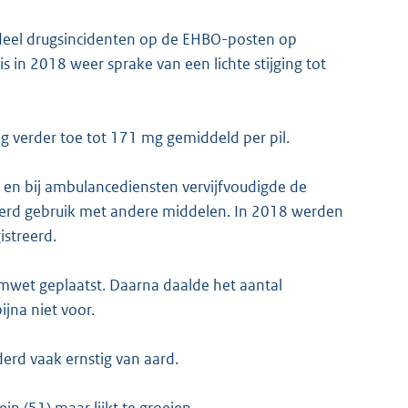
ndeel drugsincidenten op de EHBO-posten op
s in 2018 weer sprake van een lichte stijging tot
 verder toe tot 171 mg gemiddeld per pil.
en bij ambulancediensten vervijfvoudigde de
eerd gebruik met andere middelen. In 2018 werden
istreerd.
umwet geplaatst. Daarna daalde het aantal
jna niet voor.
rd vaak ernstig van aard.
in (51) maar lijkt te groeien.