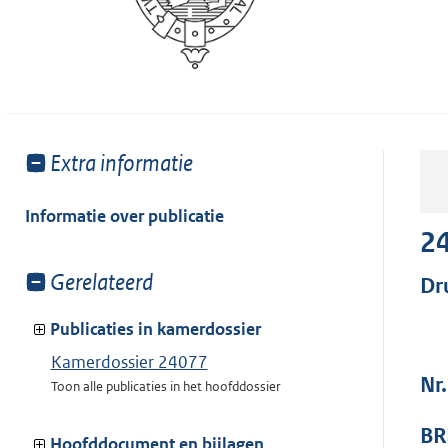
Toon
Extra informatie
meer
van:
Informatie over publicatie
2
Toon
Gerelateerd
Dr
meer
van:
Publicaties in kamerdossier
Kamerdossier 24077
Nr
Toon alle publicaties in het hoofddossier
BR
Hoofddocument en bijlagen