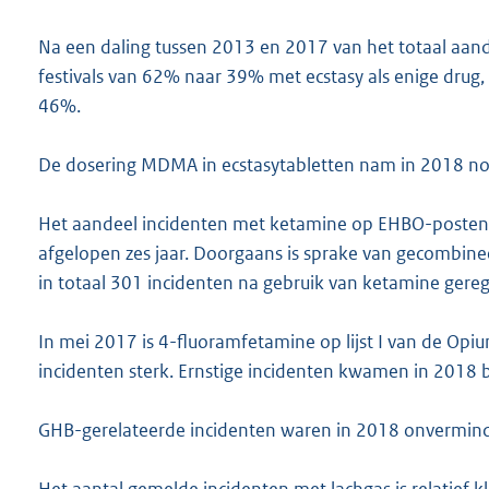
Na een daling tussen 2013 en 2017 van het totaal aa
festivals van 62% naar 39% met ecstasy als enige drug, i
46%.
De dosering MDMA in ecstasytabletten nam in 2018 nog
Het aandeel incidenten met ketamine op EHBO-posten 
afgelopen zes jaar. Doorgaans is sprake van gecombin
in totaal 301 incidenten na gebruik van ketamine gereg
In mei 2017 is 4-fluoramfetamine op lijst I van de Opi
incidenten sterk. Ernstige incidenten kwamen in 2018 bi
GHB-gerelateerde incidenten waren in 2018 onverminde
Het aantal gemelde incidenten met lachgas is relatief kle