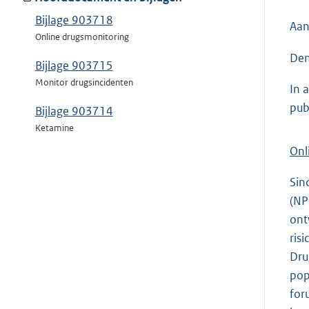
Bijlage 903718
Aan
Online drugsmonitoring
Den
Bijlage 903715
Monitor drugsincidenten
In 
pub
Bijlage 903714
Ketamine
Onl
Sin
(NP
ont
ris
Dru
pop
for