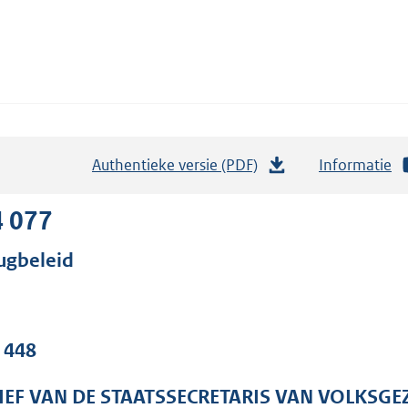
Authentieke versie (PDF)
b
Informatie
e
s
4 077
t
ugbeleid
a
n
d
s
. 448
g
r
IEF VAN DE STAATSSECRETARIS VAN VOLKSGE