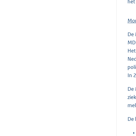
het
Mon
De 
MDI
Het
Ned
pol
In 
De 
zie
mel
De 
•