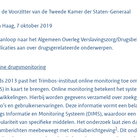
o
o
 de Voorzitter van de Tweede Kamer der Staten-Generaal
t
 Haag, 7 oktober 2019
t
e
aanloop naar het Algemeen Overleg Verslavingszorg/Drugsbe
:
licaties aan over drugsgerelateerde onderwerpen.
4
2
ine drugsmonitoring
K
b
ds 2013 past het Trimbos-instituut online monitoring toe om
S) in kaart te brengen. Online monitoring betekent het syste
wikkelingen. Hierbij worden gegevens verzameld over zoekge
ico’s en gebruikerservaringen. Deze informatie vormt een bel
gs Informatie en Monitoring Systeem (DIMS), waardoor een g
ulariteit van specifieke middelen. Het onderzoek laat zien 
1
umberichten meebeweegt met mediaberichtgeving
. Dit on