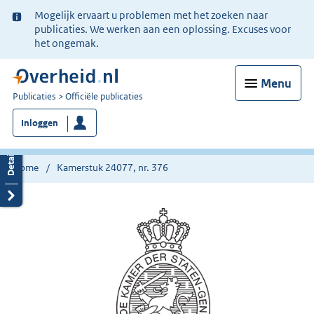
Ter
Mogelijk ervaart u problemen met het zoeken naar
informatie:
publicaties. We werken aan een oplossing. Excuses voor
het ongemak.
Menu
U
Publicaties
Officiële publicaties
bent
Inloggen
nu
hier:
Home
Kamerstuk 24077, nr. 376