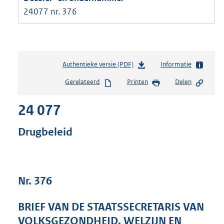
24077 nr. 376
Authentieke versie (PDF)
b
Informatie
e
Gerelateerd
Printen
Delen
s
t
24 077
a
n
d
Drugbeleid
s
g
r
o
Nr. 376
o
t
t
BRIEF VAN DE STAATSSECRETARIS VAN
e
VOLKSGEZONDHEID, WELZIJN EN
: