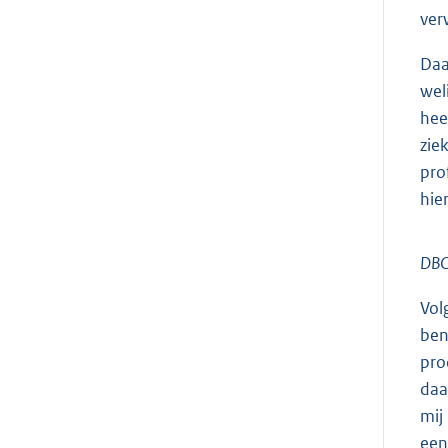
ver
Daa
wel
hee
zie
pro
hie
DBC’
Vol
ben
pro
daa
mij
een