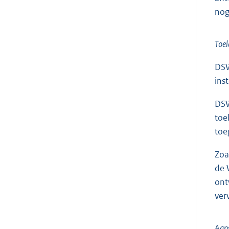
nog
Toel
DSW
ins
DSW
toe
toe
Zoa
de 
ont
ver
Aan