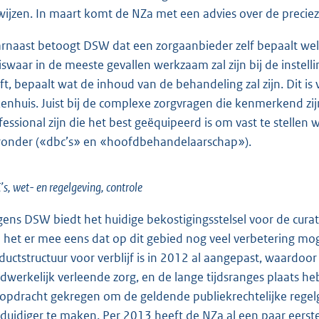
wijzen. In maart komt de NZa met een advies over de preci
rnaast betoogt DSW dat een zorgaanbieder zelf bepaalt welk
iswaar in de meeste gevallen werkzaam zal zijn bij de instel
ft, bepaalt wat de inhoud van de behandeling zal zijn. Dit is 
kenhuis. Juist bij de complexe zorgvragen die kenmerkend zi
fessional zijn die het best geëquipeerd is om vast te stellen 
ronder («dbc’s» en «hoofdbehandelaarschap»).
s, wet- en regelgeving, controle
gens DSW biedt het huidige bekostigingsstelsel voor de cura
 het er mee eens dat op dit gebied nog veel verbetering moge
ductstructuur voor verblijf is in 2012 al aangepast, waardoor 
dwerkelijk verleende zorg, en de lange tijdsranges plaats h
 opdracht gekregen om de geldende publiekrechtelijke regel
duidiger te maken. Per 2013 heeft de NZa al een paar eerst