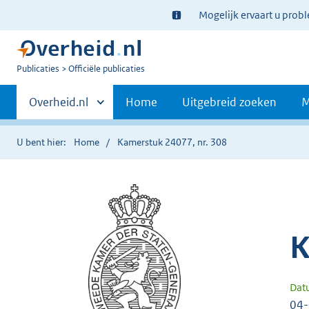
Ter
Mogelijk ervaart u prob
informatie:
U
Publicaties
Officiële publicaties
bent
Primaire
nu
Andere
Overheid.nl
Home
Uitgebreid zoeken
M
hier:
sites
navigatie
binnen
U bent hier:
Home
Kamerstuk 24077, nr. 308
K
Dat
04