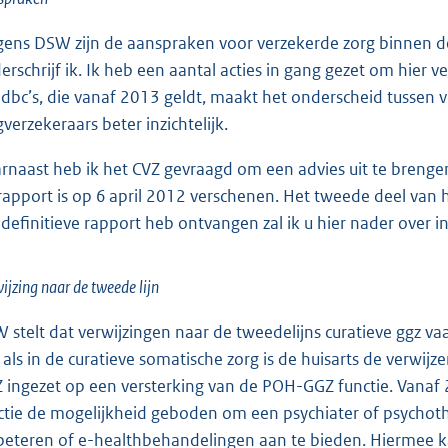
gens DSW zijn de aanspraken voor verzekerde zorg binnen de 
erschrijf ik. Ik heb een aantal acties in gang gezet om hier 
 dbc’s, die vanaf 2013 geldt, maakt het onderscheid tussen 
gverzekeraars beter inzichtelijk.
rnaast heb ik het CVZ gevraagd om een advies uit te brenge
 rapport is op 6 april 2012 verschenen. Het tweede deel van h
 definitieve rapport heb ontvangen zal ik u hier nader over 
ijzing naar de tweede lijn
 stelt dat verwijzingen naar de tweedelijns curatieve ggz v
 als in de curatieve somatische zorg is de huisarts de verwijze
 ingezet op een versterking van de POH-GGZ functie. Vanaf 20
ctie de mogelijkheid geboden om een psychiater of psychothe
beteren of e-healthbehandelingen aan te bieden. Hiermee k