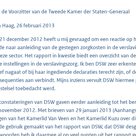
o
o
 de Voorzitter van de Tweede Kamer der Staten-Generaal
t
 Haag, 26 februari 2013
t
e
21 december 2012 heeft u mij gevraagd om een reactie op h
:
e naar aanleiding van de gestegen zorgkosten in de verslav
4
deze sector. Het rapport in kwestie biedt een overzicht van 
8
e instellingen in de verslavingszorg. Ik ben DSW zeer erkentel
K
ief nagaat of bij haar ingediende declaraties terecht zijn, of 
b
sequenties aan verbindt. Mijns inziens vervult DSW hiermee pr
 stelsel toebedacht werd.
constateringen van DSW gaven eerder aanleiding tot het beri
november 2012. Met brieven van 29 januari 2013 (Aanhangse
gen van het Kamerlid Van Veen en het Kamerlid Kuzu over di
e gebruik gemaakt van het rapport van DSW, dat DSW desge
woorden heb ik daarmee al op veel punten uit het rapport ger