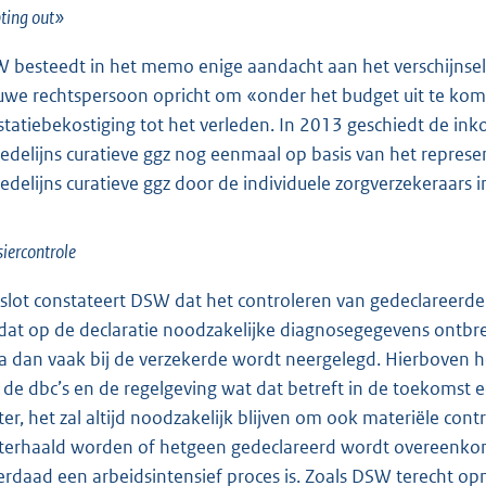
ting out»
 besteedt in het memo enige aandacht aan het verschijnsel v
uwe rechtspersoon opricht om «onder het budget uit te ko
statiebekostiging tot het verleden. In 2013 geschiedt de in
edelijns curatieve ggz nog eenmaal op basis van het represe
edelijns curatieve ggz door de individuele zorgverzekeraars
iercontrole
 slot constateert DSW dat het controleren van gedeclareerde 
at op de declaratie noodzakelijke diagnosegegevens ontbreke
a dan vaak bij de verzekerde wordt neergelegd. Hierboven he
 de dbc’s en de regelgeving wat dat betreft in de toekomst ee
ter, het zal altijd noodzakelijk blijven om ook materiële con
terhaald worden of hetgeen gedeclareerd wordt overeenkom
erdaad een arbeidsintensief proces is. Zoals DSW terecht opm