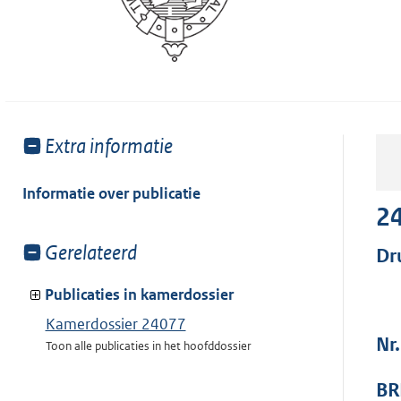
Toon
Extra informatie
meer
van:
Informatie over publicatie
2
Toon
Gerelateerd
Dr
meer
van:
Publicaties in kamerdossier
Kamerdossier 24077
Nr
Toon alle publicaties in het hoofddossier
BR