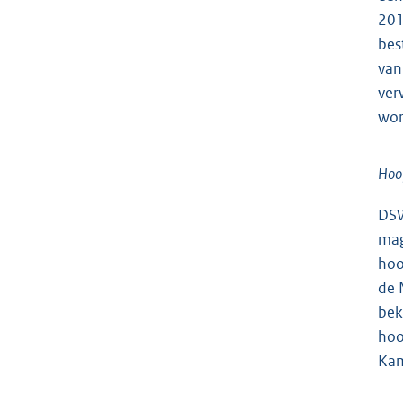
201
bes
van
ver
wor
Hoo
DSW
mag
hoo
de 
bek
hoo
Kam