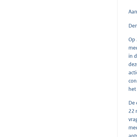
Aan
Den
Op 
med
in 
dez
act
con
het
De 
22 
vra
med
ant