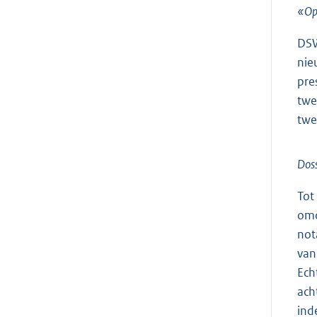
«Op
DSW
nie
pre
twe
twe
Doss
Tot
omd
not
van
Ech
ach
ind