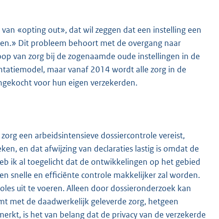
an «opting out», dat wil zeggen dat een instelling een
men.» Dit probleem behoort met de overgang naar
koop van zorg bij de zogenaamde oude instellingen in de
ntatiemodel, maar vanaf 2014 wordt alle zorg in de
 ingekocht voor hun eigen verzekerden.
zorg een arbeidsintensieve dossiercontrole vereist,
n, en dat afwijzing van declaraties lastig is omdat de
b ik al toegelicht dat de ontwikkelingen op het gebied
n snelle en efficiënte controle makkelijker zal worden.
troles uit te voeren. Alleen door dossieronderzoek kan
t met de daadwerkelijk geleverde zorg, hetgeen
erkt, is het van belang dat de privacy van de verzekerde