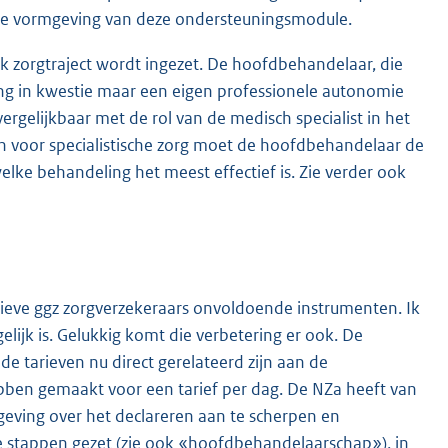
eze vormgeving van deze ondersteuningsmodule.
 zorgtraject wordt ingezet. De hoofdbehandelaar, die
ling in kwestie maar een eigen professionele autonomie
vergelijkbaar met de rol van de medisch specialist in het
jn voor specialistische zorg moet de hoofdbehandelaar de
welke behandeling het meest effectief is. Zie verder ook
tieve ggz zorgverzekeraars onvoldoende instrumenten. Ik
lijk is. Gelukkig komt die verbetering er ook. De
de tarieven nu direct gerelateerd zijn aan de
ebben gemaakt voor een tarief per dag. De NZa heeft van
geving over het declareren aan te scherpen en
e stappen gezet (zie ook «hoofdbehandelaarschap»), in