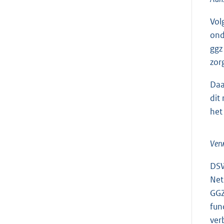
Vol
ond
ggz
zor
Daa
dit
het
Verw
DSW
Net
GGZ
fun
ver