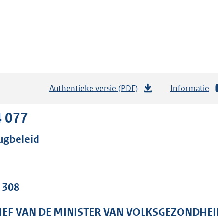
Authentieke versie (PDF)
b
Informatie
e
s
4 077
t
ugbeleid
a
n
d
s
. 308
g
r
IEF VAN DE MINISTER VAN VOLKSGEZONDHEI