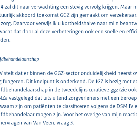
4 zal dit naar verwachting een stevig vervolg krijgen. Maar mi
tuurlijk akkoord toekomst GGZ zijn gemaakt om verzekeraars be
 zorg. Daarvoor verwijs ik u kortheidshalve naar mijn beant
wacht dat door al deze verbeteringen ook een snelle en effic
den.
fdbehandelaarschap
 stelt dat er binnen de GGZ-sector onduidelijkheid heerst o
 fungeren. Dit knelpunt is onderkend. De IGZ is bezig met 
fdbehandelaarschap in de tweedelijns curatieve ggz (zie oo
NZa vastgelegd dat uitsluitend zorgverleners met een beroep
waam zijn om patiënten te classificeren volgens de DSM IV en
fdbehandelaar mogen zijn. Voor het overige van mijn reacti
ervragen van Van Veen, vraag 3.