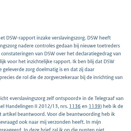
et DSW-rapport inzake verslavingszorg. DSW heeft
ingszorg nadere controles gedaan bij nieuwe toetreders
de constateringen van DSW over het declaratiegedrag van
ijk voor het inzichtelijke rapport. Ik ben blij dat DSW
de geleverde zorg doelmatig is en dat zij daar
ecies de rol die de zorgverzekeraar bij de inrichting van
cht «verslavingszorg zelf ontspoord» in de Telegraaf van
l Handelingen II 2012/13, nrs.
1136
en
1139
) heb ik de
t artikel beantwoord. Voor die beantwoording heb ik
vraagd ook naar mij verzonden heeft. In mijn
eageerd. In deze brief zal ik op die punten niet