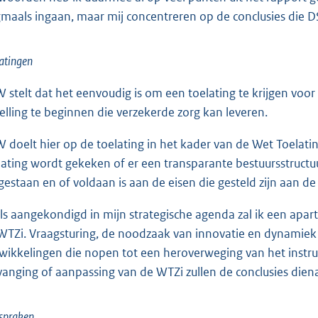
maals ingaan, maar mij concentreren op de conclusies die D
atingen
 stelt dat het eenvoudig is om een toelating te krijgen voo
telling te beginnen die verzekerde zorg kan leveren.
 doelt hier op de toelating in het kader van de Wet Toelating
lating wordt gekeken of er een transparante bestuursstructuu
gestaan en of voldaan is aan de eisen die gesteld zijn aan d
ls aangekondigd in mijn strategische agenda zal ik een apar
WTZi. Vraagsturing, de noodzaak van innovatie en dynamiek e
wikkelingen die nopen tot een heroverweging van het instrum
vanging of aanpassing van de WTZi zullen de conclusies di
spraken