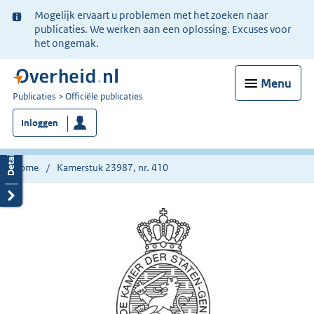
Ter
Mogelijk ervaart u problemen met het zoeken naar
informatie:
publicaties. We werken aan een oplossing. Excuses voor
het ongemak.
Menu
U
Publicaties
Officiële publicaties
bent
Inloggen
nu
hier:
Home
Kamerstuk 23987, nr. 410