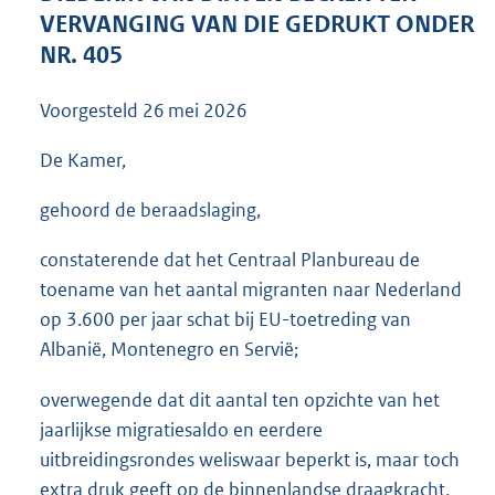
3
VERVANGING VAN DIE GEDRUKT ONDER
7
NR. 405
K
b
Voorgesteld
26 mei 2026
De Kamer,
gehoord de beraadslaging,
constaterende dat het Centraal Planbureau de
toename van het aantal migranten naar Nederland
op 3.600 per jaar schat bij EU-toetreding van
Albanië, Montenegro en Servië;
overwegende dat dit aantal ten opzichte van het
jaarlijkse migratiesaldo en eerdere
uitbreidingsrondes weliswaar beperkt is, maar toch
extra druk geeft op de binnenlandse draagkracht,