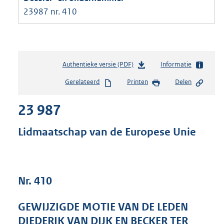
23987 nr. 410
Authentieke versie (PDF)
b
Informatie
e
Gerelateerd
Printen
Delen
s
t
23 987
a
n
d
Lidmaatschap van de Europese Unie
s
g
r
o
Nr. 410
o
t
t
GEWIJZIGDE MOTIE VAN DE LEDEN
e
DIEDERIK VAN DIJK EN BECKER TER
: