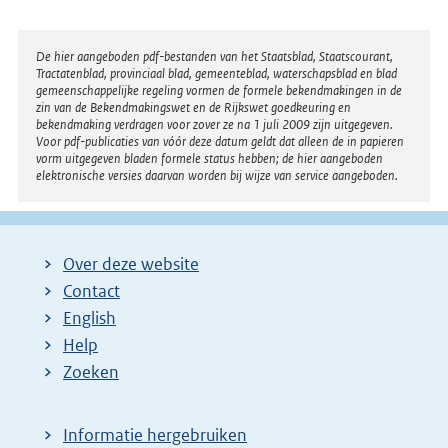
Disclaimer
De hier aangeboden pdf-bestanden van het Staatsblad, Staatscourant,
Tractatenblad, provinciaal blad, gemeenteblad, waterschapsblad en blad
gemeenschappelijke regeling vormen de formele bekendmakingen in de
zin van de Bekendmakingswet en de Rijkswet goedkeuring en
bekendmaking verdragen voor zover ze na 1 juli 2009 zijn uitgegeven.
Voor pdf-publicaties van vóór deze datum geldt dat alleen de in papieren
vorm uitgegeven bladen formele status hebben; de hier aangeboden
elektronische versies daarvan worden bij wijze van service aangeboden.
Over deze website
Contact
English
Help
Zoeken
Informatie hergebruiken