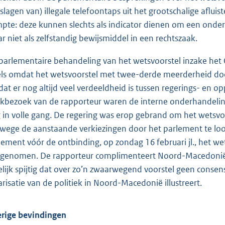
rslagen van) illegale telefoontaps uit het grootschalige af
pte: deze kunnen slechts als indicator dienen om een onder
r niet als zelfstandig bewijsmiddel in een rechtszaak.
parlementaire behandeling van het wetsvoorstel inzake het
ls omdat het wetsvoorstel met twee-derde meerderheid d
at er nog altijd veel verdeeldheid is tussen regerings- en o
kbezoek van de rapporteur waren de interne onderhandelingen
 in volle gang. De regering was erop gebrand om het wetsvo
wege de aanstaande verkiezingen door het parlement te loodse
lement vóór de ontbinding, op zondag 16 februari jl., het 
genomen. De rapporteur complimenteert Noord-Macedonië m
elijk spijtig dat over zo’n zwaarwegend voorstel geen cons
arisatie van de politiek in Noord-Macedonië illustreert.
rige bevindingen