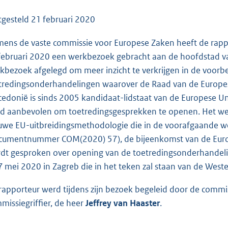
o
o
tgesteld
21 februari 2020
t
ens de vaste commissie voor Europese Zaken heeft de rappo
t
februari 2020 een werkbezoek gebracht aan de hoofdstad v
e
kbezoek afgelegd om meer inzicht te verkrijgen in de voor
:
tredingsonderhandelingen waarover de Raad van de Europese 
5
edonië is sinds 2005 kandidaat-lidstaat van de Europese U
2
d aanbevolen om toetredingsgesprekken te openen. Het we
K
uwe EU-uitbreidingsmethodologie die in de voorafgaande 
b
cumentnummer COM(2020) 57), de bijeenkomst van de Euro
dt gesproken over opening van de toetredingsonderhandel
7 mei 2020 in Zagreb die in het teken zal staan van de Weste
rapporteur werd tijdens zijn bezoek begeleid door de commis
missiegriffier, de heer
Jeffrey van Haaster
.