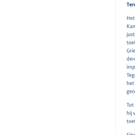
Ter
Het
Ka
jus
toe
Gri
der
imp
Teg
het
geo
Tot
hij
toe
Sin