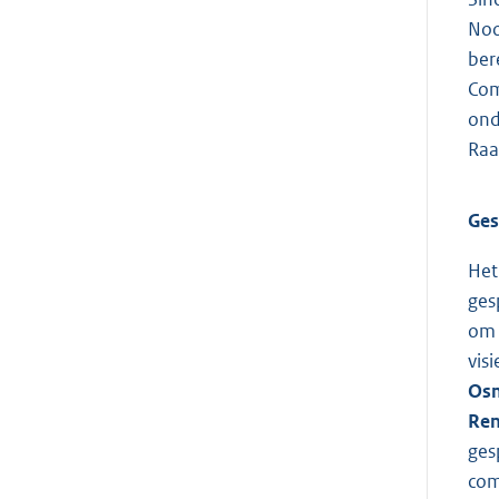
Noo
ber
Com
ond
Raa
Ges
Het
ges
om 
vis
Os
Ren
ges
com