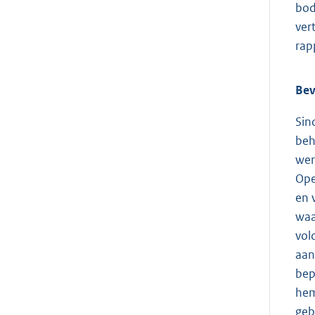
bod
ver
rap
Bev
Sin
beh
wer
Ope
en 
waa
vol
aan
bep
hem
geb