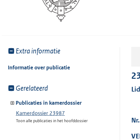
Toon
Extra informatie
meer
van:
Informatie over publicatie
2
Toon
Gerelateerd
Li
meer
van:
Publicaties in kamerdossier
Kamerdossier 23987
Nr
Toon alle publicaties in het hoofddossier
VE