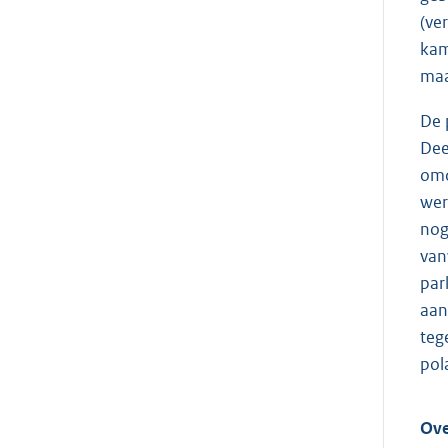
(ve
kam
maa
De 
Dee
omd
wer
nog
van
par
aan
teg
pol
Ove