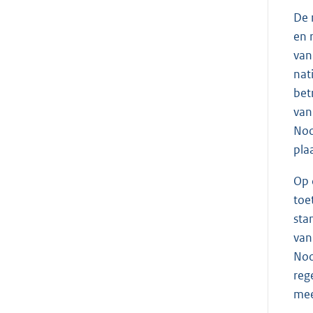
De 
en 
van
nat
bet
van
Noo
pla
Op 
toe
sta
van
Noo
reg
mee