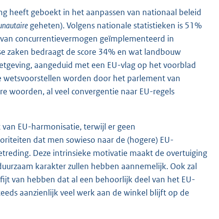
g heeft geboekt in het aanpassen van nationaal beleid
nautaire
geheten). Volgens nationale statistieken is 51%
ed van concurrentievermogen geïmplementeerd in
andse zaken bedraagt de score 34% en wat landbouw
tgeving, aangeduid met een EU-vlag op het voorblad
jke wetsvoorstellen worden door het parlement van
 woorden, al veel convergentie naar EU-regels
an EU-harmonisatie, terwijl er geen
riteiten dat men sowieso naar de (hogere) EU-
etre
ding. Deze intrinsieke motivatie maakt de overtuiging
duurzaam karakter zullen hebben aannemelijk. Ook zal
jt van hebben dat al een behoorlijk deel van het EU-
eds aanzienlijk veel werk aan de winkel blijft op de