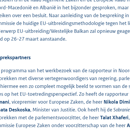
rd-Macedonië en Albanië in het bijzonder gesproken, maar 
eiken over een besluit. Naar aanleiding van de bespreking i
missie de huidige EU-uitbreidingsmethodologie tegen het l
erwerp EU-uitbreiding/Westelijke Balkan zal opnieuw geag
d op 26-27 maart aanstaande.
prekspartners
 programma van het werkbezoek van de rapporteur in Noor
prekken met diverse vertegenwoordigers van regering, parle
hiermee een zo compleet mogelijk beeld te vormen van de
ies op het EU-toetredingsperspectief. Zo heeft de rapporteu
mani
, vicepremier voor Europese Zaken, de heer
Nikola Dimi
ata Deskoska
, Minister van Justitie. Ook heeft hij de
Sobranie
prekken met de parlementsvoorzitter, de heer
Talat Xhaferi
missie Europese Zaken onder voorzitterschap van de heer
A