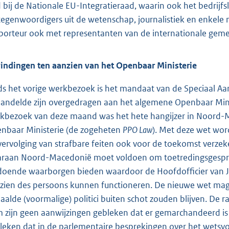
 bij de Nationale EU-Integratieraad, waarin ook het bedrijf
tegenwoordigers uit de wetenschap, journalistiek en enkele
porteur ook met representanten van de internationale geme
indingen ten aanzien van het Openbaar Ministerie
ds het vorige werkbezoek is het mandaat van de Speciaal Aa
andelde zijn overgedragen aan het algemene Openbaar Minis
kbezoek van deze maand was het hete hangijzer in Noord-
nbaar Ministerie (de zogeheten
PPO Law
). Met deze wet wor
vervolging van strafbare feiten ook voor de toekomst verzek
raan Noord-Macedonië moet voldoen om toetredingsgespre
doende waarborgen bieden waardoor de Hoofdofficier van Justi
zien des persoons kunnen functioneren. De nieuwe wet ma
aalde (voormalige) politici buiten schot zouden blijven. De r
 zijn geen aanwijzingen gebleken dat er gemarchandeerd is
leken dat in de parlementaire besprekingen over het wetsvo