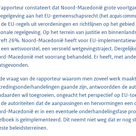
rapporteur constateert dat Noord-Macedonië grote voortgan
regelgeving aan het EU-gemeenschapsrecht (het
acquis commu
 de EU-regels uit verordeningen en richtlijnen op het gebi
ionale regelgeving. Op het terrein van justitie en binnenl
reft 26%. Noord-Macedonië heeft voor EU-implementatiewe
 een wetsvoorstel, een versneld wetgevingstraject. Dergeli
rd-Macedonië met voorrang behandeld. Er heeft, met andere
atsgevonden.
de vraag van de rapporteur waarom men zoveel werk maakt v
tredingsonderhandelingen gaande zijn, antwoordden de auto
ndaarden wil toegroeien, ongeacht het perspectief op EU-to
 de autoriteiten dat de aanpassingen en hervormingen een 
rd-Macedonië er in een eventuele onderhandelingsfase profi
elboek is geïmplementeerd. Dit neemt niet weg dat er nog ste
ste beleidsterreinen.