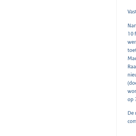
Vas
Nam
10 
wer
toe
Mac
Raa
nie
(do
wor
op 
De 
com