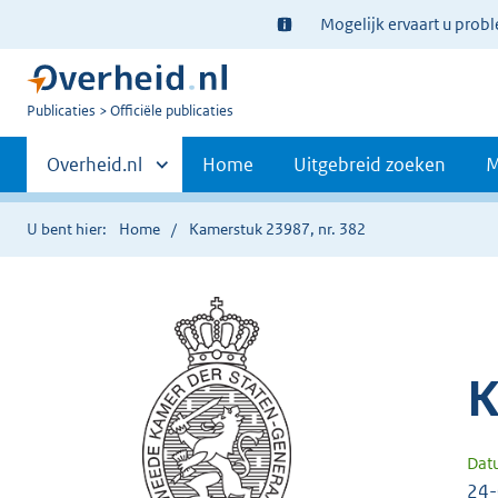
Ter
Mogelijk ervaart u prob
informatie:
U
Publicaties
Officiële publicaties
bent
Primaire
nu
Andere
Overheid.nl
Home
Uitgebreid zoeken
M
hier:
sites
navigatie
binnen
U bent hier:
Home
Kamerstuk 23987, nr. 382
K
Dat
24-