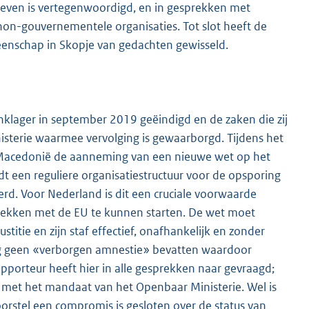
sleven is vertegenwoordigd, en in gesprekken met
 non-gouverne
mentele organisaties. Tot slot heeft de
enschap in Skopje van gedachten gewisseld.
nklager in september 2019 geëindigd en de zaken die zij
terie waarmee vervolging is gewaarborgd. Tijdens het
Macedonië de aanneming van een nieuwe wet op het
dt een reguliere organisatiestructuur voor de opsporing
erd. Voor Nederland is dit een cruciale voorwaarde
kken met de EU te kunnen starten. De wet moet
tie en zijn staf effectief, onafhankelijk en zonder
g geen «verborgen amnestie» bevatten waardoor
apporteur heeft hier in alle gesprekken naar gevraagd;
 met het mandaat van het Openbaar Ministerie. Wel is
orstel een compromis is gesloten over de status van