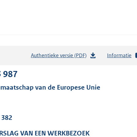
Authentieke versie (PDF)
b
Informatie
e
s
3 987
t
dmaatschap van de Europese Unie
a
n
d
s
. 382
g
r
RSLAG VAN EEN WERKBEZOEK