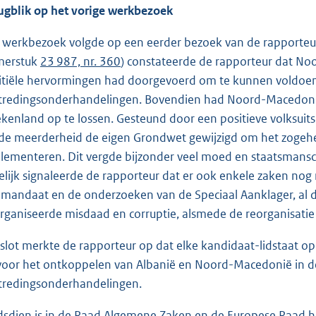
ugblik op het vorige werkbezoek
 werkbezoek volgde op een eerder bezoek van de rapporteur 
merstuk
23 987, nr. 360
) constateerde de rapporteur dat Noo
titiële hervormingen had doorgevoerd om te kunnen voldoen 
tredingsonderhandelingen. Bovendien had Noord-Macedoni
ekenland op te lossen. Gesteund door een positieve volksui
de meerderheid de eigen Grondwet gewijzigd om het zogeh
lementeren. Dit vergde bijzonder veel moed en staatsmansc
elijk signaleerde de rapporteur dat er ook enkele zaken nog
 mandaat en de onderzoeken van de Speciaal Aanklager, al d
rganiseerde misdaad en corruptie, alsmede de reorganisatie 
 slot merkte de rapporteur op dat elke kandidaat-lidstaat o
 voor het ontkoppelen van Albanië en Noord-Macedonië in de
tredingsonderhandelingen.
dsdien is in de Raad Algemene Zaken en de Europese Raad he