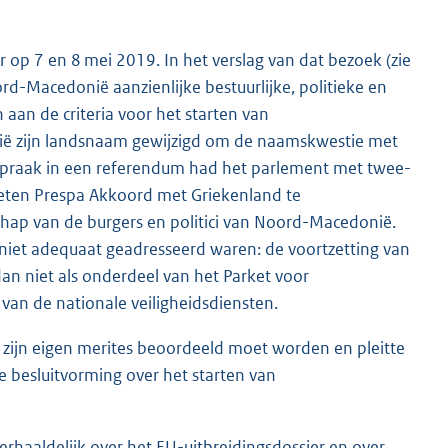
op 7 en 8 mei 2019. In het verslag van dat bezoek (zie
rd-Macedonië aanzienlijke bestuurlijke, politieke en
aan de criteria voor het starten van
ë zijn landsnaam gewijzigd om de naamskwestie met
tspraak in een referendum had het parlement met twee-
eten Prespa Akkoord met Griekenland te
hap van de burgers en politici van Noord-Macedonië.
 niet adequaat geadresseerd waren: de voortzetting van
an niet als onderdeel van het Parket voor
van de nationale veiligheidsdiensten.
p zijn eigen merites beoordeeld moet worden en pleitte
 besluitvorming over het starten van
rhaaldelijk over het EU-uitbreidingsdossier en over