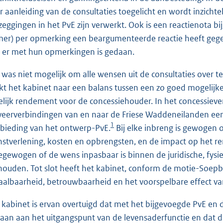
r aanleiding van de consultaties toegelicht en wordt inzic
zeggingen in het PvE zijn verwerkt. Ook is een reactienota 
er) per opmerking een beargumenteerde reactie heeft gege
 er met hun opmerkingen is gedaan.
 was niet mogelijk om alle wensen uit de consultaties over te
kt het kabinet naar een balans tussen een zo goed mogelijke
elijk rendement voor de concessiehouder. In het concessiever
veerverbindingen van en naar de Friese Waddeneilanden een l
1
bieding van het ontwerp-PvE.
Bij elke inbreng is gewogen
nstverlening, kosten en opbrengsten, en de impact op het r
gewogen of de wens inpasbaar is binnen de juridische, fysiek
houden. Tot slot heeft het kabinet, conform de motie-Soepb
aalbaarheid, betrouwbaarheid en het voorspelbare effect va
 kabinet is ervan overtuigd dat met het bijgevoegde PvE e
aan aan het uitgangspunt van de levensaderfunctie en dat d