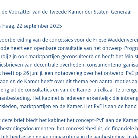
o
o
 de Voorzitter van de Tweede Kamer der Staten-Generaal
t
 Haag, 22 september 2025
t
e
voorbereiding van de concessies voor de Friese Waddenveren
:
iode heeft een openbare consultatie van het ontwerp-Prog
6
rbij zijn ook marktpartijen geconsulteerd en heeft het Minist
3
iesbrieven van decentrale overheden, consumentenorganisat
K
 heeft op 26 juni jl. een notaoverleg over het ontwerp-PvE 
b
aan en de Kamer heeft over dit thema een aantal moties a
reng uit de consultaties en van de Kamer bij elkaar te bren
aanbesteding. Het kabinet is iedereen erkentelijk die inbre
dsleden, marktpartijen en de Kamer. Het PvE is aan de hand
 deze brief biedt het kabinet het concept-PvE aan de Kame
bestedingsdocumenten: het concessiebesluit, de financiële b
chiktheidseisen en gunningscriteria in de aanbesteding. In 