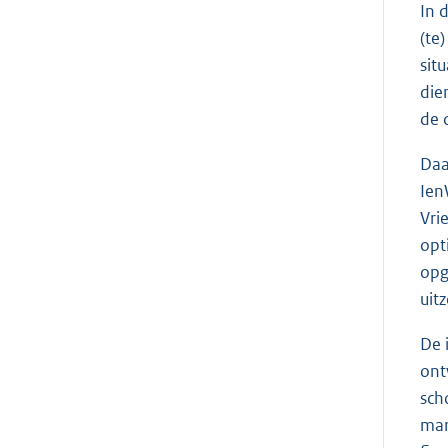
In 
(te
sit
die
de 
Daa
Ien
Vri
opt
opg
uit
De 
ont
sch
mar