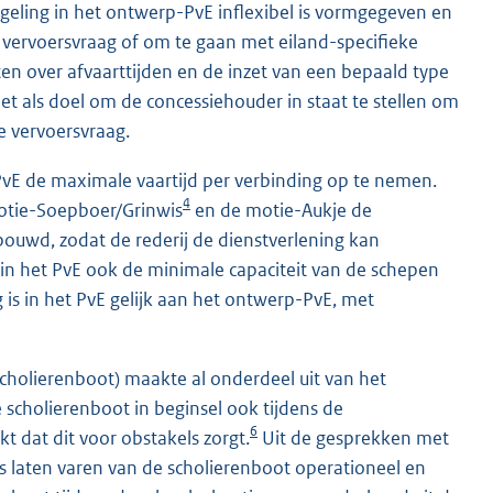
egeling in het ontwerp-PvE inflexibel is vormgegeven en
vervoersvraag of om te gaan met eiland-specifieke
ften over afvaarttijden en de inzet van een bepaald type
met als doel om de concessiehouder in staat te stellen om
e vervoersvraag.
E de maximale vaartijd per verbinding op te nemen.
4
motie-Soepboer/Grinwis
en de motie-Aukje de
gebouwd, zodat de rederij de dienstverlening kan
in het PvE ook de minimale capaciteit van de schepen
is in het PvE gelijk aan het ontwerp-PvE, met
 scholierenboot) maakte al onderdeel uit van het
 scholierenboot in beginsel ook tijdens de
6
kt dat dit voor obstakels zorgt.
Uit de gesprekken met
es laten varen van de scholierenboot operationeel en