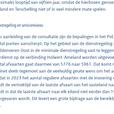
ximale) looptijd van vijftien jaar, omdat de hierboven gen
eland en Terschelling niet of in veel mindere mate spelen.
stregeling en serviceniveau
r aanleiding van de consultatie zijn de bepalingen in het Pv
tal punten aanscherpt. Op het gebied van de dienstregeling
denveren Oost in de minimale dienstregeling vast te leggen 
rdienst op de verbinding Holwert-Ameland worden uitgevo
tal afvaarten gaat daarmee van 5776 naar 5961. Dat komt n
inet deels tegemoet aan de veelvuldig geuite wens om het a
at in 2023 het aantal reguliere afvaarten met de invoering v
dt de vertrektijd van de laatste afvaart van het vasteland na
dt in dat de laatste afvaart naar elk eiland niet eerder dan 
rgevaren wordt. Dit levert een grote bijdrage aan de bereik
.