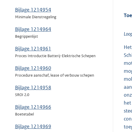
Bijlage 1214954
Toe
Minimale Dienstregeling
Bijlage 1214964
Loop
Begrippenlijst
Het
Bijlage 1214961
Sch
Proces Introductie Batterij-Elektrische Schepen
mot
Bijlage 1214960
mog
Procedure aanschaf, lease of verbouw schepen
mob
aan
Bijlage 1214958
onz
SROI 2.0
het
Bijlage 1214966
ste
Boetetabel
con
Bijlage 1214969
toe