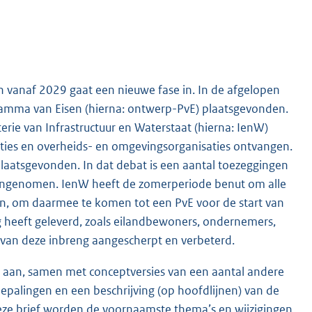
 vanaf 2029 gaat een nieuwe fase in. In de afgelopen
ramma van Eisen (hierna: ontwerp-PvE) plaatsgevonden.
erie van Infrastructuur en Waterstaat (hierna: IenW)
ies en overheids- en omgevingsorganisaties ontvangen.
plaatsgevonden. In dat debat is een aantal toezeggingen
angenomen. IenW heeft de zomerperiode benut om alle
gen, om daarmee te komen tot een PvE voor de start van
ng heeft geleverd, zoals eilandbewoners, ondernemers,
 van deze inbreng aangescherpt en verbeterd.
r aan, samen met conceptversies van een aantal andere
epalingen en een beschrijving (op hoofdlijnen) van de
deze brief worden de voornaamste thema’s en wijzigingen