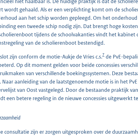
ancieel niet haalbaar is. De huidige praktijk is dat de schol
rt wordt gehaald. Als er een verplichting komt om de scholie
erhoud aan het schip worden gepleegd. Om het onderhoud toc
binding een tweede schip nodig zijn. Dat brengt hoge koste
scholierenboot tijdens de schoolvakanties vindt het kabinet d
nstregeling van de scholierenboot bestendigd.
7
 slot zijn conform de motie-Aukje de Vries c.s.
de PvE-bepali
beterd. Op dit moment gelden voor beide concessies verschi
ruikmaken van verschillende boekingssystemen. Deze best
. Naar aanleiding van de laatstgenoemde motie is in het PvE
ervelijst van Oost vastgelegd. Door de bestaande praktijk v
dt een betere regeling in de nieuwe concessies uitgewerkt te
rzaamheid
de consultatie zijn er zorgen uitgesproken over de duurzaa