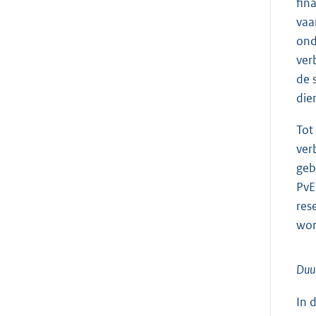
fin
vaa
ond
ver
de 
die
Tot
ver
geb
PvE
res
wor
Duu
In 