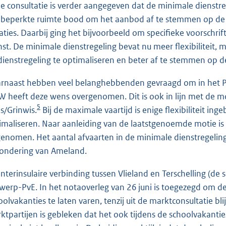
de consultatie is verder aangegeven dat de minimale dienstr
) beperkte ruimte bood om het aanbod af te stemmen op de 
uaties. Daarbij ging het bijvoorbeeld om specifieke voorschri
nst. De minimale dienstregeling bevat nu meer flexibiliteit, 
dienstregeling te optimaliseren en beter af te stemmen op d
rnaast hebben veel belanghebbenden gevraagd om in het Pv
W heeft deze wens overgenomen. Dit is ook in lijn met de 
5
es/Grinwis.
Bij de maximale vaartijd is enige flexibiliteit in
imaliseren. Naar aanleiding van de laatstgenoemde motie is 
enomen. Het aantal afvaarten in de minimale dienstregeling 
zondering van Ameland.
interinsulaire verbinding tussen Vlieland en Terschelling (de
werp-PvE. In het notaoverleg van 26 juni is toegezegd om de
oolvakanties te laten varen, tenzij uit de marktconsultatie blij
ktpartijen is gebleken dat het ook tijdens de schoolvakanti