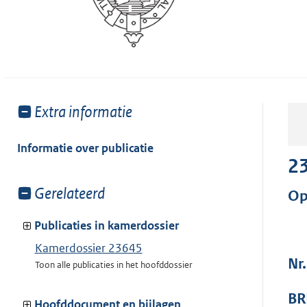
Toon
Extra informatie
meer
van:
Informatie over publicatie
2
Toon
Gerelateerd
Op
meer
van:
Publicaties in kamerdossier
Kamerdossier 23645
Nr
Toon alle publicaties in het hoofddossier
BR
Hoofddocument en bijlagen