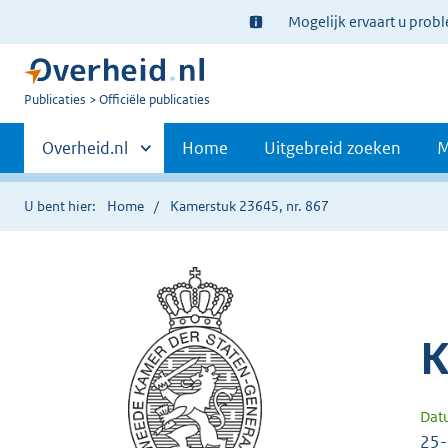
Ter
Mogelijk ervaart u prob
informatie:
U
Publicaties
Officiële publicaties
bent
Primaire
nu
Andere
Overheid.nl
Home
Uitgebreid zoeken
M
hier:
sites
navigatie
binnen
U bent hier:
Home
Kamerstuk 23645, nr. 867
K
Dat
25-