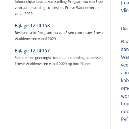
Inhoudelijke keuzes vaststelling Programma van Eisen
(ma
voor aanbesteding concessies Friese Waddenveren
Vli
vanaf 2029
Bijlage 1214968
Dien
Beslisnota bij Programma van Eisen concessies Friese
Waddenveren vanaf 2029
Naa
aan
Bijlage 1214967
Wad
Selectie- en gunningscriteria aanbesteding concessies
Friese Waddenveren vanaf 2029 op hoofdlijnen
vee
aan
kab
omd
wor
hou
doo
PvE