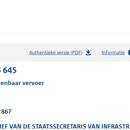
Authentieke versie (PDF)
b
Informatie
e
s
3 645
t
enbaar vervoer
a
n
d
s
. 867
g
r
IEF VAN DE STAATSSECRETARIS VAN INFRAS