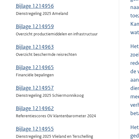
Bijlage 1214956
naa
Dienstregeling 2025 Ameland
toe
Kam
Bijlage 1214959
wat
Overzicht productiemiddelen en infrastructuur
Het
Bijlage 1214963
zoe
Overzicht beschermde reisrechten
red
Bijlage 1214965
de 
Financiële bepalingen
aan
Bijlage 1214957
die
Dienstregeling 2025 Schiermonnikoog
mee
ver
Bijlage 1214962
bet
Referentiescores OV klantenbarometer 2024
Het
Bijlage 1214955
ged
Dienstregeling 2025 Vlieland en Terschelling