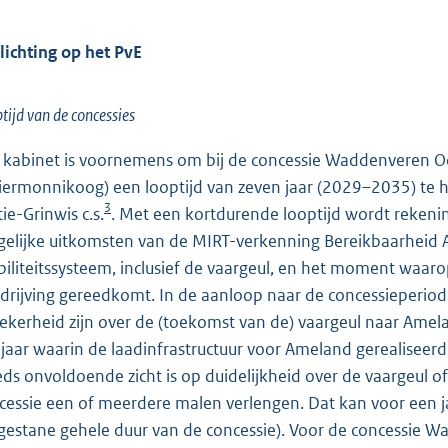
lichting op het PvE
tijd van de concessies
 kabinet is voornemens om bij de concessie Waddenveren O
iermonnikoog) een looptijd van zeven jaar (2029–2035) te h
3
ie-Grinwis c.s.
. Met een kortdurende looptijd wordt reken
elijke uitkomsten van de MIRT-verkenning Bereikbaarheid 
iliteitssysteem, inclusief de vaargeul, en het moment waarop
drijving gereedkomt. In de aanloop naar de concessieperiod
ekerheid zijn over de (toekomst van de) vaargeul naar Ameland
 jaar waarin de laadinfrastructuur voor Ameland gerealiseerd z
eds onvoldoende zicht is op duidelijkheid over de vaargeul of
cessie een of meerdere malen verlengen. Dat kan voor een jaa
gestane gehele duur van de concessie). Voor de concessie 