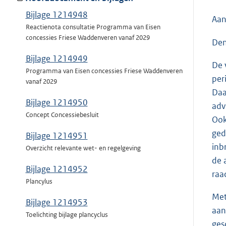
Bijlage 1214948
Aan
Reactienota consultatie Programma van Eisen
concessies Friese Waddenveren vanaf 2029
Den
Bijlage 1214949
De 
Programma van Eisen concessies Friese Waddenveren
per
vanaf 2029
Daa
Bijlage 1214950
adv
Concept Concessiebesluit
Ook
ged
Bijlage 1214951
inb
Overzicht relevante wet- en regelgeving
de 
Bijlage 1214952
raa
Plancylus
Met
Bijlage 1214953
aan
Toelichting bijlage plancyclus
ges