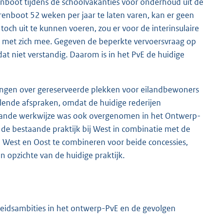
ierenboot tijdens de schoolvakanties voor onderhoud uit de
renboot 52 weken per jaar te laten varen, kan er geen
h uit te kunnen voeren, zou er voor de interinsulaire
n met zich mee. Gegeven de beperkte vervoersvraag op
at niet verstandig. Daarom is in het PvE de huidige
ngen over gereserveerde plekken voor eilandbewoners
llende afspraken, omdat de huidige rederijen
aande werkwijze was ook overgenomen in het Ontwerp-
 de bestaande praktijk bij West in combinatie met de
an West en Oost te combineren voor beide concessies,
n opzichte van de huidige praktijk.
mheidsambities in het ontwerp-PvE en de gevolgen