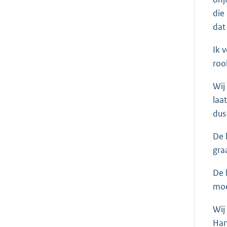
die
dat
Ik 
roo
Wij
laa
dus
De 
gra
De 
moe
Wij
Han