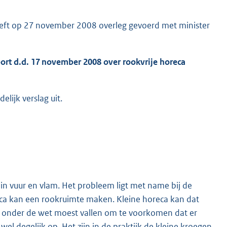
ft op 27 november 2008 overleg gevoerd met minister
ort d.d. 17 november 2008 over rookvrije horeca
lijk verslag uit.
 in vuur en vlam. Het probleem ligt met name bij de
oreca kan een rookruimte maken. Kleine horeca kan dat
jds onder de wet moest vallen om te voorkomen dat er
wel degelijk op. Het zijn in de praktijk de kleine kroegen