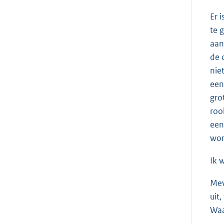
Er 
te 
aan
de 
nie
een
gro
roo
een
wor
Ik 
Me
uit
Waa