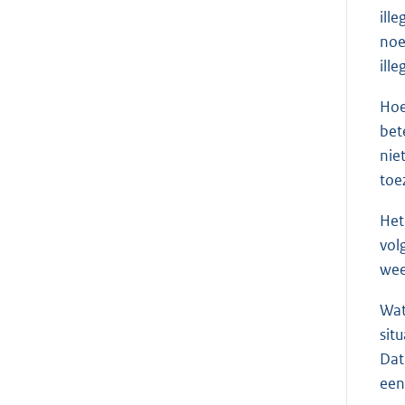
ill
noe
ill
Hoe
bet
nie
toe
Het
vol
wee
Wat
sit
Dat
een