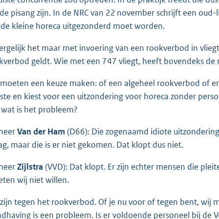
 de pisang zijn. In de NRC van 22 november schrijft een oud-l
 de kleine horeca uitgezonderd moet worden.
vergelijk het maar met invoering van een rookverbod in vlieg
kverbod geldt. Wie met een 747 vliegt, heeft bovendeks de 
 moeten een keuze maken: of een algeheel rookverbod of er 
tste en kiest voor een uitzondering voor horeca zonder person
 wat is het probleem?
heer
Van der Ham
(D66): Die zogenaamd idiote uitzondering 
ag, maar die is er niet gekomen. Dat klopt dus niet.
heer
Zijlstra
(VVD): Dat klopt. Er zijn echter mensen die plei
ten wij niet willen.
 zijn tegen het rookverbod. Of je nu voor of tegen bent, wij
dhaving is een probleem. Is er voldoende personeel bij de 