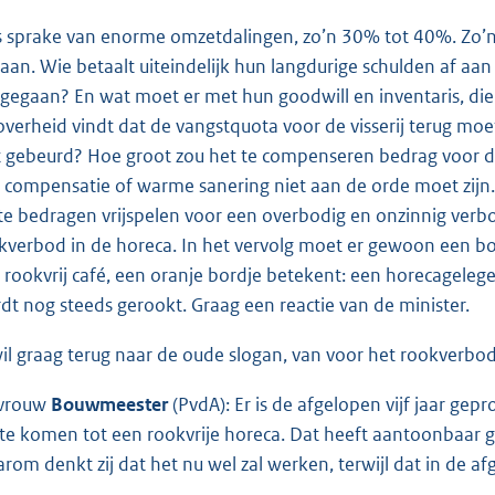
is sprake van enorme omzetdalingen, zo’n 30% tot 40%. Zo’
gaan. Wie betaalt uiteindelijk hun langdurige schulden af aan d
gegaan? En wat moet er met hun goodwill en inventaris, d
overheid vindt dat de vangstquota voor de visserij terug moe
t gebeurd? Hoe groot zou het te compenseren bedrag voor de 
 compensatie of warme sanering niet aan de orde moet zijn.
te bedragen vrijspelen voor een overbodig en onzinnig verbo
kverbod in de horeca. In het vervolg moet er gewoon een b
 rookvrij café, een oranje bordje betekent: een horecagele
dt nog steeds gerookt. Graag een reactie van de minister.
wil graag terug naar de oude slogan, van voor het rookverbo
vrouw
Bouwmeester
(PvdA): Er is de afgelopen vijf jaar g
, te komen tot een rookvrije horeca. Dat heeft aantoonbaar
rom denkt zij dat het nu wel zal werken, terwijl dat in de afge