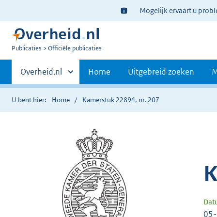
Ter
Mogelijk ervaart u prob
informatie:
U
Publicaties
Officiële publicaties
bent
Primaire
nu
Andere
Overheid.nl
Home
Uitgebreid zoeken
M
hier:
sites
navigatie
binnen
U bent hier:
Home
Kamerstuk 22894, nr. 207
K
Dat
05