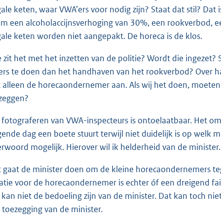
egale keten, waar VWA’ers voor nodig zijn? Staat dat stil? Dat i
m een alcoholaccijnsverhoging van 30%, een rookverbod, ee
egale keten worden niet aangepakt. De horeca is de klos.
 zit het met het inzetten van de politie? Wordt die ingezet? S
ers te doen dan het handhaven van het rookverbod? Over ha
t alleen de horecaondernemer aan. Als wij het doen, moeten 
zeggen?
 fotograferen van VWA-inspecteurs is ontoelaatbaar. Het o
gende dag een boete stuurt terwijl niet duidelijk is op welk
rwoord mogelijk. Hierover wil ik helderheid van de minister. 
 gaat de minister doen om de kleine horecaondernemers te
uatie voor de horecaondernemer is echter óf een dreigend fai
 kan niet de bedoeling zijn van de minister. Dat kan toch nie
 toezegging van de minister.