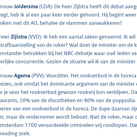
vrouw
Joldersma
(CDA): De heer Zijlstra heeft dit debat aang
zegt, heb ik al een paar keer eerder gehoord. Hij begint weer
eiken met dit AO, behalve de vlammen aanwakkeren?
heer
Zijlstra
(VVD): Ik heb een aantal zaken genoemd. Ik wil d
strafbaarstelling van de roker? Wat doet de minister om de
enstander betrokken bij het NRC-debatje waar oud-leden van
erlijke concurrentie. Gezien de situatie wil ik van de ministe
vrouw
Agema
(PVV): Voorzitter. Het rookverbod in de horeca i
ezen, ook omdat het dominante argument van de minister on
r je voor het rookverbod gewoon rookvrij kon verblijven. Da
taurants, 20% van de discotheken en 80% van de poppodia. W
oeren van een rookverbod in de horeca. De dupe daarvan zij
er, maar de ondernemer wordt beboet. Niet de roker, maar d
Amsterdam 1700 veroordeelde criminelen vrij rondlopen. Die ho
houding zoek.