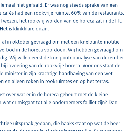
helemaal niet gefaald. Er was nog steeds sprake van een
de cafés had een rookvrije ruimte, 60% van de restaurants,
ezen, het rookvrij worden van de horeca zat in de lift.
et is klinkklare onzin.
er al in oktober gevraagd om met een knelpuntennotitie
okverbod in de horeca voordoen. Wij hebben gevraagd om
dig. Wij willen eerst de knelpuntenanalyse van december
ij invoering van de rookvrije horeca. Voor ons staat de
 de minister in zijn krachtige handhaving van een wet
en en alleen roken in rookruimtes en op het terras.
t over wat er in de horeca gebeurt met de kleine
wat er misgaat tot alle ondernemers failliet zijn? Dan
htige uitspraak gedaan, die haaks staat op wat de heer