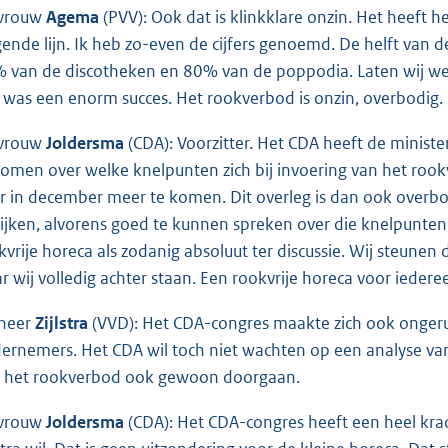
vrouw
Agema
(PVV): Ook dat is klinkklare onzin. Het heeft 
jgende lijn. Ik heb zo-even de cijfers genoemd. De helft van 
 van de discotheken en 80% van de poppodia. Laten wij wel w
 was een enorm succes. Het rookverbod is onzin, overbodig. H
vrouw
Joldersma
(CDA): Voorzitter. Het CDA heeft de minist
komen over welke knelpunten zich bij invoering van het ro
r in december meer te komen. Dit overleg is dan ook overbo
ijken, alvorens goed te kunnen spreken over die knelpunten b
kvrije horeca als zodanig absoluut ter discussie. Wij steunen
r wij volledig achter staan. Een rookvrije horeca voor iedere
heer
Zijlstra
(VVD): Het CDA-congres maakte zich ook ongerus
ernemers. Het CDA wil toch niet wachten op een analyse van 
 het rookverbod ook gewoon doorgaan.
vrouw
Joldersma
(CDA): Het CDA-congres heeft een heel krac