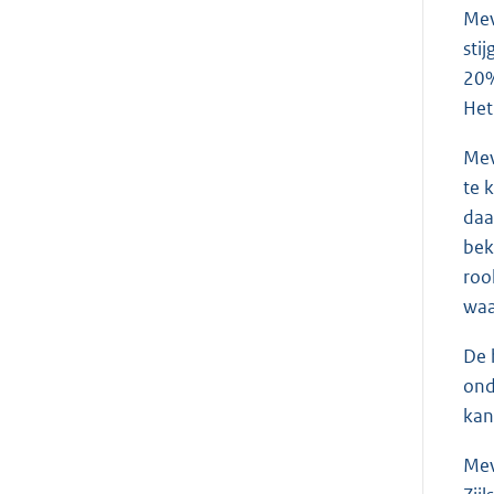
Me
sti
20%
Het
Me
te 
daa
bek
roo
waa
De 
ond
kan
Me