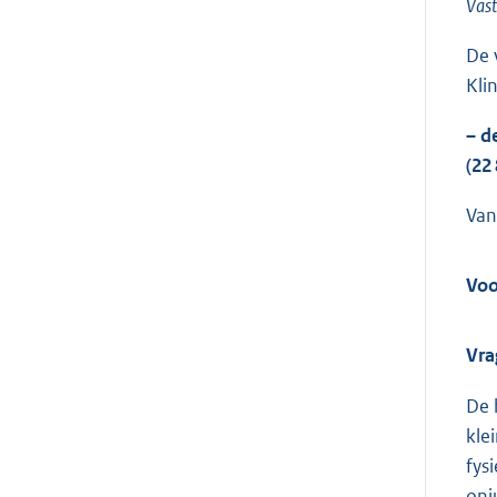
Vas
De 
Kli
– d
(22 
Van
Voo
Vra
De 
kle
fys
onj