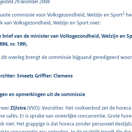
o
tgesteld 29 december 2008
o
1
vaste commissie voor Volksgezondheid, Welzijn en Sport
hee
t
nk van Volksgezondheid, Welzijn en Sport over:
t
e
e brief van de minister van Volksgezondheid, Welzijn en Sp
:
894, nr. 199).
6
2
 dit overleg brengt de commissie bijgaand geredigeerd woorde
K
b
rzitter: Smeets Griffier: Clemens
gen en opmerkingen uit de commissie
heer
Zijlstra
(VVD): Voorzitter. Het rookverbod zet de horeca
ine cafés. Er is sprake van oneerlijke concurrentie. Grote h
iek niet. Het grappige is dat horeca zonder personeel desti
uiste concurrentie zou optreden. In de praktijk treedt die dus 