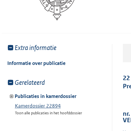
Toon
Extra informatie
meer
van:
Informatie over publicatie
22
Toon
Gerelateerd
Pr
meer
van:
Publicaties in kamerdossier
Kamerdossier 22894
nr
Toon alle publicaties in het hoofddossier
VE