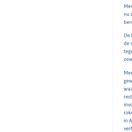
Me
nu 
ber
De 
de 
teg
one
Me
gew
waa
res
inv
rok
in 
ver