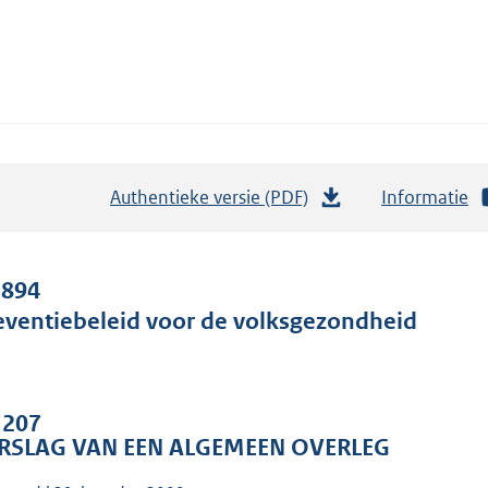
Authentieke versie (PDF)
b
Informatie
e
s
t
 894
a
eventiebeleid voor de volksgezondheid
n
d
s
. 207
g
RSLAG VAN EEN ALGEMEEN OVERLEG
r