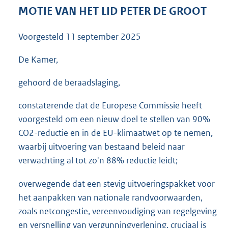
3
MOTIE VAN HET LID PETER DE GROOT
6
K
Voorgesteld
11 september 2025
b
De Kamer,
gehoord de beraadslaging,
constaterende dat de Europese Commissie heeft
voorgesteld om een nieuw doel te stellen van 90%
CO2-reductie en in de EU-klimaatwet op te nemen,
waarbij uitvoering van bestaand beleid naar
verwachting al tot zo'n 88% reductie leidt;
overwegende dat een stevig uitvoeringspakket voor
het aanpakken van nationale randvoorwaarden,
zoals netcongestie, vereenvoudiging van regelgeving
en versnelling van vergunningverlening, cruciaal is