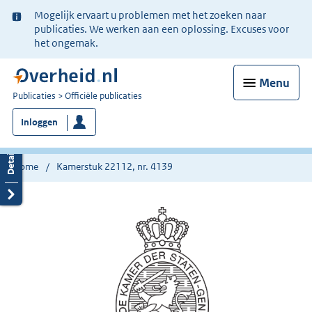
Ter
Mogelijk ervaart u problemen met het zoeken naar
informatie:
publicaties. We werken aan een oplossing. Excuses voor
het ongemak.
Menu
U
Publicaties
Officiële publicaties
bent
Inloggen
nu
hier:
Home
Kamerstuk 22112, nr. 4139