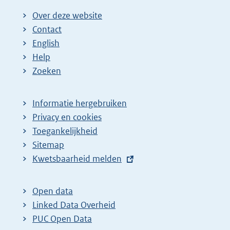
Over deze website
Contact
English
Help
Zoeken
Informatie hergebruiken
Privacy en cookies
Toegankelijkheid
Sitemap
E
Kwetsbaarheid melden
x
t
Open data
e
Linked Data Overheid
r
PUC Open Data
n