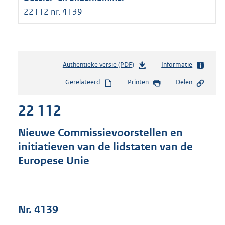
22112 nr. 4139
Authentieke versie (PDF)
b
Informatie
e
Gerelateerd
Printen
Delen
s
t
22 112
a
n
d
Nieuwe Commissievoorstellen en
s
initiatieven van de lidstaten van de
g
Europese Unie
r
o
o
t
t
Nr. 4139
e
: