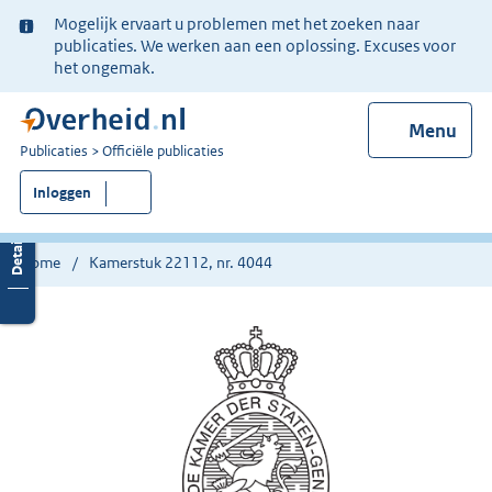
Ter
Mogelijk ervaart u problemen met het zoeken naar
informatie:
publicaties. We werken aan een oplossing. Excuses voor
het ongemak.
Menu
U
Publicaties
Officiële publicaties
bent
Inloggen
nu
hier:
Home
Kamerstuk 22112, nr. 4044