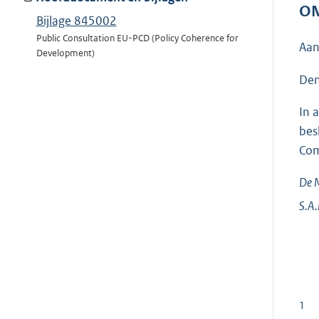
ON
Bijlage 845002
Public Consultation EU-PCD (Policy Coherence for
Aan
Development)
Den
In 
bes
Com
De M
S.A
1