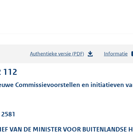
Authentieke versie (PDF)
b
Informatie
e
s
2 112
t
euwe Commissievoorstellen en initiatieven va
a
n
d
s
. 2581
g
r
IEF VAN DE MINISTER VOOR BUITENLANDSE 