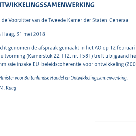
o
TWIKKELINGSSAMENWERKING
o
t
 de Voorzitter van de Tweede Kamer der Staten-Generaal
t
e
 Haag, 31 mei 2018
:
acht genomen de afspraak gemaakt in het AO op 12 februari
3
luitvorming (Kamerstuk
22 112, nr. 1581
) treft u bijgaand 
6
missie inzake EU-beleidscoherentie voor ontwikkeling (20
K
b
inister voor Buitenlandse Handel en Ontwikkelingssamenwerking,
.M.
Kaag