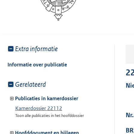
Toon
Extra informatie
meer
van:
Informatie over publicatie
2
Toon
Gerelateerd
Ni
meer
van:
Publicaties in kamerdossier
Kamerdossier 22112
Nr
Toon alle publicaties in het hoofddossier
BR
Hoofddocument en bijlagen