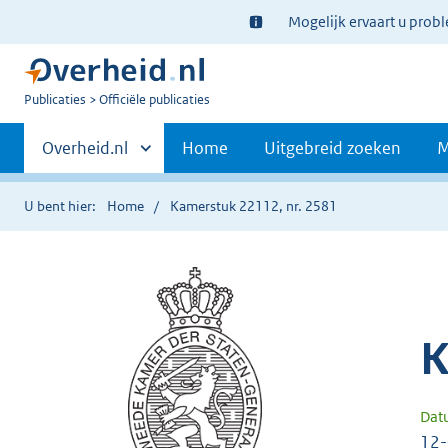
Ter
Mogelijk ervaart u prob
informatie:
U
Publicaties
Officiële publicaties
bent
Primaire
nu
Andere
Overheid.nl
Home
Uitgebreid zoeken
M
hier:
sites
navigatie
binnen
U bent hier:
Home
Kamerstuk 22112, nr. 2581
K
Dat
12-