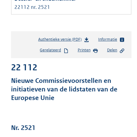
22112 nr. 2521
Authentieke versie (PDF)
b
Informatie
e
Gerelateerd
Printen
Delen
s
t
22 112
a
n
d
Nieuwe Commissievoorstellen en
s
initiatieven van de lidstaten van de
g
Europese Unie
r
o
o
t
t
Nr. 2521
e
: