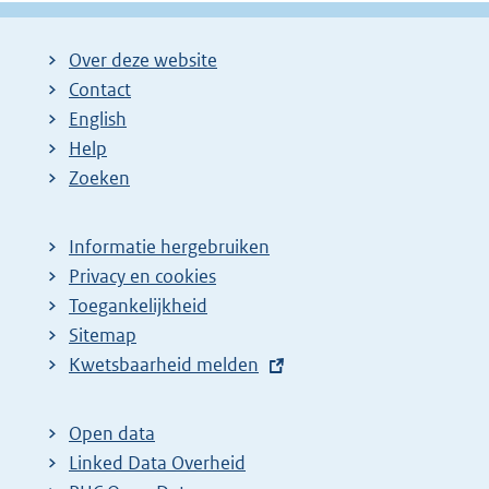
k
:
Over deze website
Contact
English
Help
Zoeken
Informatie hergebruiken
Privacy en cookies
Toegankelijkheid
Sitemap
E
Kwetsbaarheid melden
x
t
Open data
e
Linked Data Overheid
r