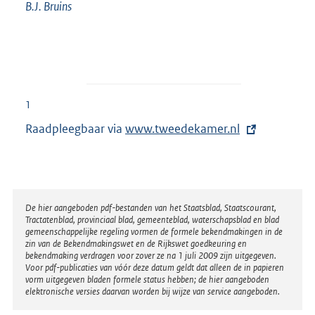
B.J.
Bruins
1
Raadpleegbaar via
E
www.tweedekamer.nl
x
t
e
r
Disclaimer
De hier aangeboden pdf-bestanden van het Staatsblad, Staatscourant,
Tractatenblad, provinciaal blad, gemeenteblad, waterschapsblad en blad
n
gemeenschappelijke regeling vormen de formele bekendmakingen in de
e
zin van de Bekendmakingswet en de Rijkswet goedkeuring en
bekendmaking verdragen voor zover ze na 1 juli 2009 zijn uitgegeven.
l
Voor pdf-publicaties van vóór deze datum geldt dat alleen de in papieren
i
vorm uitgegeven bladen formele status hebben; de hier aangeboden
elektronische versies daarvan worden bij wijze van service aangeboden.
n