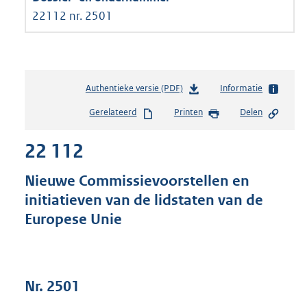
22112 nr. 2501
Authentieke versie (PDF)
b
Informatie
e
Gerelateerd
Printen
Delen
s
t
22 112
a
n
d
Nieuwe Commissievoorstellen en
s
initiatieven van de lidstaten van de
g
Europese Unie
r
o
o
t
t
Nr. 2501
e
: