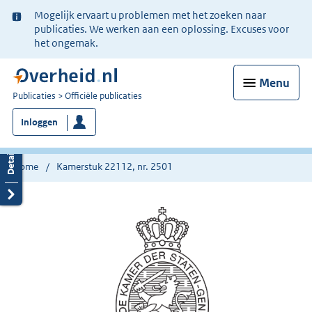
Ter
Mogelijk ervaart u problemen met het zoeken naar
informatie:
publicaties. We werken aan een oplossing. Excuses voor
het ongemak.
Menu
U
Publicaties
Officiële publicaties
bent
Inloggen
nu
hier:
Home
Kamerstuk 22112, nr. 2501