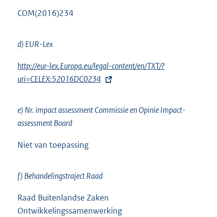
COM(2016)234
d) EUR-Lex
E
http://eur-lex.Europa.eu/legal-content/en/TXT/?
x
uri=CELEX:52016DC0234
t
e
e) Nr. impact assessment Commissie en Opinie Impact-
r
assessment Board
n
e
Niet van toepassing
l
i
f) Behandelingstraject Raad
n
k
Raad Buitenlandse Zaken
:
Ontwikkelingssamenwerking