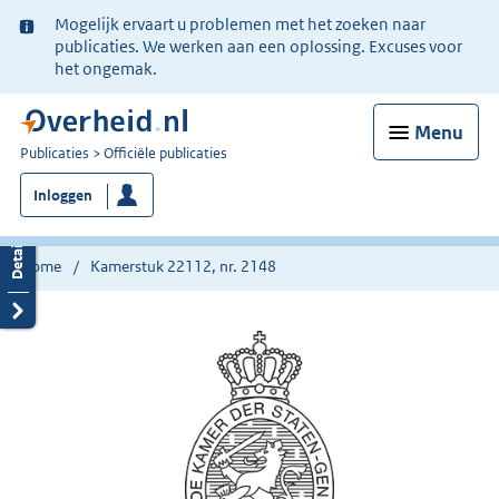
Ter
Mogelijk ervaart u problemen met het zoeken naar
informatie:
publicaties. We werken aan een oplossing. Excuses voor
het ongemak.
Menu
U
Publicaties
Officiële publicaties
bent
Inloggen
nu
hier:
Home
Kamerstuk 22112, nr. 2148