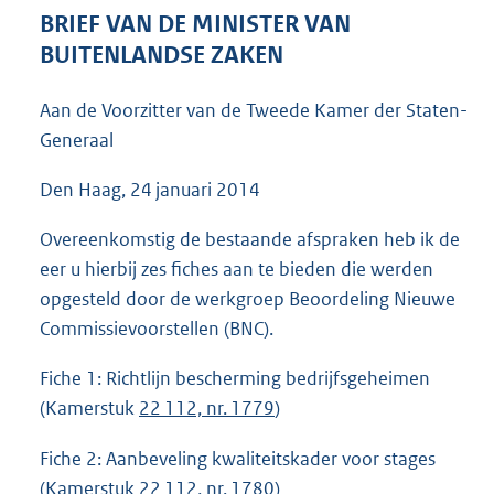
5
BRIEF VAN DE MINISTER VAN
0
BUITENLANDSE ZAKEN
K
b
Aan de Voorzitter van de Tweede Kamer der Staten-
Generaal
Den Haag, 24 januari 2014
Overeenkomstig de bestaande afspraken heb ik de
eer u hierbij zes fiches aan te bieden die werden
opgesteld door de werkgroep Beoordeling Nieuwe
Commissievoorstellen (BNC).
Fiche 1: Richtlijn bescherming bedrijfsgeheimen
(Kamerstuk
22 112, nr. 1779
)
Fiche 2: Aanbeveling kwaliteitskader voor stages
(Kamerstuk
22 112, nr. 1780
)