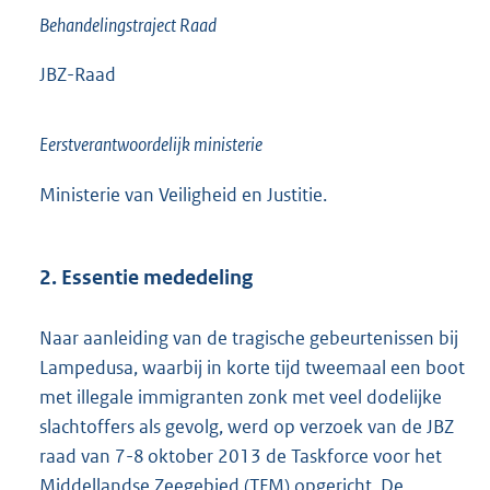
i
Behandelingstraject Raad
n
k
JBZ-Raad
:
Eerstverantwoordelijk ministerie
Ministerie van Veiligheid en Justitie.
2. Essentie mededeling
Naar aanleiding van de tragische gebeurtenissen bij
Lampedusa, waarbij in korte tijd tweemaal een boot
met illegale immigranten zonk met veel dodelijke
slachtoffers als gevolg, werd op verzoek van de JBZ
raad van 7-8 oktober 2013 de Taskforce voor het
Middellandse Zeegebied (TFM) opgericht. De