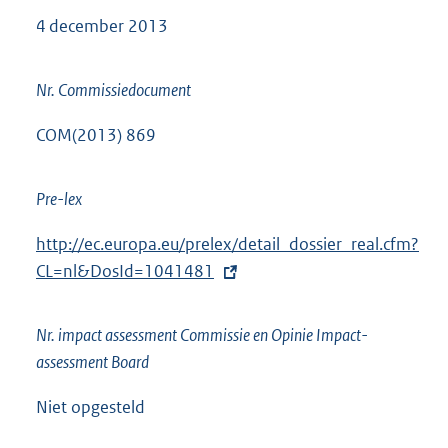
4 december 2013
Nr. Commissiedocument
COM(2013) 869
Pre-lex
E
http://ec.europa.eu/prelex/detail_dossier_real.cfm?
x
CL=nl&DosId=1041481
t
e
Nr. impact assessment Commissie en Opinie Impact-
r
assessment Board
n
e
Niet opgesteld
l