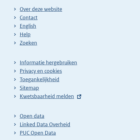
Over deze website
Contact
English
Help
Zoeken
Informatie hergebruiken
Privacy en cookies
Toegankelijkheid
Sitemap
E
Kwetsbaarheid melden
x
t
Open data
e
Linked Data Overheid
r
PUC Open Data
n