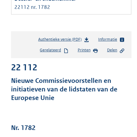
22112 nr. 1782
Authentieke versie (PDF)
b
Informatie
e
Gerelateerd
Printen
Delen
s
t
22 112
a
n
d
Nieuwe Commissievoorstellen en
s
initiatieven van de lidstaten van de
g
Europese Unie
r
o
o
t
t
Nr. 1782
e
: