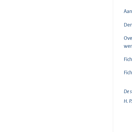
Aan
Den
Ove
wer
Fic
Fic
De s
H. P