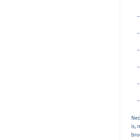
–
–
–
–
–
–
Ned
is,
bro