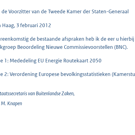
o
o
 de Voorzitter van de Tweede Kamer der Staten-Generaal
t
 Haag, 3 februari 2012
t
e
reenkomstig de bestaande afspraken heb ik de eer u hierbij
:
kgroep Beoordeling Nieuwe Commissievoorstellen (BNC).
7
6
he 1: Mededeling EU Energie Routekaart 2050
K
b
he 2: Verordening Europese bevolkingsstatistieken (Kamerst
taatssecretaris van Buitenlandse Zaken,
. M.
Knapen