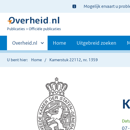
Ter
Mogelijk ervaart u prob
informatie:
U
Publicaties
Officiële publicaties
bent
Primaire
nu
Andere
Overheid.nl
Home
Uitgebreid zoeken
M
hier:
sites
navigatie
binnen
U bent hier:
Home
Kamerstuk 22112, nr. 1359
K
Dat
07