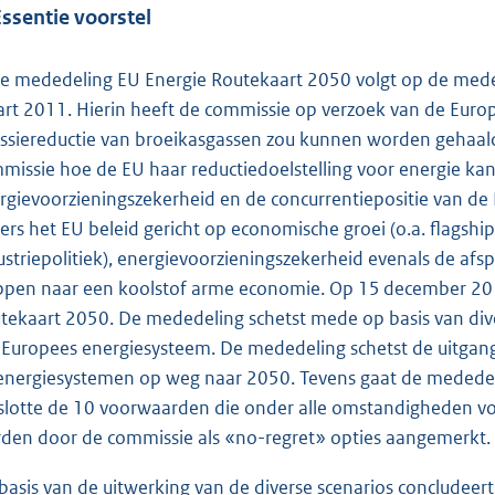
Essentie voorstel
e mededeling EU Energie Routekaart 2050 volgt op de med
rt 2011. Hierin heeft de commissie op verzoek van de Eur
ssiereductie van broeikasgassen zou kunnen worden gehaald
missie hoe de EU haar reductiedoelstelling voor energie kan 
rgievoorzieningszekerheid en de concurrentiepositie van de 
ers het EU beleid gericht op economische groei (o.a. flagship
ustriepolitiek), energievoorzieningszekerheid evenals de afs
ppen naar een koolstof arme economie. Op 15 december 20
tekaart 2050. De mededeling schetst mede op basis van div
 Europees energiesysteem. De mededeling schetst de uitga
energiesystemen op weg naar 2050. Tevens gaat de mededeli
slotte de 10 voorwaarden die onder alle omstandigheden vo
den door de commissie als «no-regret» opties aangemerkt.
basis van de uitwerking van de diverse scenarios conclude