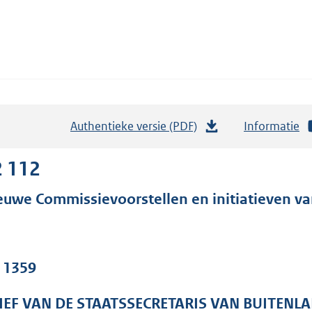
Authentieke versie (PDF)
b
Informatie
e
s
2 112
t
euwe Commissievoorstellen en initiatieven va
a
n
d
s
. 1359
g
r
IEF VAN DE STAATSSECRETARIS VAN BUITENL