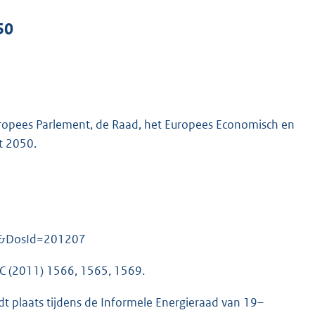
50
opees Parlement, de Raad, het Europees Economisch en
t 2050.
=nl&DosId=201207
C (2011) 1566, 1565, 1569.
dt plaats tijdens de Informele Energieraad van 19–