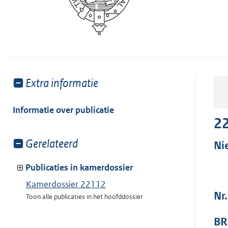
Toon
Extra informatie
meer
van:
Informatie over publicatie
2
Toon
Gerelateerd
Ni
meer
van:
Publicaties in kamerdossier
Kamerdossier 22112
Nr
Toon alle publicaties in het hoofddossier
BR