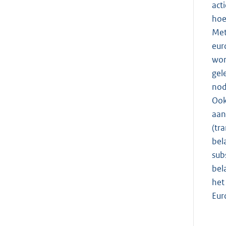
act
hoe
Met
eur
wor
gel
nod
Ook
aan
(tr
bel
sub
bel
het
Eur