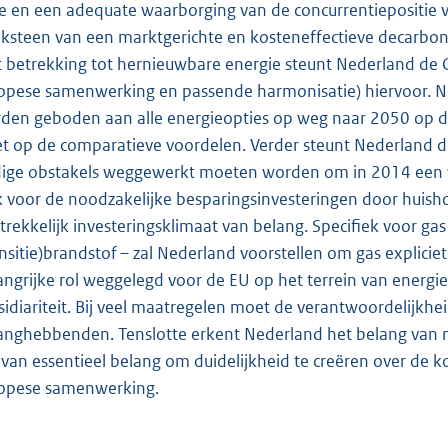
ie en een adequate waarborging van de concurrentiepositie va
ksteen van een marktgerichte en kosteneffectieve decarboni
 betrekking tot hernieuwbare energie steunt Nederland de
opese samenwerking en passende harmonisatie) hiervoor. N
den geboden aan alle energieopties op weg naar 2050 op die
et op de comparatieve voordelen. Verder steunt Nederland 
ige obstakels weggewerkt moeten worden om in 2014 een vo
 voor de noodzakelijke besparingsinvesteringen door huisho
trekkelijk investeringsklimaat van belang. Specifiek voor gas
ansitie)brandstof – zal Nederland voorstellen om gas explici
angrijke rol weggelegd voor de EU op het terrein van energi
sidiariteit. Bij veel maatregelen moet de verantwoordelijkhei
anghebbenden. Tenslotte erkent Nederland het belang van maa
 van essentieel belang om duidelijkheid te creëren over de 
opese samenwerking.