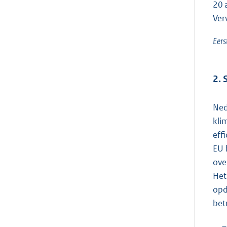
20 
Ver
Eers
2. 
Ned
kli
eff
EU 
ove
Het
opd
bet
–