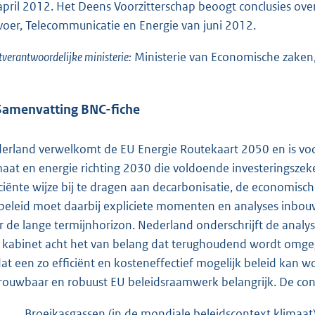
april 2012. Het Deens Voorzitterschap beoogt conclusies ov
voer, Telecommunicatie en Energie van juni 2012.
tverantwoordelijke ministerie:
Ministerie van Economische zaken
Samenvatting BNC-fiche
erland verwelkomt de EU Energie Routekaart 2050 en is vo
maat en energie richting 2030 die voldoende investeringszek
iciënte wijze bij te dragen aan decarbonisatie, de economis
beleid moet daarbij expliciete momenten en analyses inb
r de lange termijnhorizon. Nederland onderschrijft de analyse
 kabinet acht het van belang dat terughoudend wordt omge
at een zo efficiënt en kosteneffectief mogelijk beleid kan 
rouwbaar en robuust EU beleidsraamwerk belangrijk. De cont
Broeikasgassen (in de mondiale beleidscontext klimaat