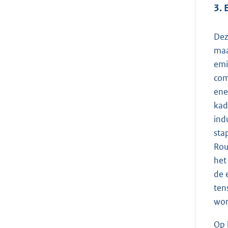
3. 
Dez
maa
emi
com
ene
kad
ind
sta
Rou
het
de 
ten
wor
Op 